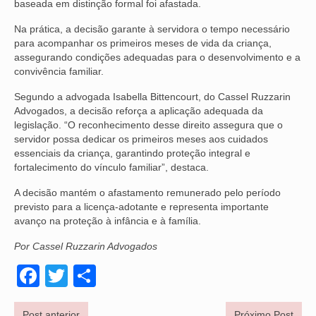
baseada em distinção formal foi afastada.
VÍDEOS
Na prática, a decisão garante à servidora o tempo necessário
para acompanhar os primeiros meses de vida da criança,
CONVÊNIOS
assegurando condições adequadas para o desenvolvimento e a
convivência familiar.
SINDICALIZE-SE
Segundo a advogada Isabella Bittencourt, do Cassel Ruzzarin
JURÍDICO
Advogados, a decisão reforça a aplicação adequada da
legislação. “O reconhecimento desse direito assegura que o
NÚCLEOS
servidor possa dedicar os primeiros meses aos cuidados
essenciais da criança, garantindo proteção integral e
fortalecimento do vínculo familiar”, destaca.
APOSENTADOS
A decisão mantém o afastamento remunerado pelo período
AGENTES DE POLÍCIA JUDICIAL
previsto para a licença-adotante e representa importante
avanço na proteção à infância e à família.
ANALISTAS JUDICIÁRIOS
Por Cassel Ruzzarin Advogados
ACESSIBILIDADE E INCLUSÃO
Facebook
Twitter
Share
LGBTQIA+
MULHERES
Post anterior
Próximo Post