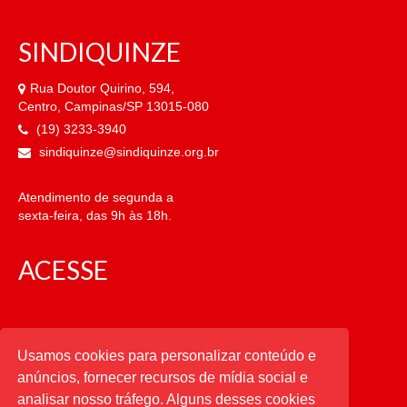
SINDIQUINZE
Rua Doutor Quirino, 594,
Centro, Campinas/SP 13015-080
(19) 3233-3940
sindiquinze@sindiquinze.org.br
Atendimento de segunda a
sexta-feira, das 9h às 18h.
ACESSE
CATEGORIAS
Usamos cookies para personalizar conteúdo e
anúncios, fornecer recursos de mídia social e
CATEGORIAS
analisar nosso tráfego. Alguns desses cookies