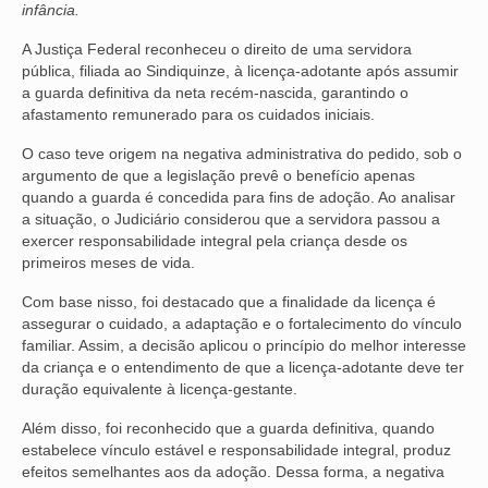
infância.
NOSSA HISTÓRIA
A Justiça Federal reconheceu o direito de uma servidora
pública, filiada ao Sindiquinze, à licença-adotante após assumir
SUBSEDES
a guarda definitiva da neta recém-nascida, garantindo o
afastamento remunerado para os cuidados iniciais.
ARAÇATUBA
O caso teve origem na negativa administrativa do pedido, sob o
BAURU
argumento de que a legislação prevê o benefício apenas
quando a guarda é concedida para fins de adoção. Ao analisar
PRESIDENTE PRUDENTE
a situação, o Judiciário considerou que a servidora passou a
exercer responsabilidade integral pela criança desde os
RIBEIRÃO PRETO
primeiros meses de vida.
SÃO JOSÉ DOS CAMPOS
Com base nisso, foi destacado que a finalidade da licença é
assegurar o cuidado, a adaptação e o fortalecimento do vínculo
SÃO JOSÉ DO RIO PRETO
familiar. Assim, a decisão aplicou o princípio do melhor interesse
da criança e o entendimento de que a licença-adotante deve ter
duração equivalente à licença-gestante.
SOROCABA
Além disso, foi reconhecido que a guarda definitiva, quando
NOTÍCIAS
estabelece vínculo estável e responsabilidade integral, produz
efeitos semelhantes aos da adoção. Dessa forma, a negativa
BOLETIM