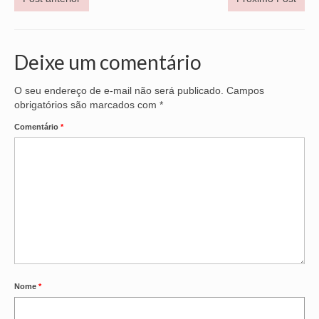
OFICIAIS DE JUSTIÇA
SAÚDE
Deixe um comentário
SOLIDARIEDADE
O seu endereço de e-mail não será publicado.
Campos
obrigatórios são marcados com
*
TÉCNICOS JUDICIÁRIOS
Comentário
*
TECNOLOGIA DA INFORMAÇÃO
Nome
*