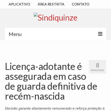
APLICATIVO
ÁREA RESTRITA
CONTATO
Menu
INÍCIO
SINDICATO
Licença-adotante é
8
DIRETORIA EXECUTIVA
MAIO 2026
assegurada em caso
ESTATUTO
de guarda definitiva de
ATAS
recém-nascida
LOCALIZAÇÃO
QUEM SOMOS
Decisão garante afastamento remunerado e reforça proteção à