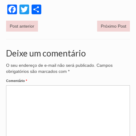
Facebook
Twitter
Share
OFICIAIS DE JUSTIÇA
SAÚDE
Post anterior
Próximo Post
SOLIDARIEDADE
TÉCNICOS JUDICIÁRIOS
Deixe um comentário
TECNOLOGIA DA INFORMAÇÃO
O seu endereço de e-mail não será publicado.
Campos
obrigatórios são marcados com
*
Comentário
*