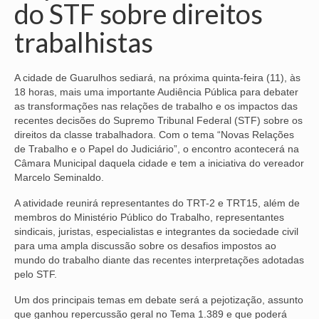
do STF sobre direitos
NOSSA HISTÓRIA
trabalhistas
SUBSEDES
A cidade de Guarulhos sediará, na próxima quinta-feira (11), às
ARAÇATUBA
18 horas, mais uma importante Audiência Pública para debater
as transformações nas relações de trabalho e os impactos das
BAURU
recentes decisões do Supremo Tribunal Federal (STF) sobre os
direitos da classe trabalhadora. Com o tema “Novas Relações
PRESIDENTE PRUDENTE
de Trabalho e o Papel do Judiciário”, o encontro acontecerá na
Câmara Municipal daquela cidade e tem a iniciativa do vereador
RIBEIRÃO PRETO
Marcelo Seminaldo.
SÃO JOSÉ DOS CAMPOS
A atividade reunirá representantes do TRT-2 e TRT15, além de
membros do Ministério Público do Trabalho, representantes
SÃO JOSÉ DO RIO PRETO
sindicais, juristas, especialistas e integrantes da sociedade civil
para uma ampla discussão sobre os desafios impostos ao
SOROCABA
mundo do trabalho diante das recentes interpretações adotadas
pelo STF.
NOTÍCIAS
Um dos principais temas em debate será a pejotização, assunto
BOLETIM
que ganhou repercussão geral no Tema 1.389 e que poderá