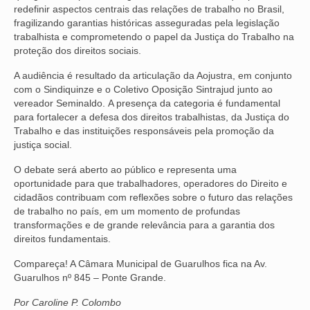
redefinir aspectos centrais das relações de trabalho no Brasil,
VÍDEOS
fragilizando garantias históricas asseguradas pela legislação
trabalhista e comprometendo o papel da Justiça do Trabalho na
proteção dos direitos sociais.
CONVÊNIOS
A audiência é resultado da articulação da Aojustra, em conjunto
SINDICALIZE-SE
com o Sindiquinze e o Coletivo Oposição Sintrajud junto ao
vereador Seminaldo. A presença da categoria é fundamental
JURÍDICO
para fortalecer a defesa dos direitos trabalhistas, da Justiça do
Trabalho e das instituições responsáveis pela promoção da
NÚCLEOS
justiça social.
APOSENTADOS
O debate será aberto ao público e representa uma
oportunidade para que trabalhadores, operadores do Direito e
AGENTES DE POLÍCIA JUDICIAL
cidadãos contribuam com reflexões sobre o futuro das relações
de trabalho no país, em um momento de profundas
ANALISTAS JUDICIÁRIOS
transformações e de grande relevância para a garantia dos
direitos fundamentais.
ACESSIBILIDADE E INCLUSÃO
Compareça! A Câmara Municipal de Guarulhos fica na Av.
Guarulhos nº 845 – Ponte Grande.
LGBTQIA+
Por Caroline P. Colombo
MULHERES