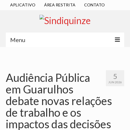
APLICATIVO
ÁREA RESTRITA
CONTATO
Menu
INÍCIO
SINDICATO
Audiência Pública
5
DIRETORIA EXECUTIVA
JUN 2026
em Guarulhos
ESTATUTO
debate novas relações
ATAS
de trabalho e os
LOCALIZAÇÃO
impactos das decisões
QUEM SOMOS