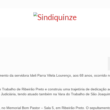
NOTÍCIAS
BOLETIM
VÍDEOS
CONVÊNIOS
ento da servidora Ideli Parra Vilela Lourenço, aos 68 anos, ocorrido 
do Trabalho de Ribeirão Preto e construiu uma trajetória de dedicação a
a Judiciária, tendo atuado também na Vara do Trabalho de São Joaqui
), no Memorial Bom Pastor – Sala 5, em Ribeirão Preto. O sepultament