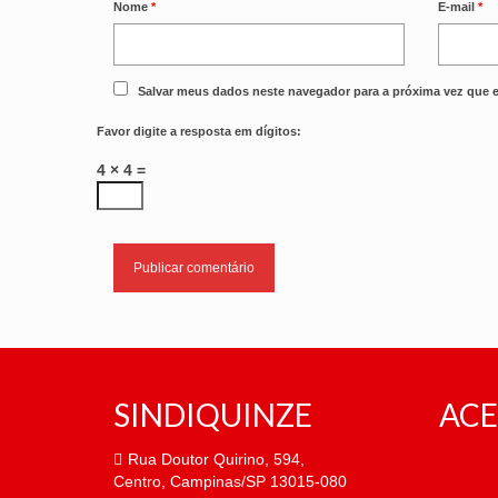
Nome
*
E-mail
*
Salvar meus dados neste navegador para a próxima vez que 
Favor digite a resposta em dígitos:
4 × 4 =
SINDIQUINZE
ACE
Rua Doutor Quirino, 594,
Centro, Campinas/SP 13015-080