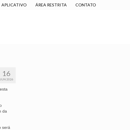
APLICATIVO
ÁREA RESTRITA
CONTATO
SINDICALIZE-SE
JURÍDICO
NÚCLEOS
16
JUN 2026
nesta
o
m da
o será