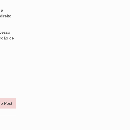
 a
ireito
ocesso
órgão de
o Post