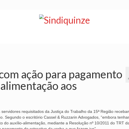
NOTÍCIAS
BOLETIM
VÍDEOS
CONVÊNIOS
a com ação para pagamento
o-alimentação aos
s servidores requisitados da Justiça do Trabalho da 15ª Região receba
cio. Segundo o escritório Cassel & Ruzzarin Advogados, “embora tenh
to do auxílio-alimentação, mediante a Resolução nº 10/2011 do TRT d
 pagamento do retroativo da verba a que fazem jus”.