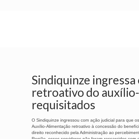
INÍCIO
SINDICATO
SUBSEDES
Sindiquinze ingress
retroativo do auxíli
requisitados
O Sindiquinze ingressou com ação judicial para que o
Auxílio-Alimentação retroativo à concessão do benefí
direito reconhecido pela Administração ao percebimen
Região, esses servidores não foram ressarcidos com o