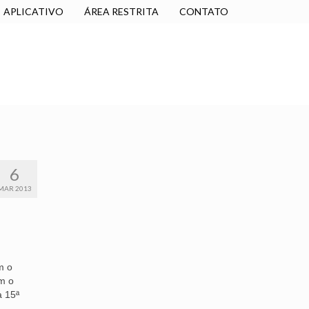
APLICATIVO
ÁREA RESTRITA
CONTATO
SINDICALIZE-SE
JURÍDICO
NÚCLEOS
6
MAR 2013
m o
am o
a 15ª