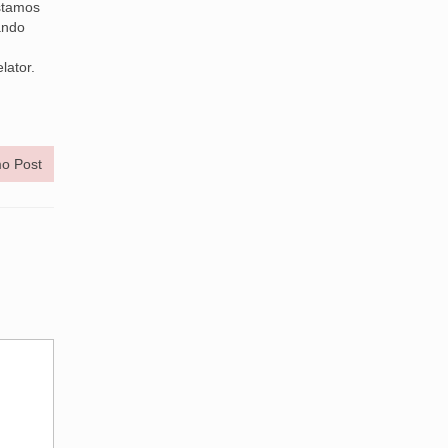
stamos
ando
lator.
o Post