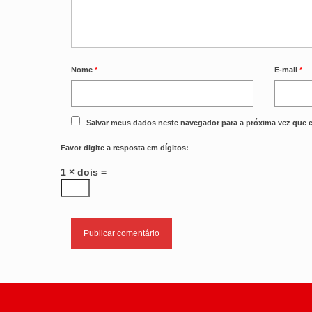
Nome
*
E-mail
*
Salvar meus dados neste navegador para a próxima vez que 
Favor digite a resposta em dígitos:
1 × dois =