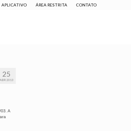
APLICATIVO
ÁREA RESTRITA
CONTATO
SINDICALIZE-SE
JURÍDICO
NÚCLEOS
25
ABR 2013
/03. A
para