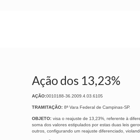
INÍCIO
SINDICATO
SUBSEDES
Ação dos 13,23%
AÇÃO:
0010188-36.2009.4.03.6105
TRAMITAÇÃO:
8ª Vara Federal de Campinas-SP.
OBJETO:
visa o reajuste de 13,23%, referente à difer
soma dos valores estipulados por estas duas leis ger
outros, configurando um reajuste diferenciado, violando