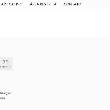
APLICATIVO
ÁREA RESTRITA
CONTATO
SINDICALIZE-SE
JURÍDICO
NÚCLEOS
25
ABR 2013
tituição
 com