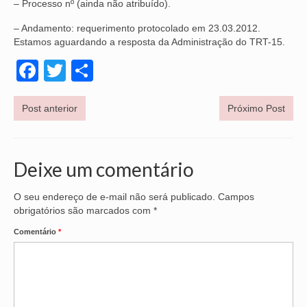
– Processo nº (ainda não atribuído).
NOSSA HISTÓRIA
– Andamento: requerimento protocolado em 23.03.2012.
Estamos aguardando a resposta da Administração do TRT-15.
SUBSEDES
Facebook
Twitter
Share
ARAÇATUBA
BAURU
Post anterior
Próximo Post
PRESIDENTE PRUDENTE
RIBEIRÃO PRETO
Deixe um comentário
SÃO JOSÉ DOS CAMPOS
O seu endereço de e-mail não será publicado.
Campos
obrigatórios são marcados com
*
SÃO JOSÉ DO RIO PRETO
Comentário
*
SOROCABA
NOTÍCIAS
BOLETIM