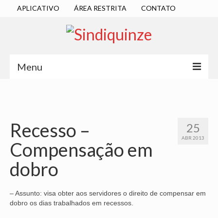
APLICATIVO
ÁREA RESTRITA
CONTATO
Menu
INÍCIO
SINDICATO
Recesso –
25
DIRETORIA EXECUTIVA
ABR 2013
Compensação em
ESTATUTO
dobro
ATAS
LOCALIZAÇÃO
– Assunto: visa obter aos servidores o direito de compensar em
dobro os dias trabalhados em recessos.
QUEM SOMOS