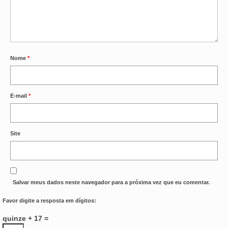
VÍDEOS
CONVÊNIOS
SINDICALIZE-SE
Nome
*
JURÍDICO
E-mail
*
NÚCLEOS
APOSENTADOS
Site
AGENTES DE POLÍCIA JUDICIAL
ANALISTAS JUDICIÁRIOS
Salvar meus dados neste navegador para a próxima vez que eu comentar.
ACESSIBILIDADE E INCLUSÃO
Favor digite a resposta em dígitos:
LGBTQIA+
quinze + 17 =
MULHERES