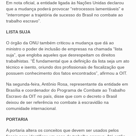
Em nota oficial, a entidade ligada às Nações Unidas declarou
que a mudança poderá provocar “retrocessos lamentáveis” e
VÍDEOS
“interromper a trajetória de sucesso do Brasil no combate ao
trabalho escravo”.
CONVÊNIOS
LISTA SUJA
SINDICALIZE-SE
O órgão da ONU também criticou a mudança que dá ao
JURÍDICO
ministro o poder de inclusão de empresas na chamada “lista
suja”, que engloba aqueles que desrespeitam os direitos
NÚCLEOS
trabalhistas. “É fundamental que a definição da lista seja um ato
técnico e isento, oriundo dos profissionais de fiscalização que
APOSENTADOS
possuem conhecimento dos fatos encontrados”, afirmou a OIT.
Na segunda-feira, Antônio Rosa, representante da entidade em
AGENTES DE POLÍCIA JUDICIAL
Brasília e coordenador do Programa de Combate ao Trabalho
Escravo da OIT no país, disse que com o decreto o Brasil
ANALISTAS JUDICIÁRIOS
deixou de ser referência no combate à escravidão na
comunidade internacional.
ACESSIBILIDADE E INCLUSÃO
PORTARIA
LGBTQIA+
A portaria altera os conceitos que devem ser usados pelos
MULHERES