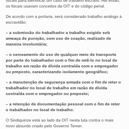
fiscais para identificar um caso de trabalho escravo. Até então,
os fiscais usavam conceitos da OIT e do código penal.
OFICIAIS DE JUSTIÇA
De acordo com a portaria, será considerado trabalho análogo à
SAÚDE
escravidão:
– a submissão do trabalhador a trabalho exigido sob
SOLIDARIEDADE
ameaça de punição, com uso de coação, realizado de
maneira involuntária;
TÉCNICOS JUDICIÁRIOS
– o cerceamento do uso de qualquer meio de transporte
TECNOLOGIA DA INFORMAÇÃO
por parte do trabalhador com o fim de retê-lo no local de
trabalho em razão de dívida contraída com o empregador
ou preposto, caracterizando isolamento geográfico;
– a manutenção de segurança armada com o fim de reter o
trabalhador no local de trabalho em razão de dívida
contraída com o empregador ou preposto;
– a retenção de documentação pessoal com o fim de reter
o trabalhador no local de trabalho.
O Sindiquinze está ao lado da OIT nesta luta contra o mais
novo absurdo criado pelo Governo Temer.