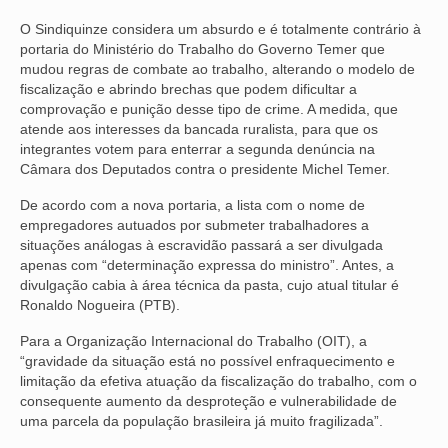
O Sindiquinze considera um absurdo e é totalmente contrário à
NOSSA HISTÓRIA
portaria do Ministério do Trabalho do Governo Temer que
mudou regras de combate ao trabalho, alterando o modelo de
SUBSEDES
fiscalização e abrindo brechas que podem dificultar a
comprovação e punição desse tipo de crime. A medida, que
ARAÇATUBA
atende aos interesses da bancada ruralista, para que os
integrantes votem para enterrar a segunda denúncia na
BAURU
Câmara dos Deputados contra o presidente Michel Temer.
PRESIDENTE PRUDENTE
De acordo com a nova portaria, a lista com o nome de
empregadores autuados por submeter trabalhadores a
RIBEIRÃO PRETO
situações análogas à escravidão passará a ser divulgada
apenas com “determinação expressa do ministro”. Antes, a
SÃO JOSÉ DOS CAMPOS
divulgação cabia à área técnica da pasta, cujo atual titular é
Ronaldo Nogueira (PTB).
SÃO JOSÉ DO RIO PRETO
Para a Organização Internacional do Trabalho (OIT), a
SOROCABA
“gravidade da situação está no possível enfraquecimento e
limitação da efetiva atuação da fiscalização do trabalho, com o
NOTÍCIAS
consequente aumento da desproteção e vulnerabilidade de
uma parcela da população brasileira já muito fragilizada”.
BOLETIM