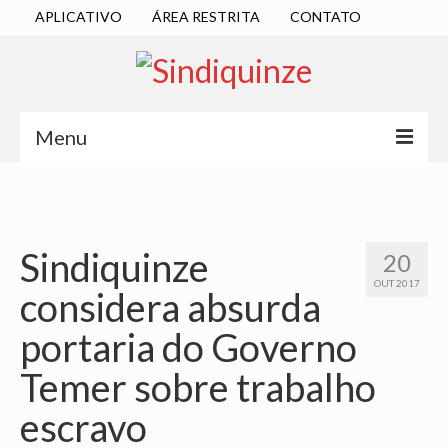
APLICATIVO
ÁREA RESTRITA
CONTATO
Menu
INÍCIO
SINDICATO
Sindiquinze
20
DIRETORIA EXECUTIVA
OUT 2017
considera absurda
ESTATUTO
portaria do Governo
ATAS
Temer sobre trabalho
LOCALIZAÇÃO
escravo
QUEM SOMOS