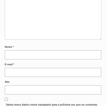
OFICIAIS DE JUSTIÇA
SAÚDE
SOLIDARIEDADE
TÉCNICOS JUDICIÁRIOS
TECNOLOGIA DA INFORMAÇÃO
Nome
*
E-mail
*
Site
Salvar meus dados neste navegador para a próxima vez que eu comentar.