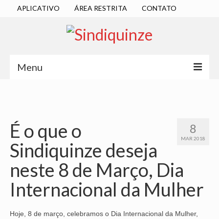
APLICATIVO
ÁREA RESTRITA
CONTATO
Menu
INÍCIO
SINDICATO
É o que o
8
DIRETORIA EXECUTIVA
MAR 2018
Sindiquinze deseja
ESTATUTO
neste 8 de Março, Dia
ATAS
Internacional da Mulher
LOCALIZAÇÃO
QUEM SOMOS
Hoje, 8 de março, celebramos o Dia Internacional da Mulher,