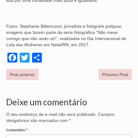
luta por uma sociedade mais justa e igualitária.
VÍDEOS
CONVÊNIOS
Fotos: Stephanie Bittencourt, jornalista e fotógrafa potiguar,
imagens que fazem parte da série fotográfica “Não mexe
SINDICALIZE-SE
comigo que não ando só!”, realizadas no Dia Internacional de
Luta das Mulheres em Natal/RN, em 2017.
JURÍDICO
Facebook
Twitter
Share
NÚCLEOS
APOSENTADOS
Post anterior
Próximo Post
AGENTES DE POLÍCIA JUDICIAL
ANALISTAS JUDICIÁRIOS
Deixe um comentário
ACESSIBILIDADE E INCLUSÃO
O seu endereço de e-mail não será publicado.
Campos
obrigatórios são marcados com
*
LGBTQIA+
Comentário
*
MULHERES