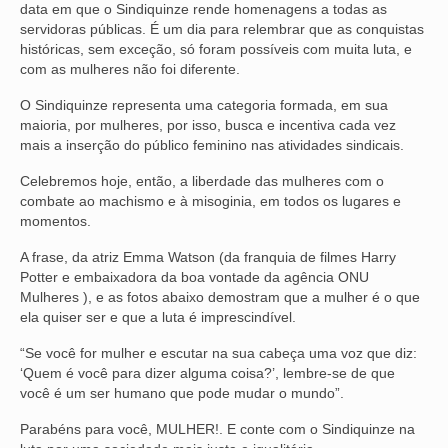
data em que o Sindiquinze rende homenagens a todas as
servidoras públicas. É um dia para relembrar que as conquistas
NOSSA HISTÓRIA
históricas, sem exceção, só foram possíveis com muita luta, e
com as mulheres não foi diferente.
SUBSEDES
O Sindiquinze representa uma categoria formada, em sua
ARAÇATUBA
maioria, por mulheres, por isso, busca e incentiva cada vez
mais a inserção do público feminino nas atividades sindicais.
BAURU
Celebremos hoje, então, a liberdade das mulheres com o
PRESIDENTE PRUDENTE
combate ao machismo e à misoginia, em todos os lugares e
momentos.
RIBEIRÃO PRETO
A frase, da atriz Emma Watson (da franquia de filmes Harry
SÃO JOSÉ DOS CAMPOS
Potter e embaixadora da boa vontade da agência ONU
Mulheres ), e as fotos abaixo demostram que a mulher é o que
SÃO JOSÉ DO RIO PRETO
ela quiser ser e que a luta é imprescindível.
“Se você for mulher e escutar na sua cabeça uma voz que diz:
SOROCABA
‘Quem é você para dizer alguma coisa?’, lembre-se de que
você é um ser humano que pode mudar o mundo”.
NOTÍCIAS
Parabéns para você, MULHER!. E conte com o Sindiquinze na
BOLETIM