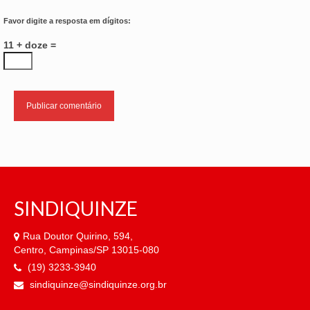
Favor digite a resposta em dígitos:
11 + doze =
SINDIQUINZE
Rua Doutor Quirino, 594,
Centro, Campinas/SP 13015-080
(19) 3233-3940
sindiquinze@sindiquinze.org.br