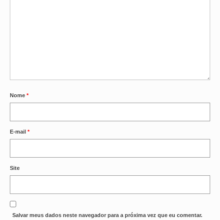
OFICIAIS DE JUSTIÇA
SAÚDE
SOLIDARIEDADE
TÉCNICOS JUDICIÁRIOS
Nome
*
TECNOLOGIA DA INFORMAÇÃO
E-mail
*
Site
Salvar meus dados neste navegador para a próxima vez que eu comentar.