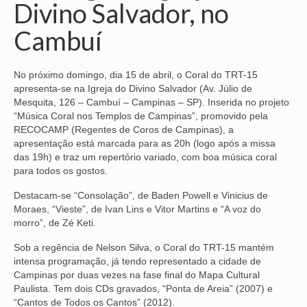
Divino Salvador, no
NOSSA HISTÓRIA
Cambuí
SUBSEDES
No próximo domingo, dia 15 de abril, o Coral do TRT-15
ARAÇATUBA
apresenta-se na Igreja do Divino Salvador (Av. Júlio de
Mesquita, 126 – Cambuí – Campinas – SP). Inserida no projeto
BAURU
“Música Coral nos Templos de Campinas”, promovido pela
RECOCAMP (Regentes de Coros de Campinas), a
PRESIDENTE PRUDENTE
apresentação está marcada para as 20h (logo após a missa
das 19h) e traz um repertório variado, com boa música coral
RIBEIRÃO PRETO
para todos os gostos.
SÃO JOSÉ DOS CAMPOS
Destacam-se “Consolação”, de Baden Powell e Vinicius de
Moraes, “Vieste”, de Ivan Lins e Vitor Martins e “A voz do
SÃO JOSÉ DO RIO PRETO
morro”, de Zé Keti.
SOROCABA
Sob a regência de Nelson Silva, o Coral do TRT-15 mantém
intensa programação, já tendo representado a cidade de
NOTÍCIAS
Campinas por duas vezes na fase final do Mapa Cultural
Paulista. Tem dois CDs gravados, “Ponta de Areia” (2007) e
BOLETIM
“Cantos de Todos os Cantos” (2012).