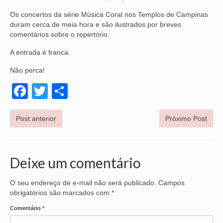
Os concertos da série Música Coral nos Templos de Campinas
VÍDEOS
duram cerca de meia hora e são ilustrados por breves
comentários sobre o repertório.
CONVÊNIOS
A entrada é franca.
SINDICALIZE-SE
Não perca!
JURÍDICO
Facebook
Twitter
Share
NÚCLEOS
APOSENTADOS
Post anterior
Próximo Post
AGENTES DE POLÍCIA JUDICIAL
Deixe um comentário
ANALISTAS JUDICIÁRIOS
ACESSIBILIDADE E INCLUSÃO
O seu endereço de e-mail não será publicado.
Campos
obrigatórios são marcados com
*
LGBTQIA+
Comentário
*
MULHERES