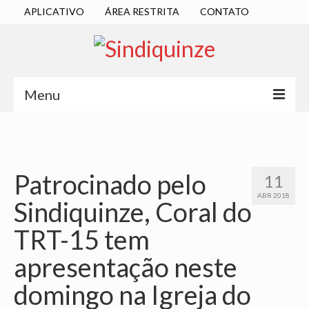
APLICATIVO
ÁREA RESTRITA
CONTATO
Menu
INÍCIO
SINDICATO
Patrocinado pelo
11
DIRETORIA EXECUTIVA
ABR 2018
Sindiquinze, Coral do
ESTATUTO
TRT-15 tem
ATAS
apresentação neste
LOCALIZAÇÃO
domingo na Igreja do
QUEM SOMOS