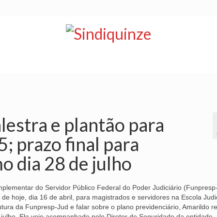
NOTÍCIAS
BOLETIM
VÍDEOS
CONVÊNIOS
estra e plantão para
; prazo final para
o dia 28 de julho
plementar do Servidor Público Federal do Poder Judiciário (Funpresp
e de hoje, dia 16 de abril, para magistrados e servidores na Escola Judi
ura da Funpresp-Jud e falar sobre o plano previdenciário, Amarildo r
 julho. Ele veio acompanhado pelo Diretor de Seguridade da entidade,