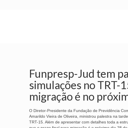
INÍCIO
SINDICATO
SUBSEDES
Funpresp-Jud tem pal
simulações no TRT-15
migração é no próxim
O Diretor-Presidente da Fundação de Previdência Com
Amarildo Vieira de Oliveira, ministrou palestra na tard
TRT-15. Além de apresentar com detalhes toda a estrut
que o prazo final para migração é o próximo dia 28 de