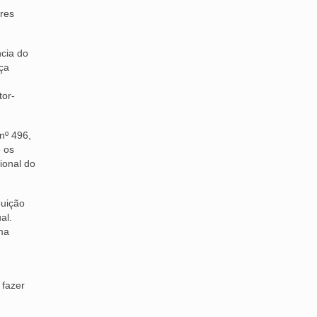
ores
ncia do
ça
tor-
nº 496,
e os
ional do
buição
al.
ma
 fazer