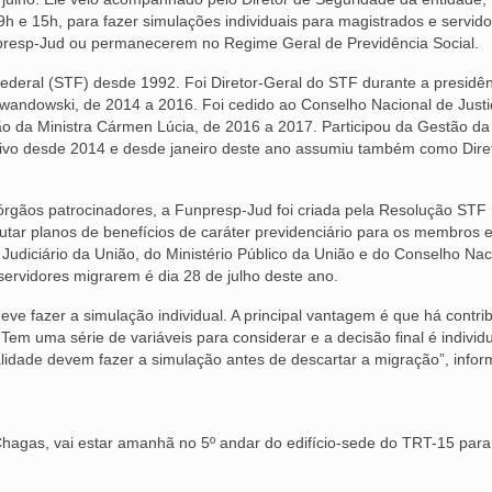
h e 15h, para fazer simulações individuais para magistrados e servid
resp-Jud ou permanecerem no Regime Geral de Previdência Social.
Federal (STF) desde 1992. Foi Diretor-Geral do STF durante a presidê
Lewandowski, de 2014 a 2016. Foi cedido ao Conselho Nacional de Justi
tão da Ministra Cármen Lúcia, de 2016 a 2017. Participou da Gestão da
ivo desde 2014 e desde janeiro deste ano assumiu também como Dire
rgãos patrocinadores, a Funpresp-Jud foi criada pela Resolução STF 
utar planos de benefícios de caráter previdenciário para os membros 
r Judiciário da União, do Ministério Público da União e do Conselho Nac
 servidores migrarem é dia 28 de julho deste ano.
deve fazer a simulação individual. A principal vantagem é que há contri
 “Tem uma série de variáveis para considerar e a decisão final é individu
idade devem fazer a simulação antes de descartar a migração”, infor
hagas, vai estar amanhã no 5º andar do edifício-sede do TRT-15 para