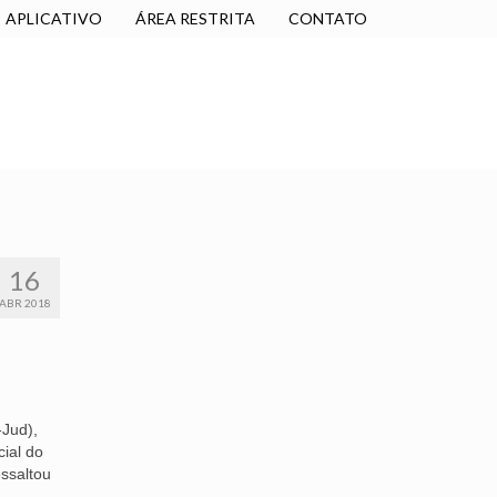
APLICATIVO
ÁREA RESTRITA
CONTATO
SINDICALIZE-SE
JURÍDICO
NÚCLEOS
16
ABR 2018
-Jud),
cial do
essaltou