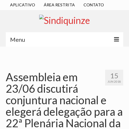
APLICATIVO
ÁREA RESTRITA
CONTATO
Menu
INÍCIO
SINDICATO
Assembleia em
15
DIRETORIA EXECUTIVA
JUN 2018
23/06 discutirá
ESTATUTO
conjuntura nacional e
ATAS
elegerá delegação para a
LOCALIZAÇÃO
22ª Plenária Nacional da
QUEM SOMOS