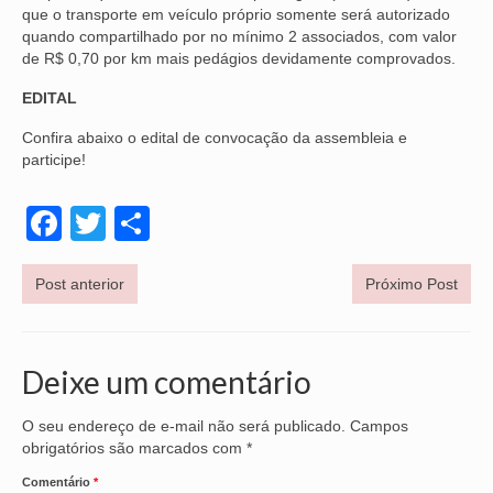
que o transporte em veículo próprio somente será autorizado
quando compartilhado por no mínimo 2 associados, com valor
OFICIAIS DE JUSTIÇA
de R$ 0,70 por km mais pedágios devidamente comprovados.
SAÚDE
EDITAL
SOLIDARIEDADE
Confira abaixo o edital de convocação da assembleia e
participe!
TÉCNICOS JUDICIÁRIOS
Facebook
Twitter
Share
TECNOLOGIA DA INFORMAÇÃO
Post anterior
Próximo Post
Deixe um comentário
O seu endereço de e-mail não será publicado.
Campos
obrigatórios são marcados com
*
Comentário
*