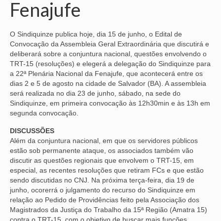
Fenajufe
NOSSA HISTÓRIA
O Sindiquinze publica hoje, dia 15 de junho, o Edital de
SUBSEDES
Convocação da Assembleia Geral Extraordinária que discutirá e
deliberará sobre a conjuntura nacional, questões envolvendo o
ARAÇATUBA
TRT-15 (resoluções) e elegerá a delegação do Sindiquinze para
a 22ª Plenária Nacional da Fenajufe, que acontecerá entre os
BAURU
dias 2 e 5 de agosto na cidade de Salvador (BA). A assembleia
será realizada no dia 23 de junho, sábado, na sede do
PRESIDENTE PRUDENTE
Sindiquinze, em primeira convocação às 12h30min e às 13h em
segunda convocação.
RIBEIRÃO PRETO
DISCUSSÕES
SÃO JOSÉ DOS CAMPOS
Além da conjuntura nacional, em que os servidores públicos
estão sob permanente ataque, os associados também vão
SÃO JOSÉ DO RIO PRETO
discutir as questões regionais que envolvem o TRT-15, em
especial, as recentes resoluções que retiram FCs e que estão
SOROCABA
sendo discutidas no CNJ. Na próxima terça-feira, dia 19 de
junho, ocorerrá o julgamento do recurso do Sindiquinze em
NOTÍCIAS
relação ao Pedido de Providências feito pela Associação dos
Magistrados da Justiça do Trabalho da 15ª Região (Amatra 15)
BOLETIM
contra o TRT-15, com o objetivo de buscar mais funções