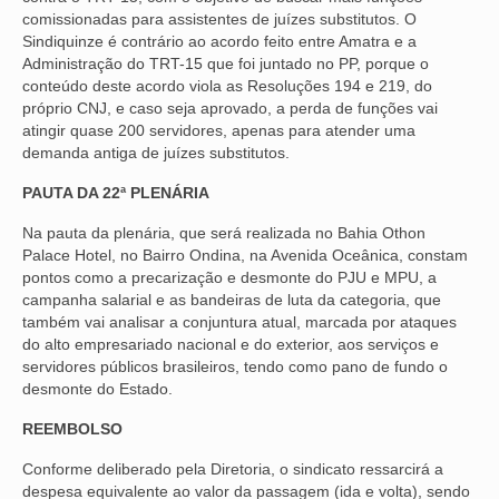
comissionadas para assistentes de juízes substitutos. O
VÍDEOS
Sindiquinze é contrário ao acordo feito entre Amatra e a
Administração do TRT-15 que foi juntado no PP, porque o
CONVÊNIOS
conteúdo deste acordo viola as Resoluções 194 e 219, do
próprio CNJ, e caso seja aprovado, a perda de funções vai
SINDICALIZE-SE
atingir quase 200 servidores, apenas para atender uma
demanda antiga de juízes substitutos.
JURÍDICO
PAUTA DA 22ª PLENÁRIA
NÚCLEOS
Na pauta da plenária, que será realizada no Bahia Othon
Palace Hotel, no Bairro Ondina, na Avenida Oceânica, constam
APOSENTADOS
pontos como a precarização e desmonte do PJU e MPU, a
campanha salarial e as bandeiras de luta da categoria, que
AGENTES DE POLÍCIA JUDICIAL
também vai analisar a conjuntura atual, marcada por ataques
do alto empresariado nacional e do exterior, aos serviços e
ANALISTAS JUDICIÁRIOS
servidores públicos brasileiros, tendo como pano de fundo o
desmonte do Estado.
ACESSIBILIDADE E INCLUSÃO
REEMBOLSO
LGBTQIA+
Conforme deliberado pela Diretoria, o sindicato ressarcirá a
despesa equivalente ao valor da passagem (ida e volta), sendo
MULHERES