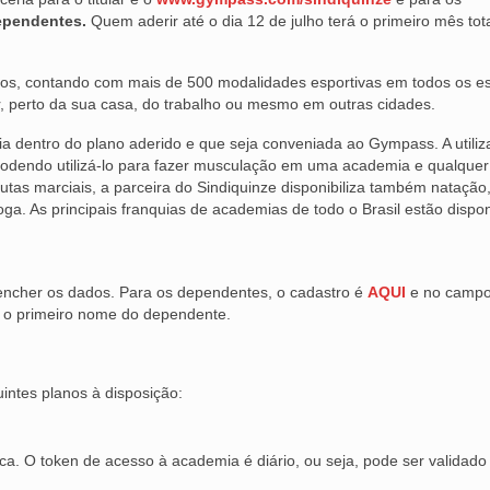
ependentes.
Quem aderir até o dia 12 de julho terá o primeiro mês to
os, contando com mais de 500 modalidades esportivas em todos os e
ar, perto da sua casa, do trabalho ou mesmo em outras cidades.
a dentro do plano aderido e que seja conveniada ao Gympass. A utili
podendo utilizá-lo para fazer musculação em uma academia e qualquer
tas marciais, a parceira do Sindiquinze disponibiliza também natação
oga. As principais franquias de academias de todo o Brasil estão dispo
encher os dados. Para os dependentes, o cadastro é
AQUI
e no camp
+ o primeiro nome do dependente.
intes planos à disposição:
ca. O token de acesso à academia é diário, ou seja, pode ser validad