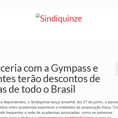
NOTÍCIAS
BOLETIM
VÍDEOS
CONVÊNIOS
rceria com a Gympass e
tes terão descontos de
 de todo o Brasil
 dependentes, o Sindiquinze lança amanhã, dia 27 de junho, a parce
iária entre academias esportivas e entidades de preparação física. C
ode frequentar a rede de academias associadas, como se estivesse
eria para o titular é o
www.gympass.com/sindiquinze
e para os