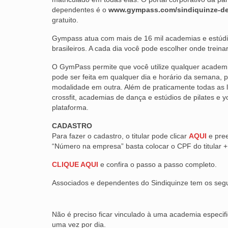
dependentes é o
www.gympass.com/sindiquinze-d
gratuito.
Gympass atua com mais de 16 mil academias e estúdi
brasileiros. A cada dia você pode escolher onde trein
O GymPass permite que você utilize qualquer academi
pode ser feita em qualquer dia e horário da semana, 
modalidade em outra. Além de praticamente todas as lu
crossfit, academias de dança e estúdios de pilates e y
plataforma.
CADASTRO
Para fazer o cadastro, o titular pode clicar
AQUI
e pre
“Número na empresa” basta colocar o CPF do titular 
CLIQUE AQUI
e confira o passo a passo completo.
Associados e dependentes do Sindiquinze tem os segu
Não é preciso ficar vinculado à uma academia especifi
uma vez por dia.