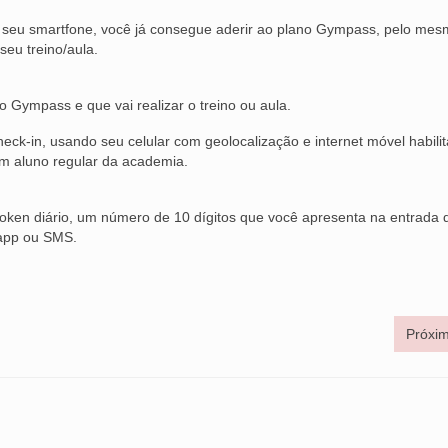
em seu smartfone, você já consegue aderir ao plano Gympass, pelo me
 seu treino/aula.
 Gympass e que vai realizar o treino ou aula.
heck-in, usando seu celular com geolocalização e internet móvel habili
um aluno regular da academia.
token diário, um número de 10 dígitos que você apresenta na entrada 
, app ou SMS.
Próxim