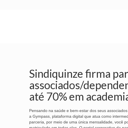
INÍCIO
SINDICATO
SUBSEDES
Sindiquinze firma pa
associados/dependen
até 70% em academias
Pensando na saúde e bem-estar dos seus associados e
a Gympass, plataforma digital que atua como intermed
parceria, por meio de uma única mensalidade, você p
matriculado em todas elas. O portal corporativo da parc