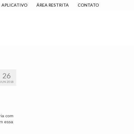
APLICATIVO
ÁREA RESTRITA
CONTATO
SINDICALIZE-SE
JURÍDICO
NÚCLEOS
26
JUN 2018
ria com
om essa