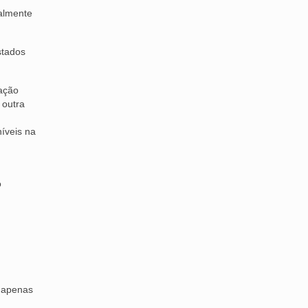
talmente
stados
zação
 outra
,
níveis na
o
o apenas