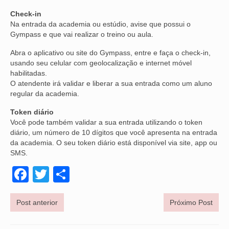
Check-in
OFICIAIS DE JUSTIÇA
Na entrada da academia ou estúdio, avise que possui o
Gympass e que vai realizar o treino ou aula.
SAÚDE
Abra o aplicativo ou site do Gympass, entre e faça o check-in,
SOLIDARIEDADE
usando seu celular com geolocalização e internet móvel
habilitadas.
TÉCNICOS JUDICIÁRIOS
O atendente irá validar e liberar a sua entrada como um aluno
regular da academia.
TECNOLOGIA DA INFORMAÇÃO
Token diário
Você pode também validar a sua entrada utilizando o token
diário, um número de 10 dígitos que você apresenta na entrada
da academia. O seu token diário está disponível via site, app ou
SMS.
Facebook
Twitter
Share
Post anterior
Próximo Post