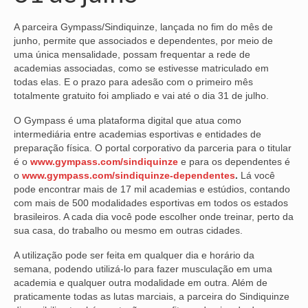
NOSSA HISTÓRIA
A parceira Gympass/Sindiquinze, lançada no fim do mês de
junho, permite que associados e dependentes, por meio de
SUBSEDES
uma única mensalidade, possam frequentar a rede de
academias associadas, como se estivesse matriculado em
ARAÇATUBA
todas elas. E o prazo para adesão com o primeiro mês
totalmente gratuito foi ampliado e vai até o dia 31 de julho.
BAURU
O Gympass é uma plataforma digital que atua como
PRESIDENTE PRUDENTE
intermediária entre academias esportivas e entidades de
preparação física. O portal corporativo da parceria para o titular
RIBEIRÃO PRETO
é o
www.gympass.com/sindiquinze
e para os dependentes é
o
www.gympass.com/sindiquinze-dependentes
.
Lá você
pode encontrar mais de 17 mil academias e estúdios, contando
SÃO JOSÉ DOS CAMPOS
com mais de 500 modalidades esportivas em todos os estados
brasileiros. A cada dia você pode escolher onde treinar, perto da
SÃO JOSÉ DO RIO PRETO
sua casa, do trabalho ou mesmo em outras cidades.
SOROCABA
A utilização pode ser feita em qualquer dia e horário da
semana, podendo utilizá-lo para fazer musculação em uma
NOTÍCIAS
academia e qualquer outra modalidade em outra. Além de
praticamente todas as lutas marciais, a parceira do Sindiquinze
BOLETIM