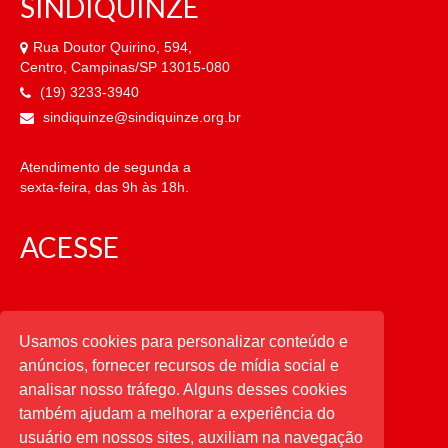
SINDIQUINZE
Rua Doutor Quirino, 594,
Centro, Campinas/SP 13015-080
(19) 3233-3940
sindiquinze@sindiquinze.org.br
Atendimento de segunda a
sexta-feira, das 9h às 18h.
ACESSE
CATEGORIAS
Usamos cookies para personalizar conteúdo e
anúncios, fornecer recursos de mídia social e
CATEGORIAS
analisar nosso tráfego. Alguns desses cookies
também ajudam a melhorar a experiência do
usuário em nossos sites, auxiliam na navegação
PESQUISAR