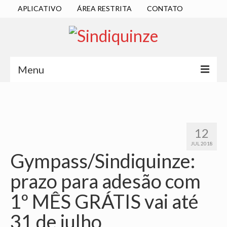
APLICATIVO
ÁREA RESTRITA
CONTATO
Menu
INÍCIO
SINDICATO
12
DIRETORIA EXECUTIVA
JUL 2018
Gympass/Sindiquinze:
ESTATUTO
prazo para adesão com
ATAS
1º MÊS GRÁTIS vai até
LOCALIZAÇÃO
31 de julho
QUEM SOMOS