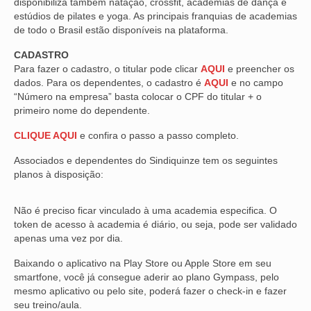
disponibiliza também natação, crossfit, academias de dança e
estúdios de pilates e yoga. As principais franquias de academias
VÍDEOS
de todo o Brasil estão disponíveis na plataforma.
CONVÊNIOS
CADASTRO
Para fazer o cadastro, o titular pode clicar
AQUI
e preencher os
SINDICALIZE-SE
dados. Para os dependentes, o cadastro é
AQUI
e no campo
“Número na empresa” basta colocar o CPF do titular + o
JURÍDICO
primeiro nome do dependente.
CLIQUE AQUI
e confira o passo a passo completo.
NÚCLEOS
Associados e dependentes do Sindiquinze tem os seguintes
APOSENTADOS
planos à disposição:
AGENTES DE POLÍCIA JUDICIAL
Não é preciso ficar vinculado à uma academia especifica. O
ANALISTAS JUDICIÁRIOS
token de acesso à academia é diário, ou seja, pode ser validado
apenas uma vez por dia.
ACESSIBILIDADE E INCLUSÃO
Baixando o aplicativo na Play Store ou Apple Store em seu
smartfone, você já consegue aderir ao plano Gympass, pelo
LGBTQIA+
mesmo aplicativo ou pelo site, poderá fazer o check-in e fazer
seu treino/aula.
MULHERES