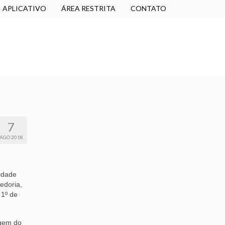
APLICATIVO
ÁREA RESTRITA
CONTATO
SINDICALIZE-SE
JURÍDICO
NÚCLEOS
7
AGO 2018
vidade
edoria,
 1º de
agem do