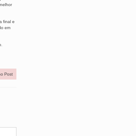
 melhor
 final e
ado em
o.
o Post