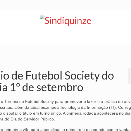
NOTÍCIAS
BOLETIM
VÍDEOS
CONVÊNIOS
io de Futebol Society do
dia 1º de setembro
 o Torneio de Futebol Society para promover o lazer e a prática de ati
nscritas, além da atual bicampeã Tecnologia da Informação (TI), Correg
disputar o título em turno único. A primeira rodada acontecerá no dia
ra do Dia do Servidor Público.
tro primeiros vão para a semifinal, o primeiro e o segundo com a vant