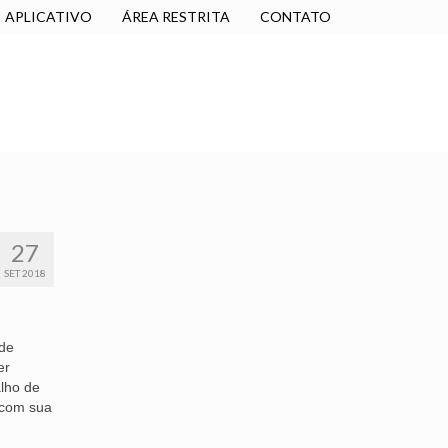
APLICATIVO
ÁREA RESTRITA
CONTATO
SINDICALIZE-SE
JURÍDICO
NÚCLEOS
27
SET 2018
 de
er
alho de
 com sua