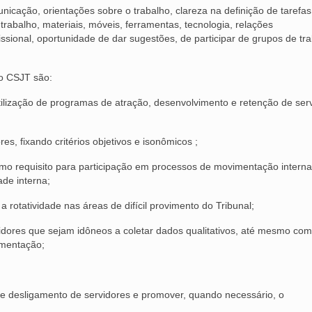
ação, orientações sobre o trabalho, clareza na definição de tarefas,
 trabalho, materiais, móveis, ferramentas, tecnologia, relações
ssional, oportunidade de dar sugestões, de participar de grupos de tra
lo CSJT são:
 utilização de programas de atração, desenvolvimento e retenção de ser
s, fixando critérios objetivos e isonômicos ;
mo requisito para participação em processos de movimentação interna
ade interna;
rotatividade nas áreas de difícil provimento do Tribunal;
idores que sejam idôneos a coletar dados qualitativos, até mesmo com
imentação;
 e desligamento de servidores e promover, quando necessário, o