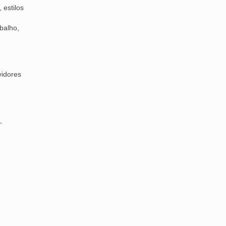
 estilos
balho,
vidores
,