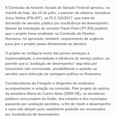
A Comissão de Assunto Sociais do Senado Federal aprovou, na
NOSSA HISTÓRIA
manhã de hoje, dia 10 de julho, o parecer da relatora, senadora
Juíza Selma (PSL/MT), ao PLS 116/2017, que trata da
SUBSEDES
demissão de servidor público por insuficiência de desempenho.
Apesar da solicitação do senador Paulo Paim (PT-RS) pedindo
ARAÇATUBA
que o projeto fosse analisado na Comissão de Direitos
Humanos, foi aprovado, também, requerimento de urgência
BAURU
para que o projeto passe diretamente ao plenário.
PRESIDENTE PRUDENTE
O projeto se configura numa das piores ameaças à
impessoalidade, à moralidade e eficiência do serviço púbico, ao
RIBEIRÃO PRETO
permitir que a “avaliação de desempenho” seja feita por
funcionário não concursado, possibilitando o assédio ao
SÃO JOSÉ DOS CAMPOS
servidor para obtenção de vantagem política ou financeira.
SÃO JOSÉ DO RIO PRETO
Coordenadores da Fenajufe e dirigentes de sindicatos
acompanharam a votação na comissão. Pelo projeto de autoria
SOROCABA
da senadora Maria do Carmo Alves (DEM-SE), os servidores
públicos concursados da União, dos estados e dos municípios
NOTÍCIAS
passarão por avaliação periódica, a fim de medir o desempenho
e caso não atinjam juízo satisfatório poderão ser exonerados
BOLETIM
por insuficiência de desempenho.