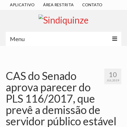
APLICATIVO
ÁREA RESTRITA
CONTATO
Menu
INÍCIO
SINDICATO
CAS do Senado
10
DIRETORIA EXECUTIVA
JUL 2019
aprova parecer do
ESTATUTO
PLS 116/2017, que
ATAS
prevê a demissão de
LOCALIZAÇÃO
servidor público estável
QUEM SOMOS