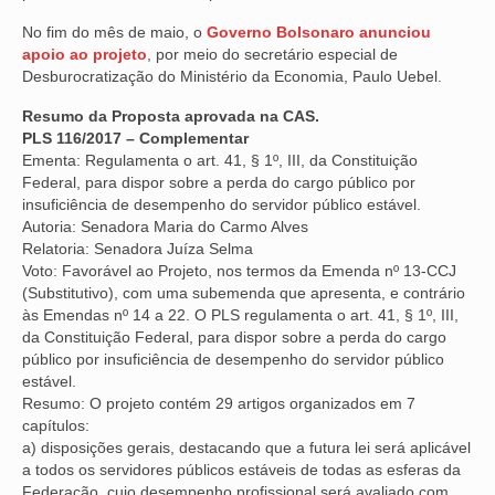
No fim do mês de maio, o
Governo Bolsonaro anunciou
VÍDEOS
apoio ao projeto
, por meio do secretário especial de
Desburocratização do Ministério da Economia, Paulo Uebel.
CONVÊNIOS
Resumo da Proposta aprovada na CAS.
SINDICALIZE-SE
PLS 116/2017 – Complementar
Ementa: Regulamenta o art. 41, § 1º, III, da Constituição
JURÍDICO
Federal, para dispor sobre a perda do cargo público por
insuficiência de desempenho do servidor público estável.
NÚCLEOS
Autoria: Senadora Maria do Carmo Alves
Relatoria: Senadora Juíza Selma
APOSENTADOS
Voto: Favorável ao Projeto, nos termos da Emenda nº 13-CCJ
(Substitutivo), com uma subemenda que apresenta, e contrário
AGENTES DE POLÍCIA JUDICIAL
às Emendas nº 14 a 22. O PLS regulamenta o art. 41, § 1º, III,
da Constituição Federal, para dispor sobre a perda do cargo
ANALISTAS JUDICIÁRIOS
público por insuficiência de desempenho do servidor público
estável.
ACESSIBILIDADE E INCLUSÃO
Resumo: O projeto contém 29 artigos organizados em 7
capítulos:
LGBTQIA+
a) disposições gerais, destacando que a futura lei será aplicável
a todos os servidores públicos estáveis de todas as esferas da
MULHERES
Federação, cujo desempenho profissional será avaliado com