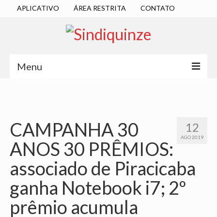
APLICATIVO
ÁREA RESTRITA
CONTATO
Menu
INÍCIO
SINDICATO
CAMPANHA 30
12
DIRETORIA EXECUTIVA
AGO 2019
ANOS 30 PRÊMIOS:
ESTATUTO
associado de Piracicaba
ATAS
ganha Notebook i7; 2º
LOCALIZAÇÃO
prêmio acumula
QUEM SOMOS