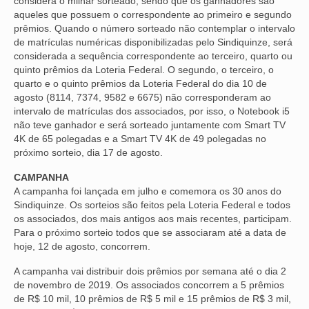
considera o milhar sorteado, sendo que os ganhadores são
aqueles que possuem o correspondente ao primeiro e segundo
VÍDEOS
prêmios. Quando o número sorteado não contemplar o intervalo
de matrículas numéricas disponibilizadas pelo Sindiquinze, será
CONVÊNIOS
considerada a sequência correspondente ao terceiro, quarto ou
quinto prêmios da Loteria Federal. O segundo, o terceiro, o
SINDICALIZE-SE
quarto e o quinto prêmios da Loteria Federal do dia 10 de
agosto (8114, 7374, 9582 e 6675) não corresponderam ao
JURÍDICO
intervalo de matrículas dos associados, por isso, o Notebook i5
não teve ganhador e será sorteado juntamente com Smart TV
NÚCLEOS
4K de 65 polegadas e a Smart TV 4K de 49 polegadas no
próximo sorteio, dia 17 de agosto.
APOSENTADOS
CAMPANHA
A campanha foi lançada em julho e comemora os 30 anos do
AGENTES DE POLÍCIA JUDICIAL
Sindiquinze. Os sorteios são feitos pela Loteria Federal e todos
os associados, dos mais antigos aos mais recentes, participam.
ANALISTAS JUDICIÁRIOS
Para o próximo sorteio todos que se associaram até a data de
hoje, 12 de agosto, concorrem.
ACESSIBILIDADE E INCLUSÃO
A campanha vai distribuir dois prêmios por semana até o dia 2
LGBTQIA+
de novembro de 2019. Os associados concorrem a 5 prêmios
de R$ 10 mil, 10 prêmios de R$ 5 mil e 15 prêmios de R$ 3 mil,
MULHERES