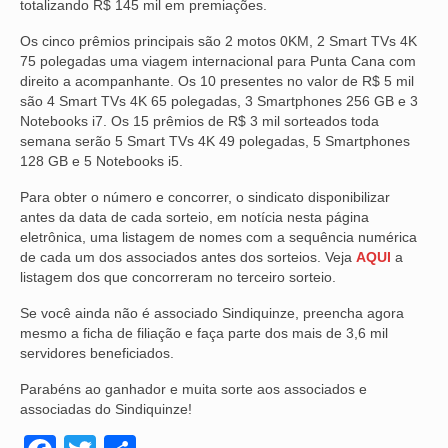
totalizando R$ 145 mil em premiações.
OFICIAIS DE JUSTIÇA
Os cinco prêmios principais são 2 motos 0KM, 2 Smart TVs 4K
75 polegadas uma viagem internacional para Punta Cana com
SAÚDE
direito a acompanhante. Os 10 presentes no valor de R$ 5 mil
são 4 Smart TVs 4K 65 polegadas, 3 Smartphones 256 GB e 3
SOLIDARIEDADE
Notebooks i7. Os 15 prêmios de R$ 3 mil sorteados toda
semana serão 5 Smart TVs 4K 49 polegadas, 5 Smartphones
TÉCNICOS JUDICIÁRIOS
128 GB e 5 Notebooks i5.
Para obter o número e concorrer, o sindicato disponibilizar
TECNOLOGIA DA INFORMAÇÃO
antes da data de cada sorteio, em notícia nesta página
eletrônica, uma listagem de nomes com a sequência numérica
de cada um dos associados antes dos sorteios. Veja
AQUI
a
listagem dos que concorreram no terceiro sorteio.
Se você ainda não é associado Sindiquinze, preencha agora
mesmo a ficha de filiação e faça parte dos mais de 3,6 mil
servidores beneficiados.
Parabéns ao ganhador e muita sorte aos associados e
associadas do Sindiquinze!