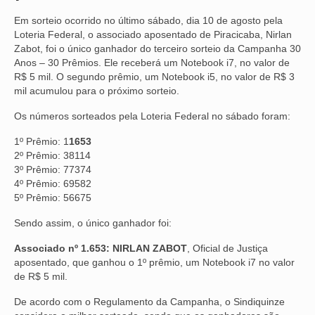
Em sorteio ocorrido no último sábado, dia 10 de agosto pela
NOSSA HISTÓRIA
Loteria Federal, o associado aposentado de Piracicaba, Nirlan
Zabot, foi o único ganhador do terceiro sorteio da Campanha 30
SUBSEDES
Anos – 30 Prêmios. Ele receberá um Notebook i7, no valor de
R$ 5 mil. O segundo prêmio, um Notebook i5, no valor de R$ 3
ARAÇATUBA
mil acumulou para o próximo sorteio.
BAURU
Os números sorteados pela Loteria Federal no sábado foram:
PRESIDENTE PRUDENTE
1º Prêmio: 1
1653
2º Prêmio: 38114
RIBEIRÃO PRETO
3º Prêmio: 77374
4º Prêmio: 69582
SÃO JOSÉ DOS CAMPOS
5º Prêmio: 56675
SÃO JOSÉ DO RIO PRETO
Sendo assim, o único ganhador foi:
Associado nº 1.653: NIRLAN ZABOT
, Oficial de Justiça
SOROCABA
aposentado, que ganhou o 1º prêmio, um Notebook i7 no valor
de R$ 5 mil.
NOTÍCIAS
De acordo com o Regulamento da Campanha, o Sindiquinze
BOLETIM