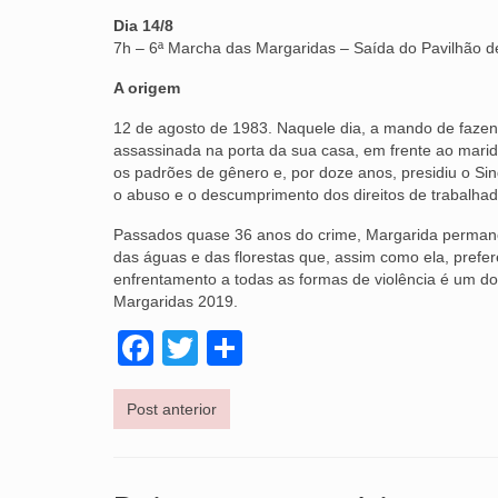
Dia 14/8
7h – 6ª Marcha das Margaridas – Saída do Pavilhão d
A origem
12 de agosto de 1983. Naquele dia, a mando de fazend
assassinada na porta da sua casa, em frente ao marido
os padrões de gênero e, por doze anos, presidiu o Si
o abuso e o descumprimento dos direitos de trabalhad
Passados quase 36 anos do crime, Margarida permane
das águas e das florestas que, assim como ela, prefe
enfrentamento a todas as formas de violência é um do
Margaridas 2019.
Facebook
Twitter
Share
Post anterior