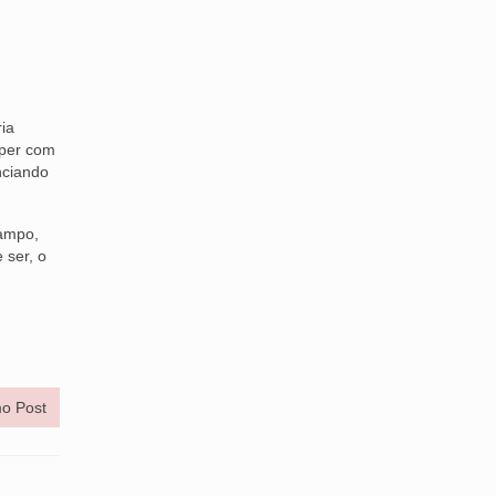
ia
mper com
nciando
campo,
 ser, o
o Post