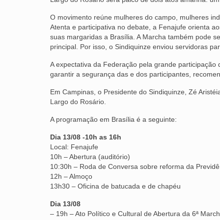
O movimento reúne mulheres do campo, mulheres indí
Atenta e participativa no debate, a Fenajufe orienta
suas margaridas a Brasília. A Marcha também pode s
principal. Por isso, o Sindiquinze enviou servidoras p
A expectativa da Federação pela grande participação d
garantir a segurança das e dos participantes, recome
Em Campinas, o Presidente do Sindiquinze, Zé Aristéia
Largo do Rosário.
A programação em Brasília é a seguinte:
Dia 13/08 -10h as 16h
Local: Fenajufe
10h – Abertura (auditório)
10:30h – Roda de Conversa sobre reforma da Previdê
12h – Almoço
13h30 – Oficina de batucada e de chapéu
Dia 13/08
– 19h – Ato Político e Cultural de Abertura da 6ª Ma