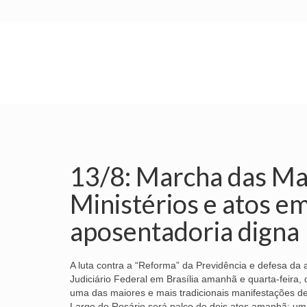
INÍCIO
SINDICATO
SUBSEDES
13/8: Marcha das Ma
Ministérios e atos e
aposentadoria digna
A luta contra a “Reforma” da Previdência e defesa da
Judiciário Federal em Brasília amanhã e quarta-feira, 
uma das maiores e mais tradicionais manifestações d
Largo do Rosário será palco de dois atos amanhã: um d