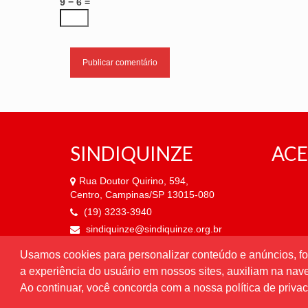
9 − 6 =
SINDIQUINZE
ACE
Rua Doutor Quirino, 594,
Centro, Campinas/SP 13015-080
(19) 3233-3940
sindiquinze@sindiquinze.org.br
Usamos cookies para personalizar conteúdo e anúncios, fo
Atendimento de segunda a
a experiência do usuário em nossos sites, auxiliam na na
sexta-feira, das 9h às 18h.
Ao continuar, você concorda com a nossa política de priva