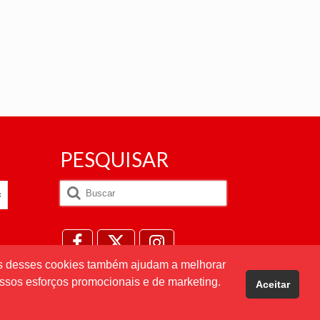
PESQUISAR
Buscar
por:
uns desses cookies também ajudam a melhorar
ssos esforços promocionais e de marketing.
Aceitar
Desenvolvido por
Direta Sistemas
.
Designed by Freepik