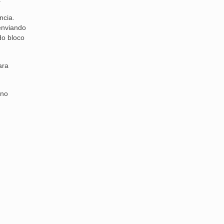
ncia.
enviando
do bloco
ara
 no