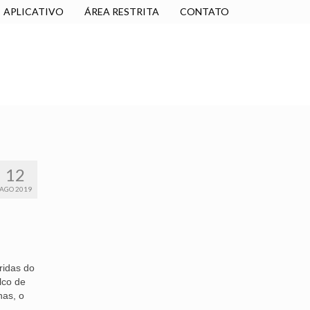
APLICATIVO
ÁREA RESTRITA
CONTATO
SINDICALIZE-SE
JURÍDICO
NÚCLEOS
12
AGO 2019
ridas do
lco de
nas, o
.