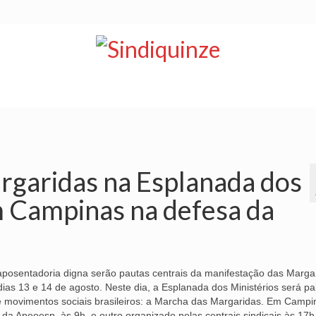
NOTÍCIAS
BOLETIM
VÍDEOS
CONVÊNIOS
rgaridas na Esplanada dos
m Campinas na defesa da
 aposentadoria digna serão pautas centrais da manifestação das Marga
dias 13 e 14 de agosto. Neste dia, a Esplanada dos Ministérios será pa
e movimentos sociais brasileiros: a Marcha das Margaridas. Em Campi
a Apeoesp, às 9h, e outro organizado pelas centrais sindicais às 17h