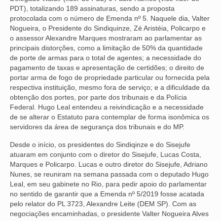
PDT), totalizando 189 assinaturas, sendo a proposta
VÍDEOS
protocolada com o número de Emenda nº 5. Naquele dia, Valter
Nogueira, o Presidente do Sindiquinze, Zé Aristéia, Policarpo e
CONVÊNIOS
o assessor Alexandre Marques mostraram ao parlamentar as
principais distorções, como a limitação de 50% da quantidade
SINDICALIZE-SE
de porte de armas para o total de agentes; a necessidade do
pagamento de taxas e apresentação de certidões; o direito de
JURÍDICO
portar arma de fogo de propriedade particular ou fornecida pela
respectiva instituição, mesmo fora de serviço; e a dificuldade da
NÚCLEOS
obtenção dos portes, por parte dos tribunais e da Polícia
Federal. Hugo Leal entendeu a reivindicação e a necessidade
de se alterar o Estatuto para contemplar de forma isonômica os
APOSENTADOS
servidores da área de segurança dos tribunais e do MP.
AGENTES DE POLÍCIA JUDICIAL
Desde o início, os presidentes do Sindiqinze e do Sisejufe
atuaram em conjunto com o diretor do Sisejufe, Lucas Costa,
ANALISTAS JUDICIÁRIOS
Marques e Policarpo. Lucas e outro diretor do Sisejufe, Adriano
Nunes, se reuniram na semana passada com o deputado Hugo
ACESSIBILIDADE E INCLUSÃO
Leal, em seu gabinete no Rio, para pedir apoio do parlamentar
no sentido de garantir que a Emenda nº 5/2019 fosse acatada
LGBTQIA+
pelo relator do PL 3723, Alexandre Leite (DEM SP). Com as
negociações encaminhadas, o presidente Valter Nogueira Alves
MULHERES