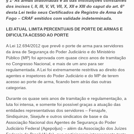
§ 1º As armas brasonadas e as das instituições constantes
dos incisos I, II, III, V, VI, VII, X, XII e XIII do caput do art. 6º
desta Lei terão seus Certificados de Registro de Arma de
Fogo – CRAF emitidos com validade indeterminada.
LEI ATUAL LIMITA PERCENTUAIS DE PORTE DE ARMAS E
DIFICULTA ACESSO AO PORTE
A Lei 12.694/2012 que prevê o porte de arma para servidores
da área de Segurança do Poder Judiciário e do Ministério
Público (MP) foi aprovada com quase cinco anos de tramitação
no Congresso Nacional, e mais de um ano para ser
regulamentada. A Lei foi extremamente restritiva ao direito dos
agentes e inspetores do Poder Judiciário e do MP de terem
acesso ao porte de arma, ficando bem atrás das outras
categorias.
Durante os quase seis anos de tramitação e regulamentação, a
luta foi intensa, e somente foi possível graças a atuação das
entidades representativas dos servidores – Fenajufe,
Sindiquinze, Sisejufe e outros sindicatos de base e da
Associação Nacional dos Agentes de Segurança do Poder
Judiciário Federal (Agepoljus) – além da Associação dos Juízes