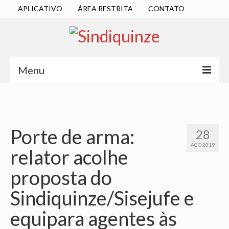
APLICATIVO
ÁREA RESTRITA
CONTATO
Menu
INÍCIO
SINDICATO
Porte de arma:
28
DIRETORIA EXECUTIVA
AGO 2019
relator acolhe
ESTATUTO
proposta do
ATAS
Sindiquinze/Sisejufe e
LOCALIZAÇÃO
equipara agentes às
QUEM SOMOS