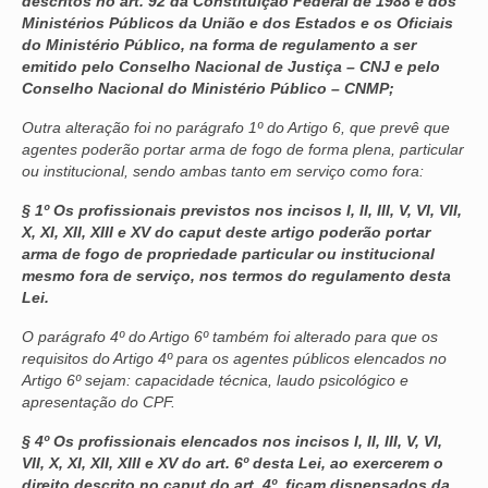
descritos no art. 92 da Constituição Federal de 1988 e dos
Ministérios Públicos da União e dos Estados e os Oficiais
do Ministério Público, na forma de regulamento a ser
emitido pelo Conselho Nacional de Justiça – CNJ e pelo
Conselho Nacional do Ministério Público – CNMP;
Outra alteração foi no parágrafo 1º do Artigo 6, que prevê que
agentes poderão portar arma de fogo de forma plena, particular
ou institucional, sendo ambas tanto em serviço como fora:
§ 1º Os profissionais previstos nos incisos I, II, III, V, VI, VII,
X, XI, XII, XIII e XV do caput deste artigo poderão portar
arma de fogo de propriedade particular ou institucional
mesmo fora de serviço, nos termos do regulamento desta
Lei.
O parágrafo 4º do Artigo 6º também foi alterado para que os
requisitos do Artigo 4º para os agentes públicos elencados no
Artigo 6º sejam: capacidade técnica, laudo psicológico e
apresentação do CPF.
§ 4º Os profissionais elencados nos incisos I, II, III, V, VI,
VII, X, XI, XII, XIII e XV do art. 6º desta Lei, ao exercerem o
direito descrito no caput do art. 4º, ficam dispensados da