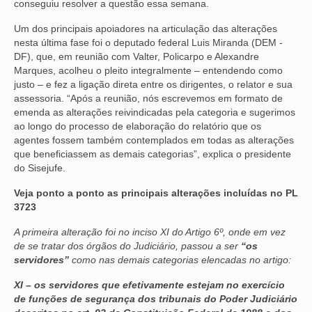
conseguiu resolver a questão essa semana.
OFICIAIS DE JUSTIÇA
Um dos principais apoiadores na articulação das alterações
nesta última fase foi o deputado federal Luis Miranda (DEM -
SAÚDE
DF), que, em reunião com Valter, Policarpo e Alexandre
Marques, acolheu o pleito integralmente – entendendo como
SOLIDARIEDADE
justo – e fez a ligação direta entre os dirigentes, o relator e sua
assessoria. “Após a reunião, nós escrevemos em formato de
TÉCNICOS JUDICIÁRIOS
emenda as alterações reivindicadas pela categoria e sugerimos
ao longo do processo de elaboração do relatório que os
TECNOLOGIA DA INFORMAÇÃO
agentes fossem também contemplados em todas as alterações
que beneficiassem as demais categorias”, explica o presidente
do Sisejufe.
Veja ponto a ponto as principais alterações incluídas no PL
3723
A primeira alteração foi no inciso XI do Artigo 6º, onde em vez
de se tratar dos órgãos do Judiciário, passou a ser
“os
servidores”
como nas demais categorias elencadas no artigo:
XI – os servidores que efetivamente estejam no exercício
de funções de segurança dos tribunais do Poder Judiciário