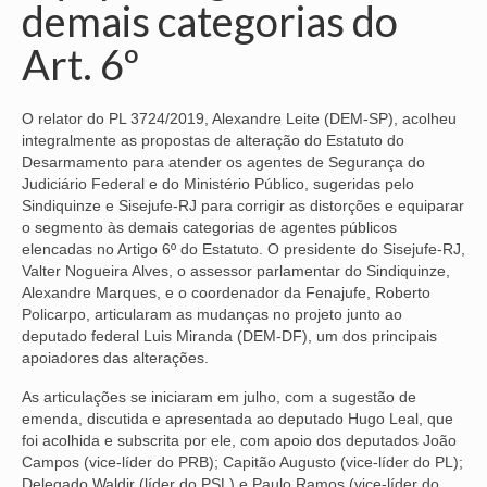
demais categorias do
NOSSA HISTÓRIA
Art. 6º
SUBSEDES
O relator do PL 3724/2019, Alexandre Leite (DEM-SP), acolheu
ARAÇATUBA
integralmente as propostas de alteração do Estatuto do
Desarmamento para atender os agentes de Segurança do
BAURU
Judiciário Federal e do Ministério Público, sugeridas pelo
Sindiquinze e Sisejufe-RJ para corrigir as distorções e equiparar
PRESIDENTE PRUDENTE
o segmento às demais categorias de agentes públicos
elencadas no Artigo 6º do Estatuto. O presidente do Sisejufe-RJ,
RIBEIRÃO PRETO
Valter Nogueira Alves, o assessor parlamentar do Sindiquinze,
Alexandre Marques, e o coordenador da Fenajufe, Roberto
SÃO JOSÉ DOS CAMPOS
Policarpo, articularam as mudanças no projeto junto ao
deputado federal Luis Miranda (DEM-DF), um dos principais
SÃO JOSÉ DO RIO PRETO
apoiadores das alterações.
SOROCABA
As articulações se iniciaram em julho, com a sugestão de
emenda, discutida e apresentada ao deputado Hugo Leal, que
NOTÍCIAS
foi acolhida e subscrita por ele, com apoio dos deputados João
Campos (vice-líder do PRB); Capitão Augusto (vice-líder do PL);
BOLETIM
Delegado Waldir (líder do PSL) e Paulo Ramos (vice-líder do