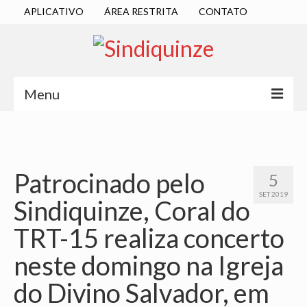
APLICATIVO
ÁREA RESTRITA
CONTATO
Menu
INÍCIO
SINDICATO
Patrocinado pelo
5
DIRETORIA EXECUTIVA
SET 2019
Sindiquinze, Coral do
ESTATUTO
TRT-15 realiza concerto
ATAS
neste domingo na Igreja
LOCALIZAÇÃO
do Divino Salvador, em
QUEM SOMOS