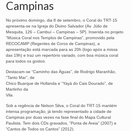
Campinas
NOSSA HISTÓRIA
No próximo domingo, dia 8 de setembro, o Coral do TRT-15
SUBSEDES
apresenta-se na Igreja do Divino Salvador (Av. Júlio de
Mesquita, 126 – Cambuí – Campinas – SP). Inserida no projeto
ARAÇATUBA
“Música Coral nos Templos de Campinas”, promovido pela
RECOCAMP (Regentes de Coros de Campinas), a
BAURU
apresentação está marcada para as 20h (logo após a missa
das 19h) e traz um repertório variado, com boa música coral
PRESIDENTE PRUDENTE
para todos os gostos.
RIBEIRÃO PRETO
Destacam-se “Caminho das Águas”, de Rodrigo Maranhão,
“Tanto Mar”, de
SÃO JOSÉ DOS CAMPOS
Chico Buarque de Hollanda e “Yayá do Cais Dourado”, de
Martinho da
SÃO JOSÉ DO RIO PRETO
Vila.
SOROCABA
Sob a regência de Nelson Silva, o Coral do TRT-15 mantém
intensa programação, já tendo representado a cidade de
NOTÍCIAS
Campinas por duas vezes na fase final do Mapa Cultural
Paulista. Tem dois CDs gravados, “Ponta de Areia” (2007) e
BOLETIM
“Cantos de Todos os Cantos” (2012).