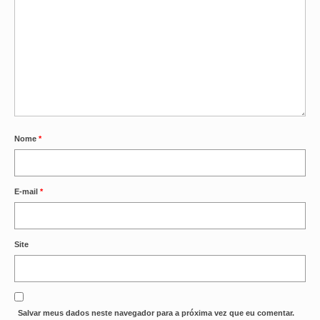
OFICIAIS DE JUSTIÇA
SAÚDE
SOLIDARIEDADE
TÉCNICOS JUDICIÁRIOS
Nome
*
TECNOLOGIA DA INFORMAÇÃO
E-mail
*
Site
Salvar meus dados neste navegador para a próxima vez que eu comentar.