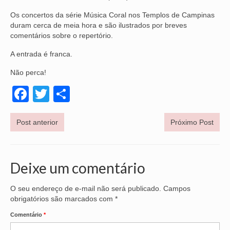
Os concertos da série Música Coral nos Templos de Campinas
VÍDEOS
duram cerca de meia hora e são ilustrados por breves
comentários sobre o repertório.
CONVÊNIOS
A entrada é franca.
SINDICALIZE-SE
Não perca!
JURÍDICO
Facebook
Twitter
Share
NÚCLEOS
APOSENTADOS
Post anterior
Próximo Post
AGENTES DE POLÍCIA JUDICIAL
Deixe um comentário
ANALISTAS JUDICIÁRIOS
ACESSIBILIDADE E INCLUSÃO
O seu endereço de e-mail não será publicado.
Campos
obrigatórios são marcados com
*
LGBTQIA+
Comentário
*
MULHERES