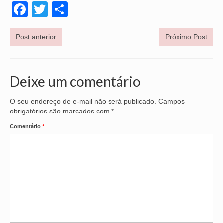
Facebook
Twitter
Share
OFICIAIS DE JUSTIÇA
Post anterior
Próximo Post
SAÚDE
SOLIDARIEDADE
Deixe um comentário
TÉCNICOS JUDICIÁRIOS
TECNOLOGIA DA INFORMAÇÃO
O seu endereço de e-mail não será publicado.
Campos
obrigatórios são marcados com
*
Comentário
*