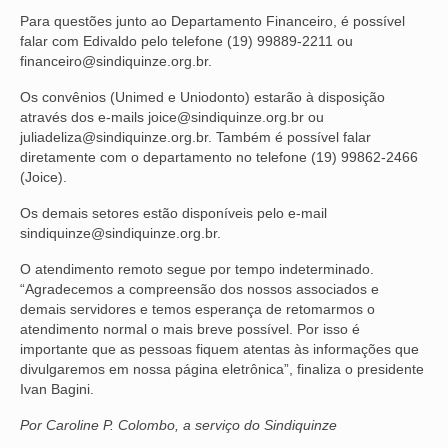
Para questões junto ao Departamento Financeiro, é possível
VÍDEOS
falar com Edivaldo pelo telefone (19) 99889-2211 ou
financeiro@sindiquinze.org.br.
CONVÊNIOS
Os convênios (Unimed e Uniodonto) estarão à disposição
SINDICALIZE-SE
através dos e-mails joice@sindiquinze.org.br ou
juliadeliza@sindiquinze.org.br. Também é possível falar
JURÍDICO
diretamente com o departamento no telefone (19) 99862-2466
(Joice).
NÚCLEOS
Os demais setores estão disponíveis pelo e-mail
sindiquinze@sindiquinze.org.br.
APOSENTADOS
O atendimento remoto segue por tempo indeterminado.
AGENTES DE POLÍCIA JUDICIAL
“Agradecemos a compreensão dos nossos associados e
demais servidores e temos esperança de retomarmos o
ANALISTAS JUDICIÁRIOS
atendimento normal o mais breve possível. Por isso é
importante que as pessoas fiquem atentas às informações que
ACESSIBILIDADE E INCLUSÃO
divulgaremos em nossa página eletrônica”, finaliza o presidente
Ivan Bagini.
LGBTQIA+
Por Caroline P. Colombo, a serviço do Sindiquinze
MULHERES