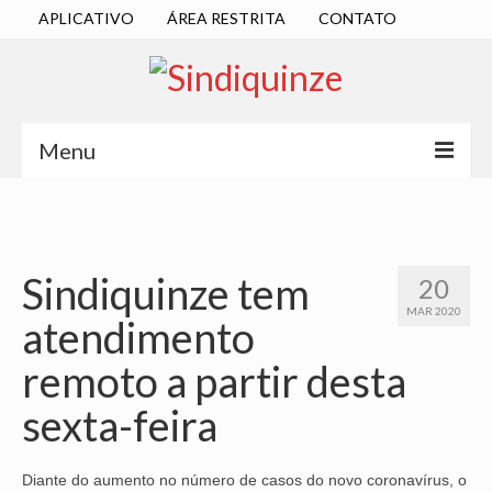
APLICATIVO
ÁREA RESTRITA
CONTATO
Menu
INÍCIO
SINDICATO
Sindiquinze tem
20
DIRETORIA EXECUTIVA
MAR 2020
atendimento
ESTATUTO
remoto a partir desta
ATAS
sexta-feira
LOCALIZAÇÃO
QUEM SOMOS
Diante do aumento no número de casos do novo coronavírus, o