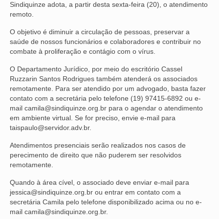
Sindiquinze adota, a partir desta sexta-feira (20), o atendimento
remoto.
NOSSA HISTÓRIA
O objetivo é diminuir a circulação de pessoas, preservar a
SUBSEDES
saúde de nossos funcionários e colaboradores e contribuir no
combate à proliferação e contágio com o vírus.
ARAÇATUBA
O Departamento Jurídico, por meio do escritório Cassel
BAURU
Ruzzarin Santos Rodrigues também atenderá os associados
remotamente. Para ser atendido por um advogado, basta fazer
PRESIDENTE PRUDENTE
contato com a secretária pelo telefone (19) 97415-6892 ou e-
mail camila@sindiquinze.org.br para o agendar o atendimento
RIBEIRÃO PRETO
em ambiente virtual. Se for preciso, envie e-mail para
taispaulo@servidor.adv.br.
SÃO JOSÉ DOS CAMPOS
Atendimentos presenciais serão realizados nos casos de
SÃO JOSÉ DO RIO PRETO
perecimento de direito que não puderem ser resolvidos
remotamente.
SOROCABA
Quando à área cível, o associado deve enviar e-mail para
jessica@sindiquinze.org.br ou entrar em contato com a
NOTÍCIAS
secretária Camila pelo telefone disponibilizado acima ou no e-
mail camila@sindiquinze.org.br.
BOLETIM