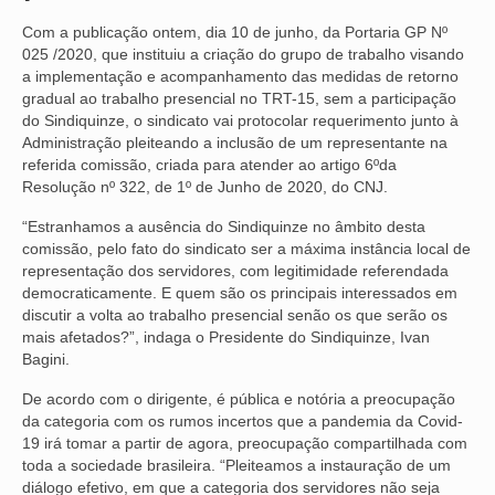
Com a publicação ontem, dia 10 de junho, da Portaria GP Nº
NOSSA HISTÓRIA
025 /2020, que instituiu a criação do grupo de trabalho visando
a implementação e acompanhamento das medidas de retorno
SUBSEDES
gradual ao trabalho presencial no TRT-15, sem a participação
do Sindiquinze, o sindicato vai protocolar requerimento junto à
ARAÇATUBA
Administração pleiteando a inclusão de um representante na
referida comissão, criada para atender ao artigo 6ºda
BAURU
Resolução nº 322, de 1º de Junho de 2020, do CNJ.
PRESIDENTE PRUDENTE
“Estranhamos a ausência do Sindiquinze no âmbito desta
comissão, pelo fato do sindicato ser a máxima instância local de
RIBEIRÃO PRETO
representação dos servidores, com legitimidade referendada
democraticamente. E quem são os principais interessados em
SÃO JOSÉ DOS CAMPOS
discutir a volta ao trabalho presencial senão os que serão os
mais afetados?”, indaga o Presidente do Sindiquinze, Ivan
SÃO JOSÉ DO RIO PRETO
Bagini.
SOROCABA
De acordo com o dirigente, é pública e notória a preocupação
da categoria com os rumos incertos que a pandemia da Covid-
NOTÍCIAS
19 irá tomar a partir de agora, preocupação compartilhada com
toda a sociedade brasileira. “Pleiteamos a instauração de um
BOLETIM
diálogo efetivo, em que a categoria dos servidores não seja