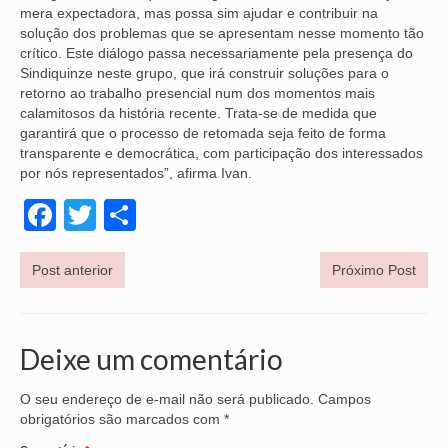
mera expectadora, mas possa sim ajudar e contribuir na
VÍDEOS
solução dos problemas que se apresentam nesse momento tão
crítico. Este diálogo passa necessariamente pela presença do
Sindiquinze neste grupo, que irá construir soluções para o
CONVÊNIOS
retorno ao trabalho presencial num dos momentos mais
calamitosos da história recente. Trata-se de medida que
SINDICALIZE-SE
garantirá que o processo de retomada seja feito de forma
transparente e democrática, com participação dos interessados
JURÍDICO
por nós representados”, afirma Ivan.
NÚCLEOS
Facebook
Twitter
Share
APOSENTADOS
Post anterior
Próximo Post
AGENTES DE POLÍCIA JUDICIAL
ANALISTAS JUDICIÁRIOS
Deixe um comentário
ACESSIBILIDADE E INCLUSÃO
O seu endereço de e-mail não será publicado.
Campos
LGBTQIA+
obrigatórios são marcados com
*
MULHERES