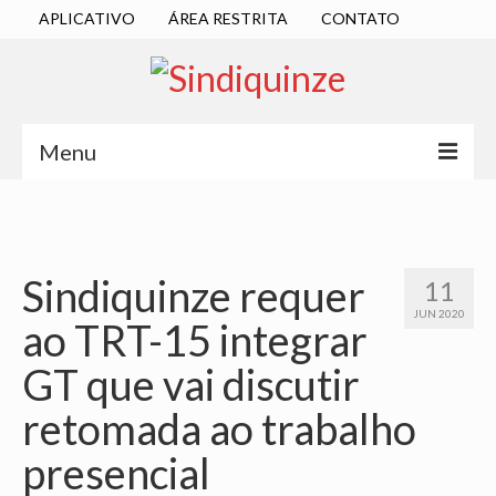
APLICATIVO
ÁREA RESTRITA
CONTATO
Menu
INÍCIO
SINDICATO
Sindiquinze requer
11
DIRETORIA EXECUTIVA
JUN 2020
ao TRT-15 integrar
ESTATUTO
GT que vai discutir
ATAS
retomada ao trabalho
LOCALIZAÇÃO
presencial
QUEM SOMOS