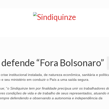
NOTÍCIAS
BOLETIM
VÍDEOS
CONVÊNIOS
 defende “Fora Bolsonaro”
se institucional instalada, de natureza econômica, sanitária e polític
lto e seu ministério em conduzir o País a uma saída segura.
ue; “
o Sindiquinze tem por finalidade precípua unir os trabalhadores d
hores condições de vida e de trabalho de seus representados, atuando 
 sempre defendendo e observando a autonomia e independência da