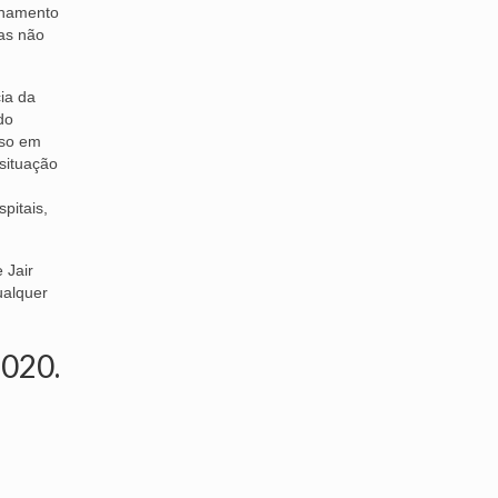
ionamento
mas não
cia da
do
sso em
situação
pitais,
 Jair
ualquer
2020.