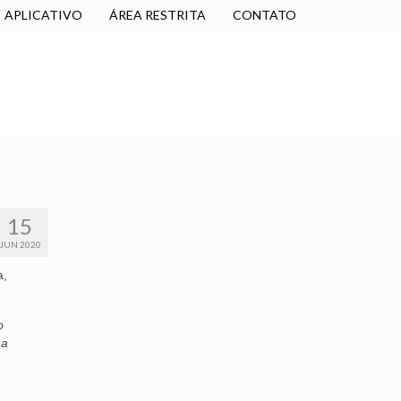
APLICATIVO
ÁREA RESTRITA
CONTATO
SINDICALIZE-SE
JURÍDICO
NÚCLEOS
15
JUN 2020
a,
o
na