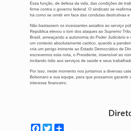
Essa função, de defesa da vida, das condições de trab
firme contra o governo federal. O sindicato se reafir
há como se omitir em face das condutas destrutivas 
Não bastassem os incessantes assaltos ao serviço públi
República elevou o tom dos ataques ao Supremo Tribu
Brasil, ameaçando a autonomia do Poder Judiciário e s
um contexto absolutamente caótico, quando a pandemi
cria um perigo iminente ao Estado Democrático de Dir
escrevemos esta nota, o Presidente, insensível ao nú
incitando ódio aos serviços de saúde e seus trabalha
Por isso, neste momento nos juntamos a diversas cate
Bolsonaro e sua equipe, para que possamos garantir a
interesse financeiro.
Diret
Facebook
Twitter
Share