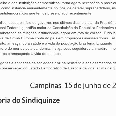
alho e das instituições democráticas, torna agora necessário o posic
ma como instância eminentemente política, de caráter suprapartidário, 
e antidemocráticas que temos presenciado recentemente.
co, desde o início do governo, nos últimos dias, o titular da Presidên
nal Federal, guardião maior da Constituição da República Federativa 
abotando as relações institucionais, agora em rota de colisão. Tudo i
a de Covid-19 toma conta do país em proporções avassaladoras. Tal 
eito, ameaçando a saúde e a vida da população brasileira. Enquanto
mero de mortos pela pandemia, instiga seus seguidores a invadirem hos
dores e ameaçando a vida de doentes.
gorias e entidades da sociedade civil na resistência aos desmandos de
 preservação do Estado Democrático de Direito e da vida, acima de q
Campinas, 15 de junho de 
oria do Sindiquinze