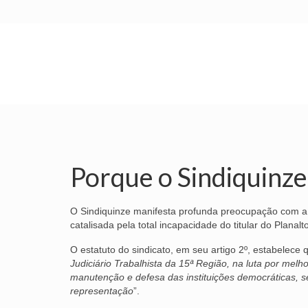
INÍCIO
SINDICATO
SUBSEDES
Porque o Sindiquinze
O Sindiquinze manifesta profunda preocupação com a cri
catalisada pela total incapacidade do titular do Plana
O estatuto do sindicato, em seu artigo 2º, estabelece q
Judiciário Trabalhista da 15ª Região, na luta por mel
manutenção e defesa das instituições democráticas,
representação
”.