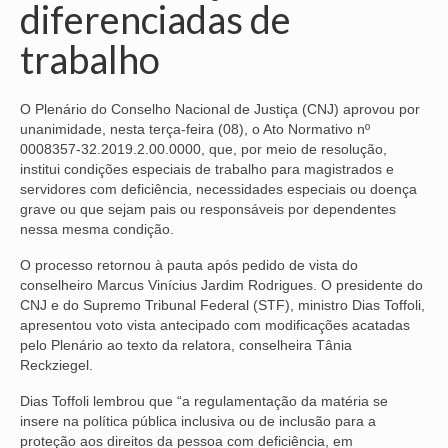
diferenciadas de
NOSSA HISTÓRIA
trabalho
SUBSEDES
O Plenário do Conselho Nacional de Justiça (CNJ) aprovou por
ARAÇATUBA
unanimidade, nesta terça-feira (08), o Ato Normativo nº
0008357-32.2019.2.00.0000, que, por meio de resolução,
BAURU
institui condições especiais de trabalho para magistrados e
servidores com deficiência, necessidades especiais ou doença
PRESIDENTE PRUDENTE
grave ou que sejam pais ou responsáveis por dependentes
nessa mesma condição.
RIBEIRÃO PRETO
O processo retornou à pauta após pedido de vista do
SÃO JOSÉ DOS CAMPOS
conselheiro Marcus Vinícius Jardim Rodrigues. O presidente do
CNJ e do Supremo Tribunal Federal (STF), ministro Dias Toffoli,
SÃO JOSÉ DO RIO PRETO
apresentou voto vista antecipado com modificações acatadas
pelo Plenário ao texto da relatora, conselheira Tânia
SOROCABA
Reckziegel.
NOTÍCIAS
Dias Toffoli lembrou que “a regulamentação da matéria se
insere na política pública inclusiva ou de inclusão para a
BOLETIM
proteção aos direitos da pessoa com deficiência, em