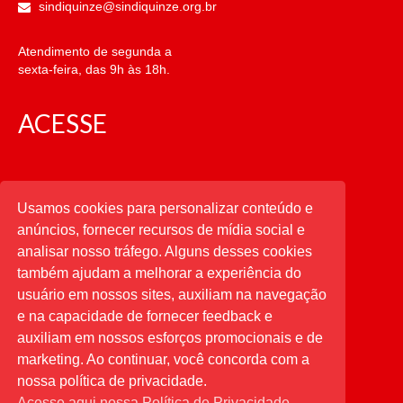
sindiquinze@sindiquinze.org.br
Atendimento de segunda a
sexta-feira, das 9h às 18h.
ACESSE
CATEGORIAS
Usamos cookies para personalizar conteúdo e
anúncios, fornecer recursos de mídia social e
CATEGORIAS
analisar nosso tráfego. Alguns desses cookies
também ajudam a melhorar a experiência do
usuário em nossos sites, auxiliam na navegação
PESQUISAR
e na capacidade de fornecer feedback e
auxiliam em nossos esforços promocionais e de
Buscar
por:
marketing. Ao continuar, você concorda com a
nossa política de privacidade.
Acesse aqui nossa Política de Privacidade.