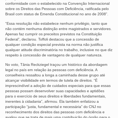
conformidade com o estabelecido na Convenção Internacional
VÍDEOS
sobre os Direitos das Pessoas com Deficiência, ratificada pelo
Brasil com status de Emenda Constitucional no ano de 2008”.
CONVÊNIOS
“Essa resolução não estabelece nenhum privilégio, tanto que
não contém nenhuma distinção entre magistrados e servidores.
SINDICALIZE-SE
Apenas faz cumprir os preceitos previstos na Constituição
Federal”, declarou. Toffoli destacou que a concessão de
JURÍDICO
qualquer condição especial prevista na norma não justifica
qualquer atitude discriminatória no trabalho, inclusive no que diz
NÚCLEOS
respeito à concessão de vantagens de qualquer natureza.
APOSENTADOS
No voto, Tânia Reckziegel traçou um histórico da abordagem
legal no país em relação às pessoas com deficiência. A
AGENTES DE POLÍCIA JUDICIAL
conselheira ressaltou a longa a caminhada desse grupo até
alcançar visibilidade em termos de tutela de direitos. “É
ANALISTAS JUDICIÁRIOS
imprescindível a adoção de cuidados especiais para que essas
pessoas possam desenvolver suas capacidades e aptidões
ACESSIBILIDADE E INCLUSÃO
para o exercício de seus direitos e liberdades fundamentais,
inerentes à cidadania”, afirmou. Ela também enfatizou a
LGBTQIA+
participação “justa, fundamental e necessária” do CNJ no
reconhecimento dos direitos das pessoas com deficiência e
MULHERES
avaliou que se trata de mais uma contribuição do órgão para o