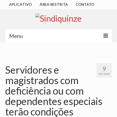
APLICATIVO
ÁREA RESTRITA
CONTATO
Menu
INÍCIO
SINDICATO
Servidores e
9
DIRETORIA EXECUTIVA
SET 2020
magistrados com
ESTATUTO
deficiência ou com
ATAS
dependentes especiais
LOCALIZAÇÃO
terão condições
QUEM SOMOS