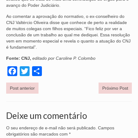
avanço do Poder Judiciário.
OFICIAIS DE JUSTIÇA
Ao comentar a aprovação do normativo, o ex-conselheiro do
CNJ Valtércio Oliveira disse que conhece de perto a realidade
SAÚDE
de muitos colegas com filhos especiais. “Fico feliz por ver a
conclusão de um trabalho ao qual me dediquei. Essa resolução
SOLIDARIEDADE
vem em momento especial e revela o quanto a atuação do CNJ
é fundamental”.
TÉCNICOS JUDICIÁRIOS
Fonte: CNJ,
editado por Caroline P. Colombo
TECNOLOGIA DA INFORMAÇÃO
Facebook
Twitter
Share
Post anterior
Próximo Post
Deixe um comentário
O seu endereço de e-mail não será publicado.
Campos
obrigatórios são marcados com
*