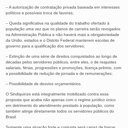
– A autorização de contratação privada baseada em interesses
VÍDEOS
políticos e possíveis troca de favores;
CONVÊNIOS
– Queda significativa na qualidade do trabalho ofertado à
população uma vez que os planos de carreira serão revogados
SINDICALIZE-SE
na Administração Pública e não haverá mais a obrigatoriedade
da União, estados e o Distrito Federal manterem escolas de
JURÍDICO
governo para a qualificação dos servidores;
NÚCLEOS
– Extinção de uma série de direitos conquistados ao longo de
décadas pelos servidores públicos, entre eles, o de reajustes
salariais, férias, progressões e promoções, licença-prêmio, com
APOSENTADOS
a possibilidade de redução de jornada e de remunerações;
AGENTES DE POLÍCIA JUDICIAL
– Possibilidade de desvios orçamentários.
ANALISTAS JUDICIÁRIOS
O Sindiquinze está integralmente mobilizado contra essa
proposta que acaba não apenas com o regime jurídico único
ACESSIBILIDADE E INCLUSÃO
em detrimento do atendimento prestado à população, como
também atinge diretamente todos os servidores públicos do
LGBTQIA+
Brasil.
MULHERES
Somente uma atuação forte e conjunta será capaz de barrar