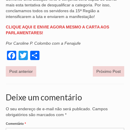
mais esta tentativa de desqualificar a categoria. Por isso,
OFICIAIS DE JUSTIÇA
conclamamos todos os servidores da 15ª Região a
intensificarem a luta e enviarem a manifestação!
SAÚDE
CLIQUE AQUI E ENVIE AGORA MESMO A CARTA AOS
PARLAMENTARES!
SOLIDARIEDADE
Por Caroline P. Colombo com a Fenajufe
TÉCNICOS JUDICIÁRIOS
Facebook
Twitter
Share
TECNOLOGIA DA INFORMAÇÃO
Post anterior
Próximo Post
Deixe um comentário
O seu endereço de e-mail não será publicado.
Campos
obrigatórios são marcados com
*
Comentário
*