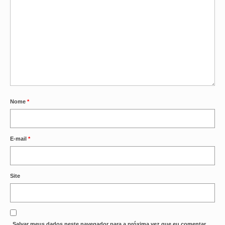
Nome
*
E-mail
*
Site
Salvar meus dados neste navegador para a próxima vez que eu comentar.