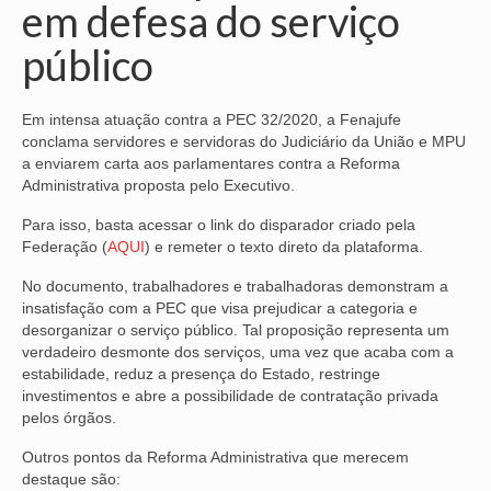
em defesa do serviço
NOSSA HISTÓRIA
público
SUBSEDES
Em intensa atuação contra a PEC 32/2020, a Fenajufe
ARAÇATUBA
conclama servidores e servidoras do Judiciário da União e MPU
a enviarem carta aos parlamentares contra a Reforma
BAURU
Administrativa proposta pelo Executivo.
PRESIDENTE PRUDENTE
Para isso, basta acessar o link do disparador criado pela
Federação (
AQUI
) e remeter o texto direto da plataforma.
RIBEIRÃO PRETO
No documento, trabalhadores e trabalhadoras demonstram a
SÃO JOSÉ DOS CAMPOS
insatisfação com a PEC que visa prejudicar a categoria e
desorganizar o serviço público. Tal proposição representa um
SÃO JOSÉ DO RIO PRETO
verdadeiro desmonte dos serviços, uma vez que acaba com a
estabilidade, reduz a presença do Estado, restringe
SOROCABA
investimentos e abre a possibilidade de contratação privada
pelos órgãos.
NOTÍCIAS
Outros pontos da Reforma Administrativa que merecem
destaque são:
BOLETIM