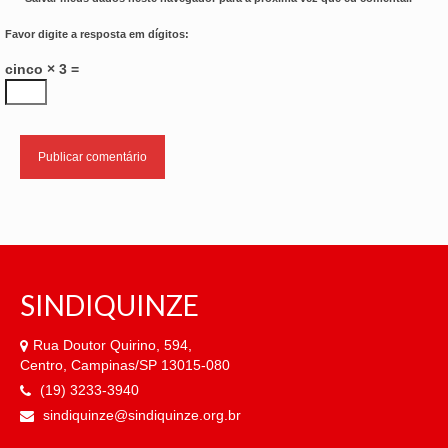
Favor digite a resposta em dígitos:
cinco × 3 =
SINDIQUINZE
Rua Doutor Quirino, 594,
Centro, Campinas/SP 13015-080
(19) 3233-3940
sindiquinze@sindiquinze.org.br