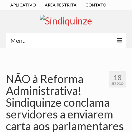
APLICATIVO
ÁREA RESTRITA
CONTATO
Menu
INÍCIO
SINDICATO
NÃO à Reforma
18
DIRETORIA EXECUTIVA
SET 2020
Administrativa!
ESTATUTO
Sindiquinze conclama
ATAS
servidores a enviarem
LOCALIZAÇÃO
carta aos parlamentares
QUEM SOMOS