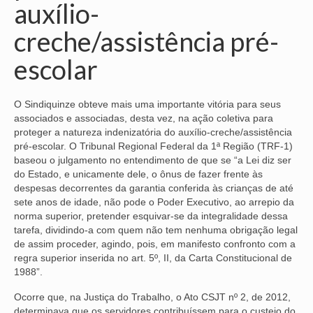
auxílio-
NOSSA HISTÓRIA
creche/assistência pré-
SUBSEDES
escolar
ARAÇATUBA
O Sindiquinze obteve mais uma importante vitória para seus
BAURU
associados e associadas, desta vez, na ação coletiva para
proteger a natureza indenizatória do auxílio-creche/assistência
PRESIDENTE PRUDENTE
pré-escolar. O Tribunal Regional Federal da 1ª Região (TRF-1)
baseou o julgamento no entendimento de que se “a Lei diz ser
RIBEIRÃO PRETO
do Estado, e unicamente dele, o ônus de fazer frente às
despesas decorrentes da garantia conferida às crianças de até
SÃO JOSÉ DOS CAMPOS
sete anos de idade, não pode o Poder Executivo, ao arrepio da
norma superior, pretender esquivar-se da integralidade dessa
SÃO JOSÉ DO RIO PRETO
tarefa, dividindo-a com quem não tem nenhuma obrigação legal
de assim proceder, agindo, pois, em manifesto confronto com a
SOROCABA
regra superior inserida no art. 5º, II, da Carta Constitucional de
1988”.
NOTÍCIAS
Ocorre que, na Justiça do Trabalho, o Ato CSJT nº 2, de 2012,
BOLETIM
determinava que os servidores contribuíssem para o custeio do