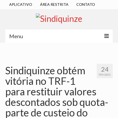
APLICATIVO
ÁREA RESTRITA
CONTATO
Menu
INÍCIO
SINDICATO
Sindiquinze obtém
24
DIRETORIA EXECUTIVA
FEV 2021
vitória no TRF-1
ESTATUTO
para restituir valores
ATAS
descontados sob quota-
LOCALIZAÇÃO
parte de custeio do
QUEM SOMOS