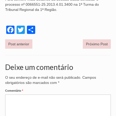
processo nº 0066551-25.2013.4.01.3400 na 1ª Turma do
OFICIAIS DE JUSTIÇA
Tribunal Regional da 1ª Região.
SAÚDE
Facebook
Twitter
Share
SOLIDARIEDADE
TÉCNICOS JUDICIÁRIOS
Post anterior
Próximo Post
TECNOLOGIA DA INFORMAÇÃO
Deixe um comentário
O seu endereço de e-mail não será publicado.
Campos
obrigatórios são marcados com
*
Comentário
*