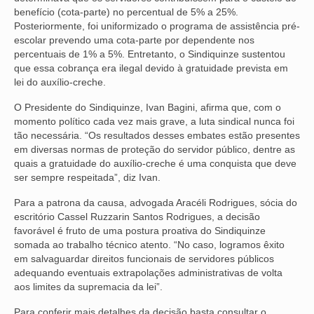
benefício (cota-parte) no percentual de 5% a 25%.
VÍDEOS
Posteriormente, foi uniformizado o programa de assistência pré-
escolar prevendo uma cota-parte por dependente nos
CONVÊNIOS
percentuais de 1% a 5%. Entretanto, o Sindiquinze sustentou
que essa cobrança era ilegal devido à gratuidade prevista em
SINDICALIZE-SE
lei do auxílio-creche.
O Presidente do Sindiquinze, Ivan Bagini, afirma que, com o
JURÍDICO
momento político cada vez mais grave, a luta sindical nunca foi
tão necessária. “Os resultados desses embates estão presentes
NÚCLEOS
em diversas normas de proteção do servidor público, dentre as
quais a gratuidade do auxílio-creche é uma conquista que deve
APOSENTADOS
ser sempre respeitada”, diz Ivan.
AGENTES DE POLÍCIA JUDICIAL
Para a patrona da causa, advogada Aracéli Rodrigues, sócia do
escritório Cassel Ruzzarin Santos Rodrigues, a decisão
ANALISTAS JUDICIÁRIOS
favorável é fruto de uma postura proativa do Sindiquinze
somada ao trabalho técnico atento. “No caso, logramos êxito
ACESSIBILIDADE E INCLUSÃO
em salvaguardar direitos funcionais de servidores públicos
adequando eventuais extrapolações administrativas de volta
LGBTQIA+
aos limites da supremacia da lei”.
MULHERES
Para conferir mais detalhes da decisão basta consultar o