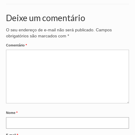
VÍDEOS
Deixe um comentário
CONVÊNIOS
O seu endereço de e-mail não será publicado.
Campos
SINDICALIZE-SE
obrigatórios são marcados com
*
Comentário
*
JURÍDICO
NÚCLEOS
APOSENTADOS
AGENTES DE POLÍCIA JUDICIAL
ANALISTAS JUDICIÁRIOS
ACESSIBILIDADE E INCLUSÃO
Nome
*
LGBTQIA+
MULHERES
E-mail
*