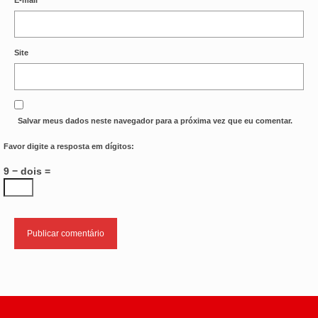
OFICIAIS DE JUSTIÇA
Site
SAÚDE
SOLIDARIEDADE
TÉCNICOS JUDICIÁRIOS
Salvar meus dados neste navegador para a próxima vez que eu comentar.
TECNOLOGIA DA INFORMAÇÃO
Favor digite a resposta em dígitos:
9 − dois =