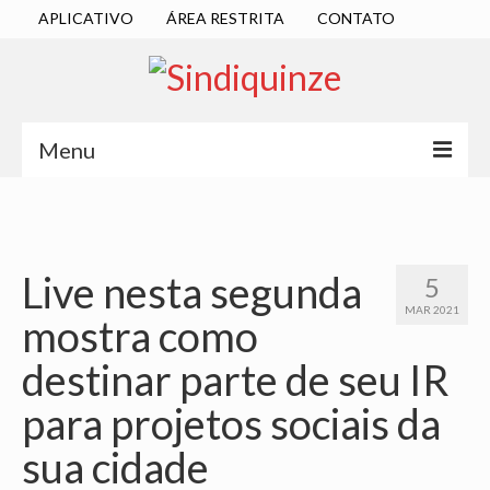
APLICATIVO
ÁREA RESTRITA
CONTATO
Menu
INÍCIO
SINDICATO
Live nesta segunda
5
DIRETORIA EXECUTIVA
MAR 2021
mostra como
ESTATUTO
destinar parte de seu IR
ATAS
para projetos sociais da
LOCALIZAÇÃO
sua cidade
QUEM SOMOS