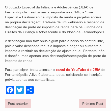
O Juizado Especial da Infância e Adolescência (JEIA) de
NOSSA HISTÓRIA
Fernandópolis realiza nesta segunda-feira, 14h, a “Live
Especial – Destinação de imposto de renda a projetos sociais
SUBSEDES
na própria declaração”. Trata-se de um webinário a respeito da
destinação de parte do imposto de renda para os Fundos dos
ARAÇATUBA
Direitos da Criança e Adolescente e do Idoso de Fernandópolis.
BAURU
A destinação não traz ônus algum para o bolso do contribuinte,
pois o valor destinado reduz o imposto a pagar ou aumenta o
PRESIDENTE PRUDENTE
imposto a restituir na declaração de ajuste anual. Portanto, não
é doação, mas apenas uma destinação/antecipação de parte do
RIBEIRÃO PRETO
imposto de renda.
SÃO JOSÉ DOS CAMPOS
Para participar, basta acessar o
canal do YouTube do JEIA
de
Fernandópolis. A live é aberta a todos, solicitando-se inscrição
SÃO JOSÉ DO RIO PRETO
prévia apenas aos contabilistas.
Facebook
Twitter
Share
SOROCABA
NOTÍCIAS
Post anterior
Próximo Post
BOLETIM