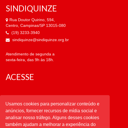
SINDIQUINZE
Rua Doutor Quirino, 594,
Centro, Campinas/SP 13015-080
(19) 3233-3940
sindiquinze@sindiquinze.org.br
Atendimento de segunda a
sexta-feira, das 9h às 18h.
ACESSE
CATEGORIAS
Usamos cookies para personalizar conteúdo e
anúncios, fornecer recursos de mídia social e
CATEGORIAS
analisar nosso tráfego. Alguns desses cookies
também ajudam a melhorar a experiência do