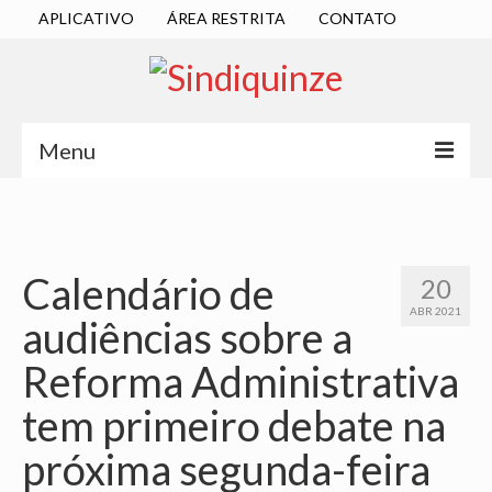
APLICATIVO
ÁREA RESTRITA
CONTATO
Menu
INÍCIO
SINDICATO
Calendário de
20
DIRETORIA EXECUTIVA
ABR 2021
audiências sobre a
ESTATUTO
Reforma Administrativa
ATAS
tem primeiro debate na
LOCALIZAÇÃO
próxima segunda-feira
QUEM SOMOS