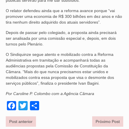
públicas servirão para me dar subsídios.”
OFICIAIS DE JUSTIÇA
O relator defendeu ainda que a reforma avance porque “vai
promover uma economia de R$ 300 bilhões em dez anos e não
SAÚDE
tira nenhum direito adquirido dos atuais servidores”.
Depois de passar pelo colegiado, a proposta ainda precisará
SOLIDARIEDADE
ser analisada por uma comissão especial e, depois, em dois
turnos pelo Plenário.
TÉCNICOS JUDICIÁRIOS
O Sindiquinze segue atento e mobilizado contra a Reforma
TECNOLOGIA DA INFORMAÇÃO
Administrativa em tramitação e acompanhará todas as
audiências propostas pela Comissão de Constituição da
Câmara. “Mais do que nunca precisamos estar unidos e
mobilizados contra essa proposta que visa o desmonte dos
serviços públicos”, finaliza o presidente Ivan Bagini.
Por Caroline P. Colombo com a Agência Câmara
Facebook
Twitter
Share
Post anterior
Próximo Post