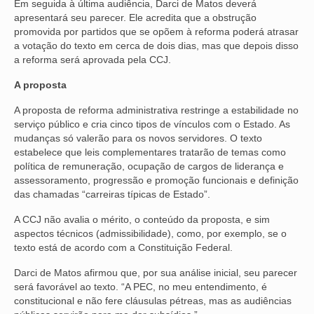
Em seguida à última audiência, Darci de Matos deverá
apresentará seu parecer. Ele acredita que a obstrução
VÍDEOS
promovida por partidos que se opõem à reforma poderá atrasar
a votação do texto em cerca de dois dias, mas que depois disso
CONVÊNIOS
a reforma será aprovada pela CCJ.
SINDICALIZE-SE
A proposta
JURÍDICO
A proposta de reforma administrativa restringe a estabilidade no
serviço público e cria cinco tipos de vínculos com o Estado. As
NÚCLEOS
mudanças só valerão para os novos servidores. O texto
estabelece que leis complementares tratarão de temas como
política de remuneração, ocupação de cargos de liderança e
APOSENTADOS
assessoramento, progressão e promoção funcionais e definição
das chamadas “carreiras típicas de Estado”.
AGENTES DE POLÍCIA JUDICIAL
A CCJ não avalia o mérito, o conteúdo da proposta, e sim
ANALISTAS JUDICIÁRIOS
aspectos técnicos (admissibilidade), como, por exemplo, se o
texto está de acordo com a Constituição Federal.
ACESSIBILIDADE E INCLUSÃO
Darci de Matos afirmou que, por sua análise inicial, seu parecer
LGBTQIA+
será favorável ao texto. “A PEC, no meu entendimento, é
constitucional e não fere cláusulas pétreas, mas as audiências
MULHERES