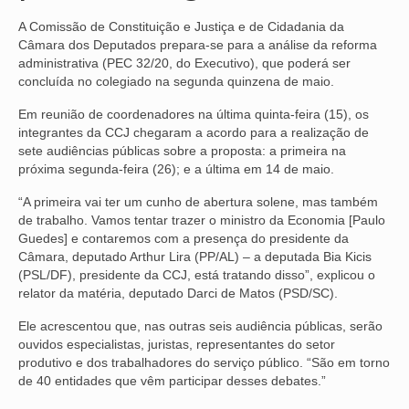
A Comissão de Constituição e Justiça e de Cidadania da
NOSSA HISTÓRIA
Câmara dos Deputados prepara-se para a análise da reforma
administrativa (PEC 32/20, do Executivo), que poderá ser
SUBSEDES
concluída no colegiado na segunda quinzena de maio.
ARAÇATUBA
Em reunião de coordenadores na última quinta-feira (15), os
integrantes da CCJ chegaram a acordo para a realização de
BAURU
sete audiências públicas sobre a proposta: a primeira na
próxima segunda-feira (26); e a última em 14 de maio.
PRESIDENTE PRUDENTE
“A primeira vai ter um cunho de abertura solene, mas também
RIBEIRÃO PRETO
de trabalho. Vamos tentar trazer o ministro da Economia [Paulo
Guedes] e contaremos com a presença do presidente da
SÃO JOSÉ DOS CAMPOS
Câmara, deputado Arthur Lira (PP/AL) – a deputada Bia Kicis
(PSL/DF), presidente da CCJ, está tratando disso”, explicou o
SÃO JOSÉ DO RIO PRETO
relator da matéria, deputado Darci de Matos (PSD/SC).
Ele acrescentou que, nas outras seis audiência públicas, serão
SOROCABA
ouvidos especialistas, juristas, representantes do setor
produtivo e dos trabalhadores do serviço público. “São em torno
NOTÍCIAS
de 40 entidades que vêm participar desses debates.”
BOLETIM