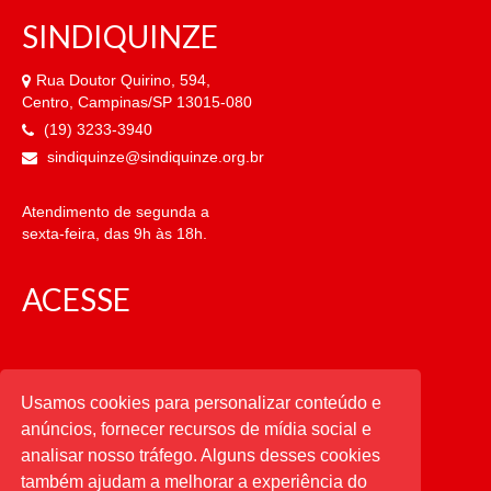
SINDIQUINZE
Rua Doutor Quirino, 594,
Centro, Campinas/SP 13015-080
(19) 3233-3940
sindiquinze@sindiquinze.org.br
Atendimento de segunda a
sexta-feira, das 9h às 18h.
ACESSE
CATEGORIAS
Usamos cookies para personalizar conteúdo e
anúncios, fornecer recursos de mídia social e
CATEGORIAS
analisar nosso tráfego. Alguns desses cookies
também ajudam a melhorar a experiência do