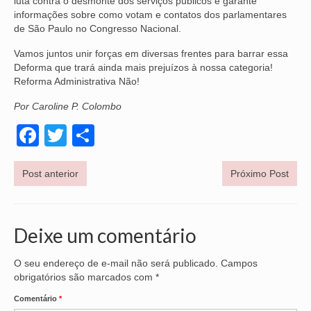
luta contra o desmonte dos serviços públicos e garante
informações sobre como votam e contatos dos parlamentares
OFICIAIS DE JUSTIÇA
de São Paulo no Congresso Nacional.
SAÚDE
Vamos juntos unir forças em diversas frentes para barrar essa
Deforma que trará ainda mais prejuízos à nossa categoria!
Reforma Administrativa Não!
SOLIDARIEDADE
Por Caroline P. Colombo
TÉCNICOS JUDICIÁRIOS
Facebook
Twitter
Share
TECNOLOGIA DA INFORMAÇÃO
Post anterior
Próximo Post
Deixe um comentário
O seu endereço de e-mail não será publicado.
Campos
obrigatórios são marcados com
*
Comentário
*