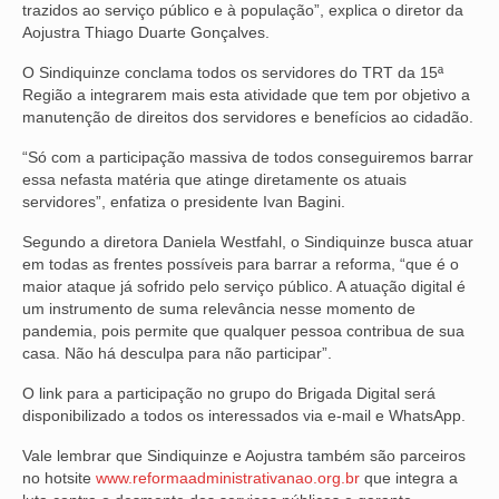
trazidos ao serviço público e à população”, explica o diretor da
Aojustra Thiago Duarte Gonçalves.
VÍDEOS
O Sindiquinze conclama todos os servidores do TRT da 15ª
CONVÊNIOS
Região a integrarem mais esta atividade que tem por objetivo a
manutenção de direitos dos servidores e benefícios ao cidadão.
SINDICALIZE-SE
“Só com a participação massiva de todos conseguiremos barrar
JURÍDICO
essa nefasta matéria que atinge diretamente os atuais
servidores”, enfatiza o presidente Ivan Bagini.
NÚCLEOS
Segundo a diretora Daniela Westfahl, o Sindiquinze busca atuar
em todas as frentes possíveis para barrar a reforma, “que é o
APOSENTADOS
maior ataque já sofrido pelo serviço público. A atuação digital é
um instrumento de suma relevância nesse momento de
AGENTES DE POLÍCIA JUDICIAL
pandemia, pois permite que qualquer pessoa contribua de sua
casa. Não há desculpa para não participar”.
ANALISTAS JUDICIÁRIOS
O link para a participação no grupo do Brigada Digital será
ACESSIBILIDADE E INCLUSÃO
disponibilizado a todos os interessados via e-mail e WhatsApp.
LGBTQIA+
Vale lembrar que Sindiquinze e Aojustra também são parceiros
no hotsite
www.reformaadministrativanao.org.br
que integra a
MULHERES