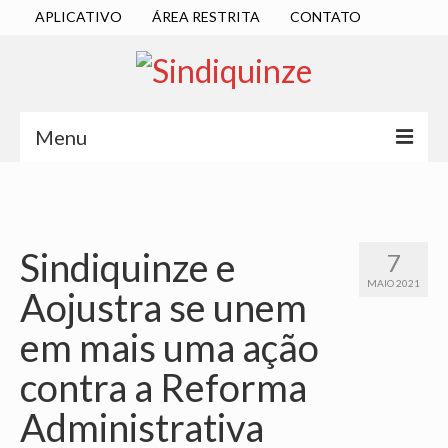
APLICATIVO
ÁREA RESTRITA
CONTATO
Menu
INÍCIO
SINDICATO
Sindiquinze e
7
DIRETORIA EXECUTIVA
MAIO 2021
Aojustra se unem
ESTATUTO
em mais uma ação
ATAS
contra a Reforma
LOCALIZAÇÃO
Administrativa
QUEM SOMOS