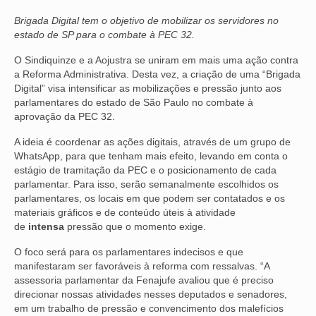
Brigada Digital tem o objetivo de mobilizar os servidores no
NOSSA HISTÓRIA
estado de SP para o combate à PEC 32.
SUBSEDES
O Sindiquinze e a Aojustra se uniram em mais uma ação contra
a Reforma Administrativa. Desta vez, a criação de uma “Brigada
ARAÇATUBA
Digital” visa intensificar as mobilizações e pressão junto aos
parlamentares do estado de São Paulo no combate à
BAURU
aprovação da PEC 32.
PRESIDENTE PRUDENTE
A ideia é coordenar as ações digitais, através de um grupo de
WhatsApp, para que tenham mais efeito, levando em conta o
RIBEIRÃO PRETO
estágio de tramitação da PEC e o posicionamento de cada
parlamentar. Para isso, serão semanalmente escolhidos os
SÃO JOSÉ DOS CAMPOS
parlamentares, os locais em que podem ser contatados e os
materiais gráficos e de conteúdo úteis à atividade
SÃO JOSÉ DO RIO PRETO
de
intensa
pressão que o momento exige.
O foco será para os parlamentares indecisos e que
SOROCABA
manifestaram ser favoráveis à reforma com ressalvas. “A
assessoria parlamentar da Fenajufe avaliou que é preciso
NOTÍCIAS
direcionar nossas atividades nesses deputados e senadores,
em um trabalho de pressão e convencimento dos malefícios
BOLETIM