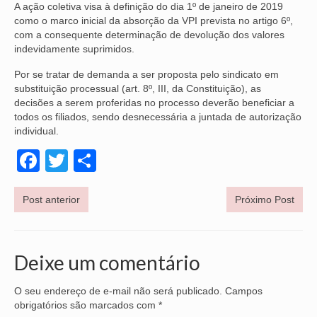
A ação coletiva visa à definição do dia 1º de janeiro de 2019
como o marco inicial da absorção da VPI prevista no artigo 6º,
VÍDEOS
com a consequente determinação de devolução dos valores
indevidamente suprimidos.
CONVÊNIOS
Por se tratar de demanda a ser proposta pelo sindicato em
SINDICALIZE-SE
substituição processual (art. 8º, III, da Constituição), as
decisões a serem proferidas no processo deverão beneficiar a
JURÍDICO
todos os filiados, sendo desnecessária a juntada de autorização
individual.
NÚCLEOS
Facebook
Twitter
Share
APOSENTADOS
AGENTES DE POLÍCIA JUDICIAL
Post anterior
Próximo Post
ANALISTAS JUDICIÁRIOS
ACESSIBILIDADE E INCLUSÃO
Deixe um comentário
LGBTQIA+
O seu endereço de e-mail não será publicado.
Campos
obrigatórios são marcados com
*
MULHERES