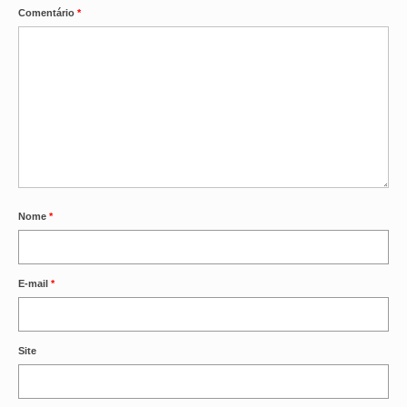
Comentário
*
OFICIAIS DE JUSTIÇA
SAÚDE
SOLIDARIEDADE
TÉCNICOS JUDICIÁRIOS
TECNOLOGIA DA INFORMAÇÃO
Nome
*
E-mail
*
Site