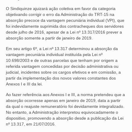
O Sindiquinze ajuizará ação coletiva em favor da categoria
NOSSA HISTÓRIA
objetivando corrigir o erro da Administração do TRT-15 na
absorção precoce da vantagem pecuniária individual (VPI), que
SUBSEDES
foi indevidamente suprimida dos contracheques dos servidores
desde julho de 2016, apesar de a Lei nº 13.317/2016 prever a
ARAÇATUBA
absorção somente a partir de janeiro de 2019.
BAURU
Em seu artigo 6º, a Lei nº 13.317 determinou a absorção da
vantagem pecuniária individual instituída pela Lei nº
PRESIDENTE PRUDENTE
10.698/2003 e de outras parcelas que tenham por origem a
referida vantagem concedidas por decisão administrativa ou
RIBEIRÃO PRETO
judicial, incidentes sobre os cargos efetivos e em comissão, a
partir da implementação dos novos valores constantes dos
SÃO JOSÉ DOS CAMPOS
Anexos I e III da lei.
SÃO JOSÉ DO RIO PRETO
Ao fazer referência aos Anexos I e III, a norma pretendeu que a
absorção ocorresse apenas em janeiro de 2019, data a partir
SOROCABA
da qual o reajuste remuneratório foi devidamente integralizado.
No entanto, a Administração interpretou equivocadamente o
NOTÍCIAS
dispositivo, promovendo a absorção desde a publicação da Lei
nº 13.317, em 21/07/2016.
BOLETIM