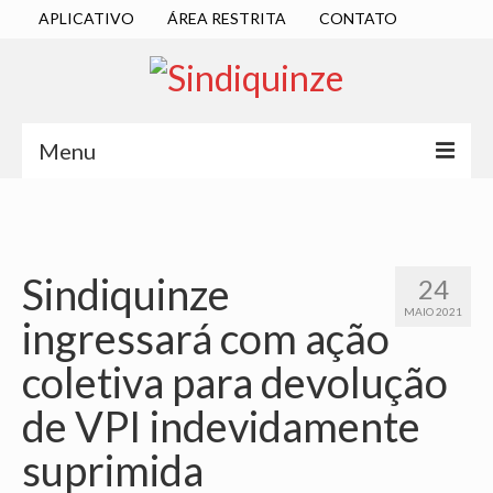
APLICATIVO
ÁREA RESTRITA
CONTATO
Menu
INÍCIO
SINDICATO
Sindiquinze
24
DIRETORIA EXECUTIVA
MAIO 2021
ingressará com ação
ESTATUTO
coletiva para devolução
ATAS
de VPI indevidamente
LOCALIZAÇÃO
suprimida
QUEM SOMOS