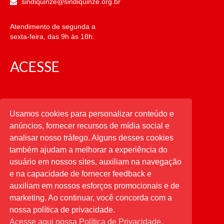
sindiquinze@sindiquinze.org.br
Atendimento de segunda a
sexta-feira, das 9h às 18h.
ACESSE
CATEGORIAS
Usamos cookies para personalizar conteúdo e
anúncios, fornecer recursos de mídia social e
CATEGORIAS
analisar nosso tráfego. Alguns desses cookies
também ajudam a melhorar a experiência do
usuário em nossos sites, auxiliam na navegação
PESQUISAR
e na capacidade de fornecer feedback e
auxiliam em nossos esforços promocionais e de
Buscar
por:
marketing. Ao continuar, você concorda com a
nossa política de privacidade.
Acesse aqui nossa Política de Privacidade.