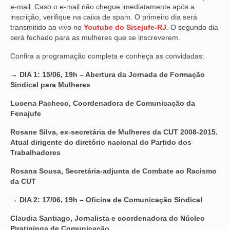
e-mail. Caso o e-mail não chegue imediatamente após a
VÍDEOS
inscrição, verifique na caixa de spam. O primeiro dia será
transmitido ao vivo no
Youtube do Sisejufe-RJ
. O segundo dia
será fechado para as mulheres que se inscreverem.
CONVÊNIOS
Confira a programação completa e conheça as convidadas:
SINDICALIZE-SE
→ DIA 1: 15/06, 19h – Abertura da Jornada de Formação
JURÍDICO
Sindical para Mulheres
NÚCLEOS
Lucena Pacheco, Coordenadora de Comunicação da
Fenajufe
APOSENTADOS
Rosane Silva, ex-secretária de Mulheres da CUT 2008-2015.
Atual dirigente do diretório nacional do Partido dos
AGENTES DE POLÍCIA JUDICIAL
Trabalhadores
ANALISTAS JUDICIÁRIOS
Rosana Sousa, Secretária-adjunta de Combate ao Racismo
da CUT
ACESSIBILIDADE E INCLUSÃO
→ DIA 2: 17/06, 19h – Oficina de Comunicação Sindical
LGBTQIA+
Claudia Santiago, Jornalista e coordenadora do Núcleo
MULHERES
Piratininga de Comunicação