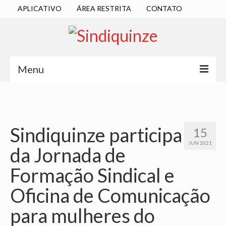
APLICATIVO
ÁREA RESTRITA
CONTATO
Menu
INÍCIO
SINDICATO
Sindiquinze participa
15
DIRETORIA EXECUTIVA
JUN 2021
da Jornada de
ESTATUTO
Formação Sindical e
ATAS
Oficina de Comunicação
LOCALIZAÇÃO
para mulheres do
QUEM SOMOS