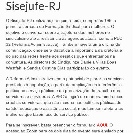
Sisejufe-RJ
NOSSA HISTÓRIA
O Sisejufe-RJ realiza hoje e quinta-feira, sempre às 19h, a
SUBSEDES
primeira Jornada de Formação Sindical para mulheres. O
objetivo é conversar sobre a trajetória das mulheres no
ARAÇATUBA
sindicalismo até a resistência às agendas atuais, como a PEC
32 (Reforma Administrativa). Também haverá uma oficina de
BAURU
comunicação, onde será discutida a importância da oratória e
do uso das redes frente aos desafios que enfrentamos na
PRESIDENTE PRUDENTE
conjuntura. As diretoras do Sindiquinze Daniela Villas Boas
Westfahl e Sandra Cristina Dias participarão do evento.
RIBEIRÃO PRETO
A Reforma Administrativa tem o potencial de piorar os serviços
SÃO JOSÉ DOS CAMPOS
prestados à população, a partir da ampliação da interferência
política no serviço público e da precarização do trabalho dos
SÃO JOSÉ DO RIO PRETO
servidores e servidoras. A PEC atingirá de maneira ainda mais
cruel as servidoras, que são maioria nas políticas públicas de
SOROCABA
saúde, educação e assistência social, mas também afetará as
mulheres que fazem uso do serviço público.
NOTÍCIAS
Para se inscrever, basta preencher o formulário
AQUI
. O
BOLETIM
acesso ao Zoom para os dois dias do evento será enviado por