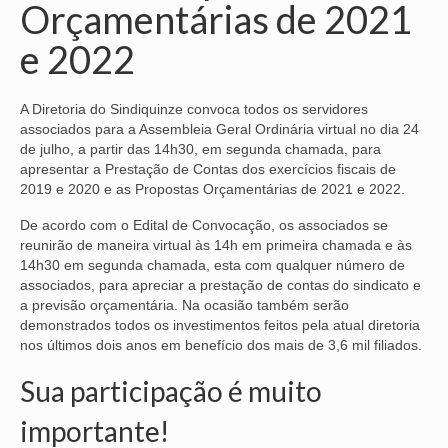
Orçamentárias de 2021
NOSSA HISTÓRIA
e 2022
SUBSEDES
A Diretoria do Sindiquinze convoca todos os servidores
ARAÇATUBA
associados para a Assembleia Geral Ordinária virtual no dia 24
de julho, a partir das 14h30, em segunda chamada, para
BAURU
apresentar a Prestação de Contas dos exercícios fiscais de
2019 e 2020 e as Propostas Orçamentárias de 2021 e 2022.
PRESIDENTE PRUDENTE
De acordo com o Edital de Convocação, os associados se
RIBEIRÃO PRETO
reunirão de maneira virtual às 14h em primeira chamada e às
14h30 em segunda chamada, esta com qualquer número de
SÃO JOSÉ DOS CAMPOS
associados, para apreciar a prestação de contas do sindicato e
a previsão orçamentária. Na ocasião também serão
SÃO JOSÉ DO RIO PRETO
demonstrados todos os investimentos feitos pela atual diretoria
nos últimos dois anos em benefício dos mais de 3,6 mil filiados.
SOROCABA
Sua participação é muito
NOTÍCIAS
importante!
BOLETIM