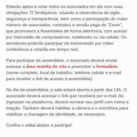
Estarão aptos a votar todos os associados em dia com suas
VÍDEOS
obrigações. O Sindiquinze, visando a observância do sigilo,
segurança e transparência, bem como a participação do maior
CONVÊNIOS
número de associados, contratou a versão paga do “Zoom”,
que promoverá a Assembleia de forma eletrônica, com acesso
SINDICALIZE-SE
por intermédio de computadores, notebooks ou via celular. Os
servidores poderão participar da transmissão por vídeo
JURÍDICO
conferência e votarão em tempo real.
NÚCLEOS
Para participar da assembleia, o associado deverá enviar
acessar a
área restrita do site
e preencher o
formulário
APOSENTADOS
(nome completo, local de trabalho, telefone celular e e-mail
para receber o link de acesso à assembleia).
AGENTES DE POLÍCIA JUDICIAL
No dia da assembleia, a sala estará aberta a partir das 14h. O
associado deverá acessar o link que receberá por e-mail. Ao
ANALISTAS JUDICIÁRIOS
ingressar na plataforma, deverá nomear seu perfil com nome e
lotação. Também deverá habilitar a câmera e o microfone para
ACESSIBILIDADE E INCLUSÃO
viabilizar a checagem da identidade, se necessário.
LGBTQIA+
Confira o edital abaixo e participe!
MULHERES