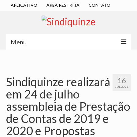
APLICATIVO
ÁREA RESTRITA
CONTATO
Menu
INÍCIO
SINDICATO
Sindiquinze realizará
16
DIRETORIA EXECUTIVA
JUL 2021
em 24 de julho
ESTATUTO
assembleia de Prestação
ATAS
de Contas de 2019 e
LOCALIZAÇÃO
2020 e Propostas
QUEM SOMOS