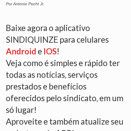
Por Antonio Pecht Jr.
OFICIAIS DE JUSTIÇA
SAÚDE
Baixe agora o aplicativo
SOLIDARIEDADE
SINDIQUINZE para celulares
TÉCNICOS JUDICIÁRIOS
Android
e
IOS
!
TECNOLOGIA DA INFORMAÇÃO
Veja como é simples e rápido ter
todas as notícias, serviços
prestados e benefícios
oferecidos pelo sindicato, em um
só lugar!
Aproveite e também atualize seu