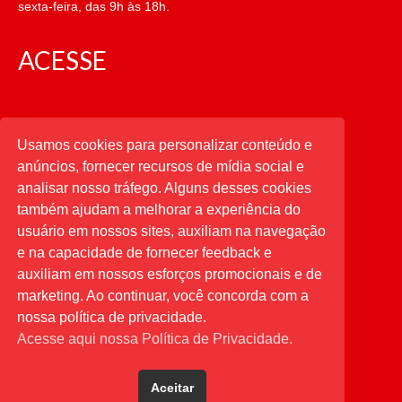
sexta-feira, das 9h às 18h.
ACESSE
CATEGORIAS
Usamos cookies para personalizar conteúdo e
anúncios, fornecer recursos de mídia social e
CATEGORIAS
analisar nosso tráfego. Alguns desses cookies
também ajudam a melhorar a experiência do
usuário em nossos sites, auxiliam na navegação
PESQUISAR
e na capacidade de fornecer feedback e
auxiliam em nossos esforços promocionais e de
Buscar
por:
marketing. Ao continuar, você concorda com a
nossa política de privacidade.
Acesse aqui nossa Política de Privacidade.
Aceitar
Desenvolvido por
Direta Sistemas
.
Designed by Freepik