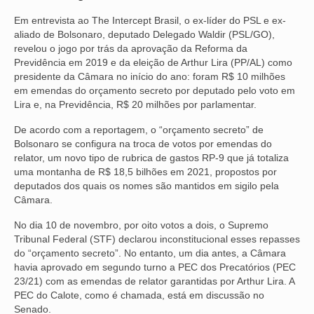
Em entrevista ao The Intercept Brasil, o ex-líder do PSL e ex-
NOSSA HISTÓRIA
aliado de Bolsonaro, deputado Delegado Waldir (PSL/GO),
revelou o jogo por trás da aprovação da Reforma da
SUBSEDES
Previdência em 2019 e da eleição de Arthur Lira (PP/AL) como
presidente da Câmara no início do ano: foram R$ 10 milhões
ARAÇATUBA
em emendas do orçamento secreto por deputado pelo voto em
Lira e, na Previdência, R$ 20 milhões por parlamentar.
BAURU
De acordo com a reportagem, o “orçamento secreto” de
PRESIDENTE PRUDENTE
Bolsonaro se configura na troca de votos por emendas do
relator, um novo tipo de rubrica de gastos RP-9 que já totaliza
RIBEIRÃO PRETO
uma montanha de R$ 18,5 bilhões em 2021, propostos por
deputados dos quais os nomes são mantidos em sigilo pela
SÃO JOSÉ DOS CAMPOS
Câmara.
SÃO JOSÉ DO RIO PRETO
No dia 10 de novembro, por oito votos a dois, o Supremo
Tribunal Federal (STF) declarou inconstitucional esses repasses
SOROCABA
do “orçamento secreto”. No entanto, um dia antes, a Câmara
havia aprovado em segundo turno a PEC dos Precatórios (PEC
NOTÍCIAS
23/21) com as emendas de relator garantidas por Arthur Lira. A
PEC do Calote, como é chamada, está em discussão no
BOLETIM
Senado.