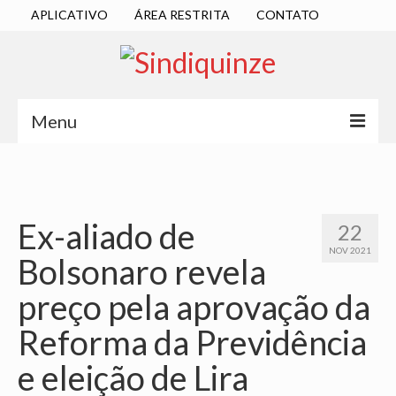
APLICATIVO
ÁREA RESTRITA
CONTATO
Menu
INÍCIO
SINDICATO
Ex-aliado de
22
DIRETORIA EXECUTIVA
NOV 2021
Bolsonaro revela
ESTATUTO
preço pela aprovação da
ATAS
Reforma da Previdência
LOCALIZAÇÃO
e eleição de Lira
QUEM SOMOS