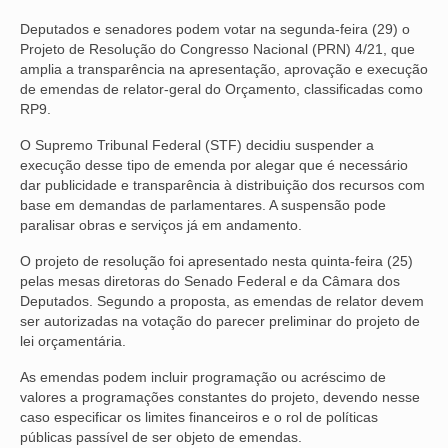
Deputados e senadores podem votar na segunda-feira (29) o
NOSSA HISTÓRIA
Projeto de Resolução do Congresso Nacional (PRN) 4/21, que
amplia a transparência na apresentação, aprovação e execução
SUBSEDES
de emendas de relator-geral do Orçamento, classificadas como
RP9.
ARAÇATUBA
O Supremo Tribunal Federal (STF) decidiu suspender a
BAURU
execução desse tipo de emenda por alegar que é necessário
dar publicidade e transparência à distribuição dos recursos com
PRESIDENTE PRUDENTE
base em demandas de parlamentares. A suspensão pode
paralisar obras e serviços já em andamento.
RIBEIRÃO PRETO
O projeto de resolução foi apresentado nesta quinta-feira (25)
SÃO JOSÉ DOS CAMPOS
pelas mesas diretoras do Senado Federal e da Câmara dos
Deputados. Segundo a proposta, as emendas de relator devem
SÃO JOSÉ DO RIO PRETO
ser autorizadas na votação do parecer preliminar do projeto de
lei orçamentária.
SOROCABA
As emendas podem incluir programação ou acréscimo de
valores a programações constantes do projeto, devendo nesse
NOTÍCIAS
caso especificar os limites financeiros e o rol de políticas
públicas passível de ser objeto de emendas.
BOLETIM