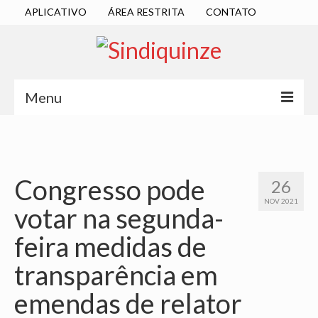
APLICATIVO
ÁREA RESTRITA
CONTATO
Menu
INÍCIO
SINDICATO
Congresso pode
26
DIRETORIA EXECUTIVA
NOV 2021
votar na segunda-
ESTATUTO
feira medidas de
ATAS
transparência em
LOCALIZAÇÃO
emendas de relator
QUEM SOMOS