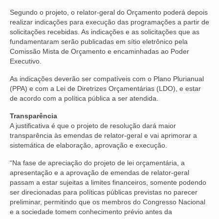
Segundo o projeto, o relator-geral do Orçamento poderá depois
VÍDEOS
realizar indicações para execução das programações a partir de
solicitações recebidas. As indicações e as solicitações que as
CONVÊNIOS
fundamentaram serão publicadas em sítio eletrônico pela
Comissão Mista de Orçamento
e encaminhadas ao Poder
SINDICALIZE-SE
Executivo.
JURÍDICO
As indicações deverão ser compatíveis com o Plano Plurianual
(
PPA
) e com a Lei de Diretrizes Orçamentárias (
LDO
), e estar
NÚCLEOS
de acordo com a política pública a ser atendida.
Transparência
APOSENTADOS
A justificativa é que o projeto de resolução dará maior
transparência às emendas de relator-geral e vai aprimorar a
AGENTES DE POLÍCIA JUDICIAL
sistemática de elaboração, aprovação e execução.
ANALISTAS JUDICIÁRIOS
“Na fase de apreciação do projeto de lei orçamentária, a
apresentação e a aprovação de emendas de relator-geral
ACESSIBILIDADE E INCLUSÃO
passam a estar sujeitas a limites financeiros, somente podendo
ser direcionadas para políticas públicas previstas no parecer
LGBTQIA+
preliminar, permitindo que os membros do Congresso Nacional
e a sociedade tomem conhecimento prévio antes da
MULHERES