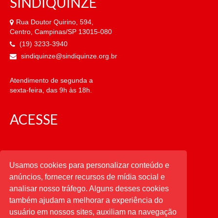
SINDIQUINZE
Rua Doutor Quirino, 594,
Centro, Campinas/SP 13015-080
(19) 3233-3940
sindiquinze@sindiquinze.org.br
Atendimento de segunda a
sexta-feira, das 9h às 18h.
ACESSE
CATEGORIAS
Usamos cookies para personalizar conteúdo e
anúncios, fornecer recursos de mídia social e
CATEGORIAS
analisar nosso tráfego. Alguns desses cookies
também ajudam a melhorar a experiência do
usuário em nossos sites, auxiliam na navegação
PESQUISAR