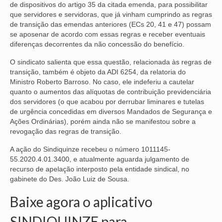
de dispositivos do artigo 35 da citada emenda, para possibilitar
que servidores e servidoras, que já vinham cumprindo as regras
NOSSA HISTÓRIA
de transição das emendas anteriores (ECs 20, 41 e 47) possam
se aposenar de acordo com essas regras e receber eventuais
SUBSEDES
diferenças decorrentes da não concessão do benefício.
ARAÇATUBA
O sindicato salienta que essa questão, relacionada às regras de
transição, também é objeto da ADI 6254, da relatoria do
BAURU
Ministro Roberto Barroso. No caso, ele indeferiu a cautelar
quanto o aumentos das alíquotas de contribuição previdenciária
PRESIDENTE PRUDENTE
dos servidores (o que acabou por derrubar liminares e tutelas
de urgência concedidas em diversos Mandados de Segurança e
RIBEIRÃO PRETO
Ações Ordinárias), porém ainda não se manifestou sobre a
revogação das regras de transição.
SÃO JOSÉ DOS CAMPOS
A ação do Sindiquinze recebeu o número 1011145-
SÃO JOSÉ DO RIO PRETO
55.2020.4.01.3400, e atualmente aguarda julgamento de
recurso de apelação interposto pela entidade sindical, no
SOROCABA
gabinete do Des. João Luiz de Sousa.
Baixe agora o aplicativo
NOTÍCIAS
SINDIQUINZE para
BOLETIM