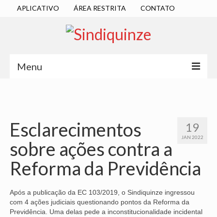
APLICATIVO
ÁREA RESTRITA
CONTATO
Menu
INÍCIO
SINDICATO
Esclarecimentos
19
DIRETORIA EXECUTIVA
JAN 2022
sobre ações contra a
ESTATUTO
Reforma da Previdência
ATAS
LOCALIZAÇÃO
Após a publicação da EC 103/2019, o Sindiquinze ingressou
com 4 ações judiciais questionando pontos da Reforma da
QUEM SOMOS
Previdência. Uma delas pede a inconstitucionalidade incidental