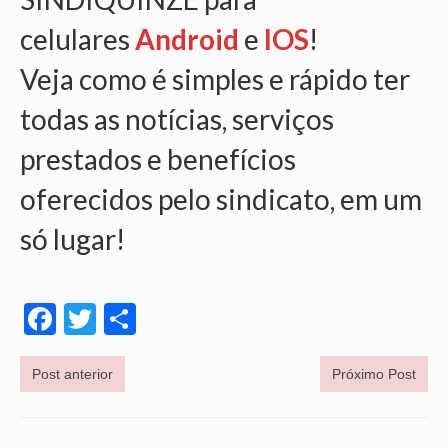
celulares
Android
e
IOS
!
VÍDEOS
Veja como é simples e rápido ter
CONVÊNIOS
todas as notícias, serviços
SINDICALIZE-SE
prestados e benefícios
JURÍDICO
oferecidos pelo sindicato, em um
NÚCLEOS
só lugar!
APOSENTADOS
AGENTES DE POLÍCIA JUDICIAL
Facebook
Twitter
Share
ANALISTAS JUDICIÁRIOS
ACESSIBILIDADE E INCLUSÃO
Post anterior
Próximo Post
LGBTQIA+
MULHERES