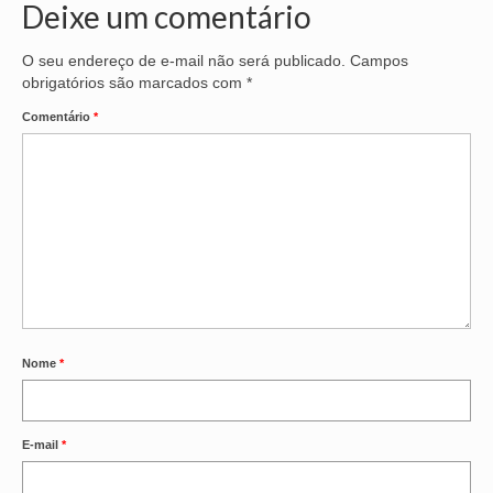
Deixe um comentário
OFICIAIS DE JUSTIÇA
O seu endereço de e-mail não será publicado.
Campos
obrigatórios são marcados com
*
SAÚDE
Comentário
*
SOLIDARIEDADE
TÉCNICOS JUDICIÁRIOS
TECNOLOGIA DA INFORMAÇÃO
Nome
*
E-mail
*