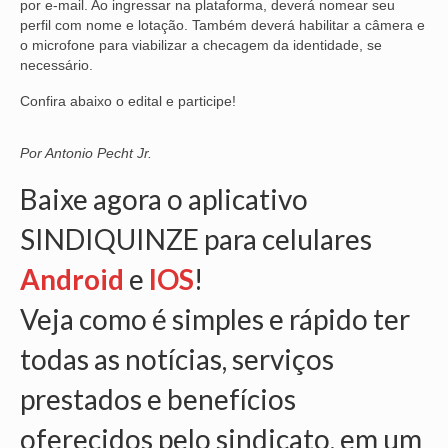
por e-mail. Ao ingressar na plataforma, deverá nomear seu
perfil com nome e lotação. Também deverá habilitar a câmera e
OFICIAIS DE JUSTIÇA
o microfone para viabilizar a checagem da identidade, se
necessário.
SAÚDE
Confira abaixo o edital e participe!
SOLIDARIEDADE
Por Antonio Pecht Jr.
TÉCNICOS JUDICIÁRIOS
Baixe agora o aplicativo
TECNOLOGIA DA INFORMAÇÃO
SINDIQUINZE para celulares
Android
e
IOS
!
Veja como é simples e rápido ter
todas as notícias, serviços
prestados e benefícios
oferecidos pelo sindicato, em um