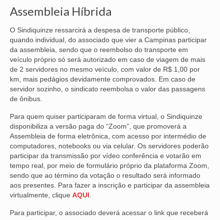
Assembleia Híbrida
VÍDEOS
O Sindiquinze ressarcirá a despesa de transporte público,
CONVÊNIOS
quando individual, do associado que vier a Campinas participar
da assembleia, sendo que o reembolso do transporte em
SINDICALIZE-SE
veículo próprio só será autorizado em caso de viagem de mais
de 2 servidores no mesmo veículo, com valor de R$ 1,00 por
JURÍDICO
km, mais pedágios devidamente comprovados. Em caso de
servidor sozinho, o sindicato reembolsa o valor das passagens
NÚCLEOS
de ônibus.
APOSENTADOS
Para quem quiser participaram de forma virtual, o Sindiquinze
disponibiliza a versão paga do “Zoom”, que promoverá a
Assembleia de forma eletrônica, com acesso por intermédio de
AGENTES DE POLÍCIA JUDICIAL
computadores, notebooks ou via celular. Os servidores poderão
participar da transmissão por vídeo conferência e votarão em
ANALISTAS JUDICIÁRIOS
tempo real, por meio de formulário próprio da plataforma Zoom,
sendo que ao término da votação o resultado será informado
ACESSIBILIDADE E INCLUSÃO
aos presentes. Para fazer a inscrição e participar da assembleia
virtualmente, clique
AQUI
.
LGBTQIA+
Para participar, o associado deverá acessar o link que receberá
MULHERES