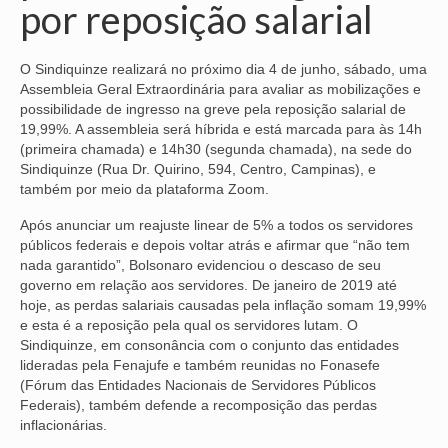
por reposição salarial
NOSSA HISTÓRIA
O Sindiquinze realizará no próximo dia 4 de junho, sábado, uma
SUBSEDES
Assembleia Geral Extraordinária para avaliar as mobilizações e
possibilidade de ingresso na greve pela reposição salarial de
ARAÇATUBA
19,99%. A assembleia será híbrida e está marcada para às 14h
(primeira chamada) e 14h30 (segunda chamada), na sede do
BAURU
Sindiquinze (Rua Dr. Quirino, 594, Centro, Campinas), e
também por meio da plataforma Zoom.
PRESIDENTE PRUDENTE
Após anunciar um reajuste linear de 5% a todos os servidores
RIBEIRÃO PRETO
públicos federais e depois voltar atrás e afirmar que “não tem
nada garantido”, Bolsonaro evidenciou o descaso de seu
SÃO JOSÉ DOS CAMPOS
governo em relação aos servidores. De janeiro de 2019 até
hoje, as perdas salariais causadas pela inflação somam 19,99%
SÃO JOSÉ DO RIO PRETO
e esta é a reposição pela qual os servidores lutam. O
Sindiquinze, em consonância com o conjunto das entidades
SOROCABA
lideradas pela Fenajufe e também reunidas no Fonasefe
(Fórum das Entidades Nacionais de Servidores Públicos
NOTÍCIAS
Federais), também defende a recomposição das perdas
inflacionárias.
BOLETIM