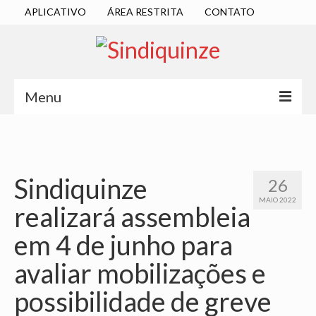
APLICATIVO
ÁREA RESTRITA
CONTATO
Menu
INÍCIO
SINDICATO
Sindiquinze
26
DIRETORIA EXECUTIVA
MAIO 2022
realizará assembleia
ESTATUTO
em 4 de junho para
ATAS
avaliar mobilizações e
LOCALIZAÇÃO
possibilidade de greve
QUEM SOMOS