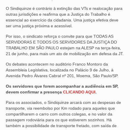
O Sindiquinze é contrário à extinção das VTs e realocação para
VÍDEOS
outras jurisdições e reafirma que a Justiça do Trabalho é
essencial ao exercício da cidadania. Uma justiça efetiva deve
CONVÊNIOS
ser uma justiça próxima e acessível.
SINDICALIZE-SE
Por isso, o sindicato reforça o convite para que TODAS AS
SERVIDORAS E TODOS OS SERVIDORES DA JUSTIÇA DO
JURÍDICO
TRABALHO EM SÃO PAULO estejam na ALESP na terça-feira,
21 de junho, para mais um ato de mobilização em defesa da JT.
NÚCLEOS
Os debates acontecem no auditório Franco Montoro da
APOSENTADOS
Assembleia Legislativa, localizada no Palácio 9 de Julho, à
Avenida Pedro Álvares Cabral nº 201, Moema, São Paulo/SP.
AGENTES DE POLÍCIA JUDICIAL
Os servidores que forem acompanhar a audiência em SP,
devem confirmar a presença
CLICANDO AQUI
.
ANALISTAS JUDICIÁRIOS
Para os associados, o Sindiquinze arcará com as despesas de
ACESSIBILIDADE E INCLUSÃO
transporte, via reembolso por Km rodado para aqueles que
compartilharem o carro com outros colegas, e no valor da
LGBTQIA+
passagem rodoviária para os que estiverem sozinhos. Há
também a possibilidade de transporte fretado, com saída de
MULHERES