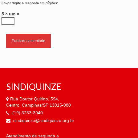
Favor digite a resposta em dígitos:
5 × um =
SINDIQUINZE
Rua Doutor Quirino, 594,
Centro, Campinas/SP 13015-080
(19) 3233-3940
sindiquinze@sindiquinze.org.br
Atendimento de segunda a