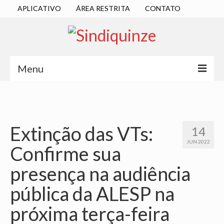
APLICATIVO
ÁREA RESTRITA
CONTATO
Menu
INÍCIO
SINDICATO
Extinção das VTs:
14
DIRETORIA EXECUTIVA
JUN 2022
Confirme sua
ESTATUTO
presença na audiência
ATAS
pública da ALESP na
LOCALIZAÇÃO
próxima terça-feira
QUEM SOMOS