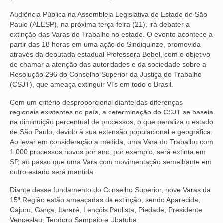
Audiência Pública na Assembleia Legislativa do Estado de São
NOSSA HISTÓRIA
Paulo (ALESP), na próxima terça-feira (21), irá debater a
extinção das Varas do Trabalho no estado. O evento acontece a
SUBSEDES
partir das 18 horas em uma ação do Sindiquinze, promovida
através da deputada estadual Professora Bebel, com o objetivo
ARAÇATUBA
de chamar a atenção das autoridades e da sociedade sobre a
Resolução 296 do Conselho Superior da Justiça do Trabalho
BAURU
(CSJT), que ameaça extinguir VTs em todo o Brasil.
PRESIDENTE PRUDENTE
Com um critério desproporcional diante das diferenças
regionais existentes no país, a determinação do CSJT se baseia
RIBEIRÃO PRETO
na diminuição percentual de processos, o que penaliza o estado
de São Paulo, devido à sua extensão populacional e geográfica.
SÃO JOSÉ DOS CAMPOS
Ao levar em consideração a medida, uma Vara do Trabalho com
1.000 processos novos por ano, por exemplo, será extinta em
SÃO JOSÉ DO RIO PRETO
SP, ao passo que uma Vara com movimentação semelhante em
outro estado será mantida.
SOROCABA
Diante desse fundamento do Conselho Superior, nove Varas da
NOTÍCIAS
15ª Região estão ameaçadas de extinção, sendo Aparecida,
Cajuru, Garça, Itararé, Lençóis Paulista, Piedade, Presidente
BOLETIM
Venceslau, Teodoro Sampaio e Ubatuba.