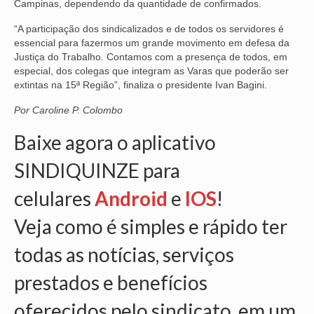
Campinas, dependendo da quantidade de confirmados.
OFICIAIS DE JUSTIÇA
“A participação dos sindicalizados e de todos os servidores é
essencial para fazermos um grande movimento em defesa da
SAÚDE
Justiça do Trabalho. Contamos com a presença de todos, em
especial, dos colegas que integram as Varas que poderão ser
SOLIDARIEDADE
extintas na 15ª Região”, finaliza o presidente Ivan Bagini.
Por Caroline P. Colombo
TÉCNICOS JUDICIÁRIOS
Baixe agora o aplicativo
TECNOLOGIA DA INFORMAÇÃO
SINDIQUINZE para
celulares
Android
e
IOS
!
Veja como é simples e rápido ter
todas as notícias, serviços
prestados e benefícios
oferecidos pelo sindicato, em um