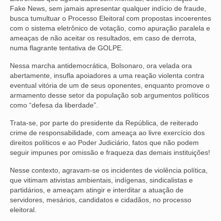
Fake News, sem jamais apresentar qualquer indício de fraude,
VÍDEOS
busca tumultuar o Processo Eleitoral com propostas incoerentes
com o sistema eletrônico de votação, como apuração paralela e
CONVÊNIOS
ameaças de não aceitar os resultados, em caso de derrota,
numa flagrante tentativa de GOLPE.
SINDICALIZE-SE
Nessa marcha antidemocrática, Bolsonaro, ora velada ora
abertamente, insufla apoiadores a uma reação violenta contra
JURÍDICO
eventual vitória de um de seus oponentes, enquanto promove o
armamento desse setor da população sob argumentos políticos
NÚCLEOS
como “defesa da liberdade”.
APOSENTADOS
Trata-se, por parte do presidente da República, de reiterado
crime de responsabilidade, com ameaça ao livre exercício dos
AGENTES DE POLÍCIA JUDICIAL
direitos políticos e ao Poder Judiciário, fatos que não podem
seguir impunes por omissão e fraqueza das demais instituições!
ANALISTAS JUDICIÁRIOS
Nesse contexto, agravam-se os incidentes de violência política,
ACESSIBILIDADE E INCLUSÃO
que vitimam ativistas ambientais, indígenas, sindicalistas e
partidários, e ameaçam atingir e interditar a atuação de
LGBTQIA+
servidores, mesários, candidatos e cidadãos, no processo
eleitoral.
MULHERES