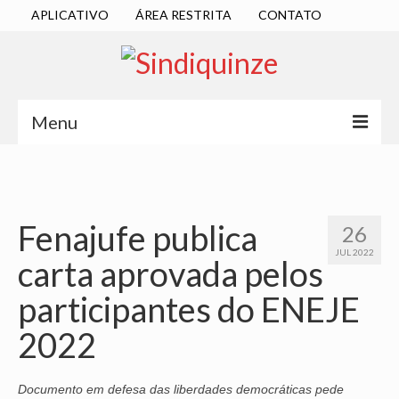
APLICATIVO
ÁREA RESTRITA
CONTATO
Menu
INÍCIO
SINDICATO
Fenajufe publica
26
DIRETORIA EXECUTIVA
JUL 2022
carta aprovada pelos
ESTATUTO
participantes do ENEJE
ATAS
2022
LOCALIZAÇÃO
QUEM SOMOS
Documento em defesa das liberdades democráticas pede