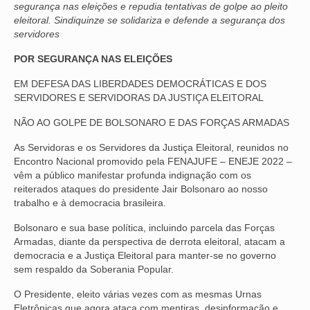
segurança nas eleições e repudia tentativas de golpe ao pleito
eleitoral. Sindiquinze se solidariza e defende a segurança dos
NOSSA HISTÓRIA
servidores
SUBSEDES
POR SEGURANÇA NAS ELEIÇÕES
ARAÇATUBA
EM DEFESA DAS LIBERDADES DEMOCRÁTICAS E DOS
SERVIDORES E SERVIDORAS DA JUSTIÇA ELEITORAL
BAURU
NÃO AO GOLPE DE BOLSONARO E DAS FORÇAS ARMADAS
PRESIDENTE PRUDENTE
As Servidoras e os Servidores da Justiça Eleitoral, reunidos no
Encontro Nacional promovido pela FENAJUFE – ENEJE 2022 –
RIBEIRÃO PRETO
vêm a público manifestar profunda indignação com os
reiterados ataques do presidente Jair Bolsonaro ao nosso
SÃO JOSÉ DOS CAMPOS
trabalho e à democracia brasileira.
SÃO JOSÉ DO RIO PRETO
Bolsonaro e sua base política, incluindo parcela das Forças
Armadas, diante da perspectiva de derrota eleitoral, atacam a
SOROCABA
democracia e a Justiça Eleitoral para manter-se no governo
sem respaldo da Soberania Popular.
NOTÍCIAS
O Presidente, eleito várias vezes com as mesmas Urnas
BOLETIM
Eletrônicas que agora ataca com mentiras, desinformação e