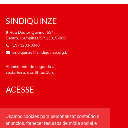
SINDIQUINZE
Rua Doutor Quirino, 594,
Centro, Campinas/SP 13015-080
(19) 3233-3940
sindiquinze@sindiquinze.org.br
Atendimento de segunda a
sexta-feira, das 9h às 18h.
ACESSE
CATEGORIAS
Usamos cookies para personalizar conteúdo e
anúncios, fornecer recursos de mídia social e
CATEGORIAS