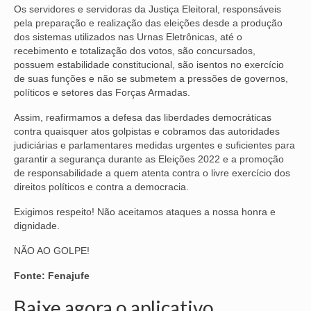
Os servidores e servidoras da Justiça Eleitoral, responsáveis
pela preparação e realização das eleições desde a produção
OFICIAIS DE JUSTIÇA
dos sistemas utilizados nas Urnas Eletrônicas, até o
recebimento e totalização dos votos, são concursados,
SAÚDE
possuem estabilidade constitucional, são isentos no exercício
de suas funções e não se submetem a pressões de governos,
SOLIDARIEDADE
políticos e setores das Forças Armadas.
TÉCNICOS JUDICIÁRIOS
Assim, reafirmamos a defesa das liberdades democráticas
contra quaisquer atos golpistas e cobramos das autoridades
TECNOLOGIA DA INFORMAÇÃO
judiciárias e parlamentares medidas urgentes e suficientes para
garantir a segurança durante as Eleições 2022 e a promoção
de responsabilidade a quem atenta contra o livre exercício dos
direitos políticos e contra a democracia.
Exigimos respeito! Não aceitamos ataques a nossa honra e
dignidade.
NÃO AO GOLPE!
Fonte: Fenajufe
Baixe agora o aplicativo