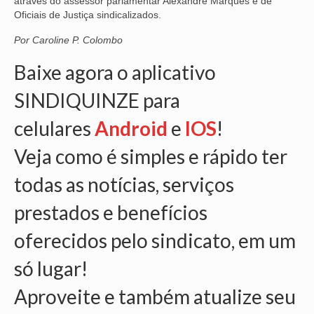
através do assessor parlamentar Alexandre Marques e de
Oficiais de Justiça sindicalizados.
OFICIAIS DE JUSTIÇA
Por Caroline P. Colombo
SAÚDE
Baixe agora o aplicativo
SOLIDARIEDADE
SINDIQUINZE para
TÉCNICOS JUDICIÁRIOS
celulares
Android
e
IOS
!
TECNOLOGIA DA INFORMAÇÃO
Veja como é simples e rápido ter
todas as notícias, serviços
prestados e benefícios
oferecidos pelo sindicato, em um
só lugar!
Aproveite e também atualize seu