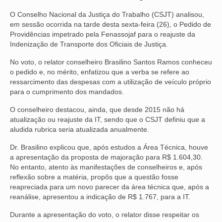
O Conselho Nacional da Justiça do Trabalho (CSJT) analisou,
NOSSA HISTÓRIA
em sessão ocorrida na tarde desta sexta-feira (26), o Pedido de
Providências impetrado pela Fenassojaf para o reajuste da
SUBSEDES
Indenização de Transporte dos Oficiais de Justiça.
ARAÇATUBA
No voto, o relator conselheiro Brasilino Santos Ramos conheceu
o pedido e, no mérito, enfatizou que a verba se refere ao
BAURU
ressarcimento das despesas com a utilização de veículo próprio
para o cumprimento dos mandados.
PRESIDENTE PRUDENTE
O conselheiro destacou, ainda, que desde 2015 não há
RIBEIRÃO PRETO
atualização ou reajuste da IT, sendo que o CSJT definiu que a
aludida rubrica seria atualizada anualmente.
SÃO JOSÉ DOS CAMPOS
Dr. Brasilino explicou que, após estudos a Área Técnica, houve
SÃO JOSÉ DO RIO PRETO
a apresentação da proposta de majoração para R$ 1.604,30.
No entanto, atento às manifestações de conselheiros e, após
reflexão sobre a matéria, propôs que a questão fosse
SOROCABA
reapreciada para um novo parecer da área técnica que, após a
reanálise, apresentou a indicação de R$ 1.767, para a IT.
NOTÍCIAS
Durante a apresentação do voto, o relator disse respeitar os
BOLETIM