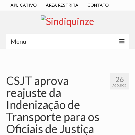
APLICATIVO
ÁREA RESTRITA
CONTATO
Menu
INÍCIO
SINDICATO
CSJT aprova
26
DIRETORIA EXECUTIVA
AGO 2022
reajuste da
ESTATUTO
Indenização de
ATAS
Transporte para os
LOCALIZAÇÃO
Oficiais de Justiça
QUEM SOMOS