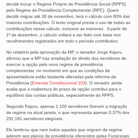
decide trocar o Regime Próprio de Previdência Social (RPPS)
VÍDEOS
pelo Regime de Previdência Complementar (RPC). Quem
decidir migrar até 30 de novembro, terá o cálculo com 80% das
maiores contribuições. O texto original previa o uso de todas as
CONVÊNIOS
contribuições nesse cálculo, inclusive as menores. A partir de
1º de dezembro, o cálculo voltará a ser feito com base nos
SINDICALIZE-SE
recolhimentos registrados em todo o período contributivo.
JURÍDICO
No relatório pela aprovação da MP, o senador Jorge Kajuru
afirmou que a MP traz ampliação do direito dos servidores de
NÚCLEOS
exercer a opção pelo novo regime de previdência
complementar, no momento em que as condições de
APOSENTADOS
aposentadoria estão bastante alteradas pela reforma da
Previdência (
Emenda Constitucional 103
). O senador ainda
AGENTES DE POLÍCIA JUDICIAL
avalia que a reabertura do prazo de opção contribui para o
equilíbrio das contas públicas, especialmente do RPPS.
ANALISTAS JUDICIÁRIOS
Segundo Kajuru, apenas 1.100 servidores fizeram a migração
ACESSIBILIDADE E INCLUSÃO
de regime na atual janela, o que representa apenas 0,37% dos
292.181 servidores elegíveis.
LGBTQIA+
Ele lembrou que nem todos aqueles que migram de regime
aderem aos planos de previdência oferecidos pelas Funpresps.
MULHERES