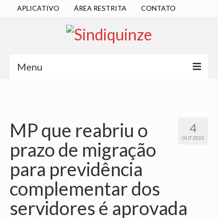
APLICATIVO
ÁREA RESTRITA
CONTATO
Menu
INÍCIO
SINDICATO
MP que reabriu o
4
DIRETORIA EXECUTIVA
OUT 2022
prazo de migração
ESTATUTO
para previdência
ATAS
complementar dos
LOCALIZAÇÃO
servidores é aprovada
QUEM SOMOS