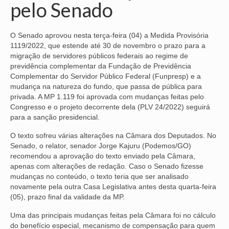
pelo Senado
NOSSA HISTÓRIA
O Senado aprovou nesta terça-feira (04) a Medida Provisória
SUBSEDES
1119/2022, que estende até 30 de novembro o prazo para a
migração de servidores públicos federais ao regime de
ARAÇATUBA
previdência complementar da Fundação de Previdência
Complementar do Servidor Público Federal (Funpresp) e a
BAURU
mudança na natureza do fundo, que passa de pública para
privada. A MP 1.119 foi aprovada com mudanças feitas pelo
PRESIDENTE PRUDENTE
Congresso e o projeto decorrente dela (PLV 24/2022) seguirá
para a sanção presidencial.
RIBEIRÃO PRETO
O texto sofreu várias alterações na Câmara dos Deputados. No
SÃO JOSÉ DOS CAMPOS
Senado, o relator, senador Jorge Kajuru (Podemos/GO)
recomendou a aprovação do texto enviado pela Câmara,
SÃO JOSÉ DO RIO PRETO
apenas com alterações de redação. Caso o Senado fizesse
mudanças no conteúdo, o texto teria que ser analisado
SOROCABA
novamente pela outra Casa Legislativa antes desta quarta-feira
(05), prazo final da validade da MP.
NOTÍCIAS
Uma das principais mudanças feitas pela Câmara foi no cálculo
BOLETIM
do benefício especial, mecanismo de compensação para quem