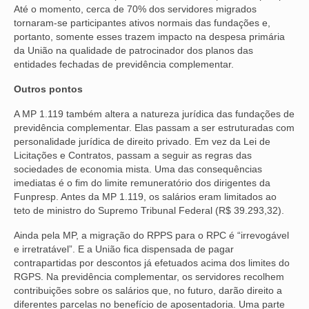
Até o momento, cerca de 70% dos servidores migrados
tornaram-se participantes ativos normais das fundações e,
OFICIAIS DE JUSTIÇA
portanto, somente esses trazem impacto na despesa primária
da União na qualidade de patrocinador dos planos das
SAÚDE
entidades fechadas de previdência complementar.
SOLIDARIEDADE
Outros pontos
TÉCNICOS JUDICIÁRIOS
A MP 1.119 também altera a natureza jurídica das fundações de
previdência complementar. Elas passam a ser estruturadas com
TECNOLOGIA DA INFORMAÇÃO
personalidade jurídica de direito privado. Em vez da Lei de
Licitações e Contratos, passam a seguir as regras das
sociedades de economia mista. Uma das consequências
imediatas é o fim do limite remuneratório dos dirigentes da
Funpresp. Antes da MP 1.119, os salários eram limitados ao
teto de ministro do Supremo Tribunal Federal (R$ 39.293,32).
Ainda pela MP, a migração do RPPS para o RPC é “irrevogável
e irretratável”. E a União fica dispensada de pagar
contrapartidas por descontos já efetuados acima dos limites do
RGPS. Na previdência complementar, os servidores recolhem
contribuições sobre os salários que, no futuro, darão direito a
diferentes parcelas no benefício de aposentadoria. Uma parte