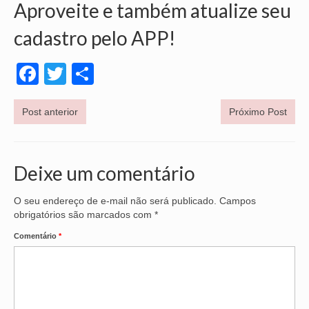
Aproveite e também atualize seu
OFICIAIS DE JUSTIÇA
cadastro pelo APP!
SAÚDE
Facebook
Twitter
Share
SOLIDARIEDADE
TÉCNICOS JUDICIÁRIOS
Post anterior
Próximo Post
TECNOLOGIA DA INFORMAÇÃO
Deixe um comentário
O seu endereço de e-mail não será publicado.
Campos
obrigatórios são marcados com
*
Comentário
*