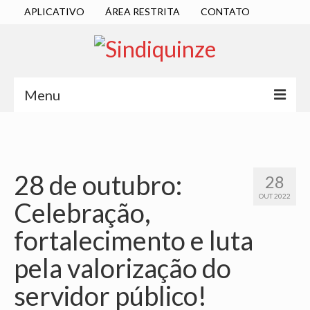
APLICATIVO
ÁREA RESTRITA
CONTATO
Menu
INÍCIO
SINDICATO
28 de outubro:
28
DIRETORIA EXECUTIVA
OUT 2022
Celebração,
ESTATUTO
fortalecimento e luta
ATAS
pela valorização do
LOCALIZAÇÃO
servidor público!
QUEM SOMOS