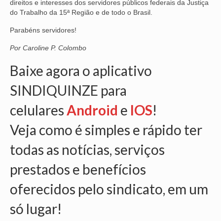
direitos e interesses dos servidores públicos federais da Justiça
do Trabalho da 15ª Região e de todo o Brasil.
VÍDEOS
Parabéns servidores!
CONVÊNIOS
Por Caroline P. Colombo
SINDICALIZE-SE
Baixe agora o aplicativo
JURÍDICO
SINDIQUINZE para
NÚCLEOS
celulares
Android
e
IOS
!
APOSENTADOS
Veja como é simples e rápido ter
AGENTES DE POLÍCIA JUDICIAL
todas as notícias, serviços
ANALISTAS JUDICIÁRIOS
prestados e benefícios
ACESSIBILIDADE E INCLUSÃO
oferecidos pelo sindicato, em um
LGBTQIA+
só lugar!
MULHERES