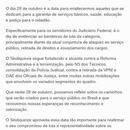
O dia 28 de outubro é a data para enaltecermos aqueles que se
NOSSA HISTÓRIA
dedicam para a garantia de serviços básicos, saúde, educação
e justiça para o cidadão.
SUBSEDES
Especificamente para os servidores do Judiciário Federal, é o
ARAÇATUBA
dia de evidenciar as bandeiras de luta da categoria,
principalmente diante da atual conjuntura de ataques ao serviço
BAURU
público, retirada de direitos e esvaziamento dos cargos.
PRESIDENTE PRUDENTE
O Sindiquinze segue fortalecido e atuante contra a Reforma
Administrativa e a terceirização, pelo NS dos Técnicos,
RIBEIRÃO PRETO
consolidação da Polícia Judicial, contra a retirada da VPNI e
GAE dos Oficiais de Justiça, entre muitas outras mobilizações
SÃO JOSÉ DOS CAMPOS
que envolvem os variados segmentos do quadro.
SÃO JOSÉ DO RIO PRETO
Que neste 28 de outubro, possamos refletir sobre os caminhos
que serão criados para o serviço público no Brasil e que
renovemos nossas esperanças de reconhecimento e
SOROCABA
valorização.
NOTÍCIAS
O Sindiquinze aproveita essa data tão importante para reafirmar
o seu compromisso de luta e representatividade sobre os
BOLETIM