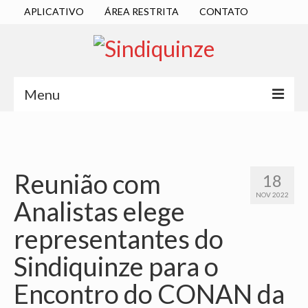
APLICATIVO
ÁREA RESTRITA
CONTATO
Menu
INÍCIO
SINDICATO
Reunião com
18
DIRETORIA EXECUTIVA
NOV 2022
Analistas elege
ESTATUTO
representantes do
ATAS
Sindiquinze para o
LOCALIZAÇÃO
Encontro do CONAN da
QUEM SOMOS