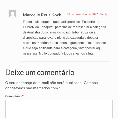
OFICIAIS DE JUSTIÇA
Marcello Reus Koch
30 de novembro de 2022
|
Reply
SAÚDE
É com muito orgulho que participarei do “Encontro do
CONAN da Fenajufe”, para fins de representar a categoria
SOLIDARIEDADE
de Analistas Judiciários do nosso Tribunal. Estou à
disposição para levar o pleito da categoria e debater
TÉCNICOS JUDICIÁRIOS
assim na Plenária. Caso tenha algum pedido interessante
e que seja edificante para a categoria, favor postar aqui
TECNOLOGIA DA INFORMAÇÃO
nesse site. Muito obrigado a todos e vamos à luta!
Deixe um comentário
O seu endereço de e-mail não será publicado.
Campos
obrigatórios são marcados com
*
Comentário
*