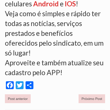
celulares
Android
e
IOS
!
VÍDEOS
Veja como é simples e rápido ter
CONVÊNIOS
todas as notícias, serviços
SINDICALIZE-SE
prestados e benefícios
JURÍDICO
oferecidos pelo sindicato, em um
NÚCLEOS
só lugar!
APOSENTADOS
Aproveite e também atualize seu
AGENTES DE POLÍCIA JUDICIAL
cadastro pelo APP!
ANALISTAS JUDICIÁRIOS
Facebook
Twitter
Share
ACESSIBILIDADE E INCLUSÃO
LGBTQIA+
Post anterior
Próximo Post
MULHERES