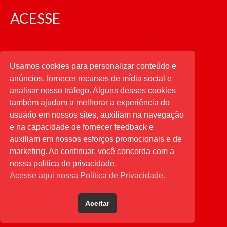
ACESSE
CATEGORIAS
Usamos cookies para personalizar conteúdo e
anúncios, fornecer recursos de mídia social e
CATEGORIAS
analisar nosso tráfego. Alguns desses cookies
também ajudam a melhorar a experiência do
usuário em nossos sites, auxiliam na navegação
PESQUISAR
e na capacidade de fornecer feedback e
auxiliam em nossos esforços promocionais e de
Buscar
por:
marketing. Ao continuar, você concorda com a
nossa política de privacidade.
Acesse aqui nossa Política de Privacidade.
Aceitar
Desenvolvido por
Direta Sistemas
.
Designed by Freepik