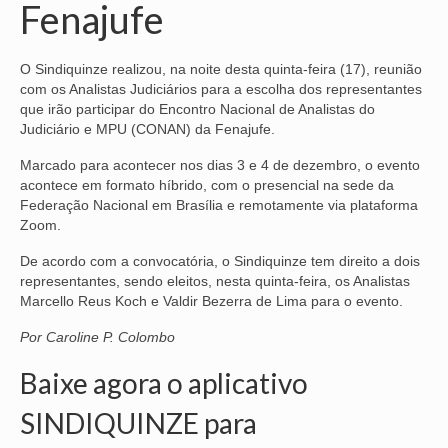
Fenajufe
NOSSA HISTÓRIA
O Sindiquinze realizou, na noite desta quinta-feira (17), reunião
SUBSEDES
com os Analistas Judiciários para a escolha dos representantes
que irão participar do Encontro Nacional de Analistas do
ARAÇATUBA
Judiciário e MPU (CONAN) da Fenajufe.
BAURU
Marcado para acontecer nos dias 3 e 4 de dezembro, o evento
acontece em formato híbrido, com o presencial na sede da
PRESIDENTE PRUDENTE
Federação Nacional em Brasília e remotamente via plataforma
Zoom.
RIBEIRÃO PRETO
De acordo com a convocatória, o Sindiquinze tem direito a dois
SÃO JOSÉ DOS CAMPOS
representantes, sendo eleitos, nesta quinta-feira, os Analistas
Marcello Reus Koch e Valdir Bezerra de Lima para o evento.
SÃO JOSÉ DO RIO PRETO
Por Caroline P. Colombo
SOROCABA
Baixe agora o aplicativo
NOTÍCIAS
SINDIQUINZE para
BOLETIM