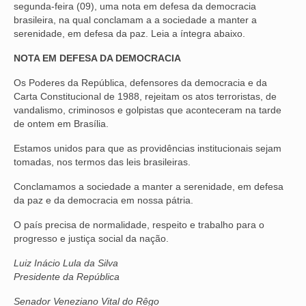
segunda-feira (09), uma nota em defesa da democracia
brasileira, na qual conclamam a a sociedade a manter a
NOSSA HISTÓRIA
serenidade, em defesa da paz. Leia a íntegra abaixo.
SUBSEDES
NOTA EM DEFESA DA DEMOCRACIA
ARAÇATUBA
Os Poderes da República, defensores da democracia e da
Carta Constitucional de 1988, rejeitam os atos terroristas, de
BAURU
vandalismo, criminosos e golpistas que aconteceram na tarde
de ontem em Brasília.
PRESIDENTE PRUDENTE
Estamos unidos para que as providências institucionais sejam
RIBEIRÃO PRETO
tomadas, nos termos das leis brasileiras.
Conclamamos a sociedade a manter a serenidade, em defesa
SÃO JOSÉ DOS CAMPOS
da paz e da democracia em nossa pátria.
SÃO JOSÉ DO RIO PRETO
O país precisa de normalidade, respeito e trabalho para o
progresso e justiça social da nação.
SOROCABA
Luiz Inácio Lula da Silva
NOTÍCIAS
Presidente da República
BOLETIM
Senador Veneziano Vital do Rêgo