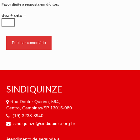
Favor digite a resposta em dígitos:
dez + oito =
SINDIQUINZE
Rua Doutor Quirino, 594,
Centro, Campinas/SP 13015-080
(19) 3233-3940
sindiquinze@sindiquinze.org.br
Atendimento de segunda a