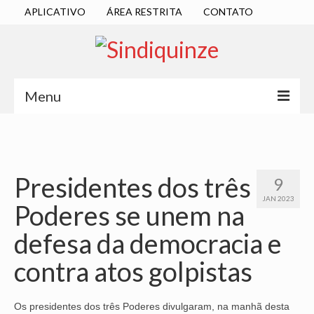
APLICATIVO
ÁREA RESTRITA
CONTATO
Menu
INÍCIO
SINDICATO
Presidentes dos três
9
DIRETORIA EXECUTIVA
JAN 2023
Poderes se unem na
ESTATUTO
defesa da democracia e
ATAS
contra atos golpistas
LOCALIZAÇÃO
QUEM SOMOS
Os presidentes dos três Poderes divulgaram, na manhã desta