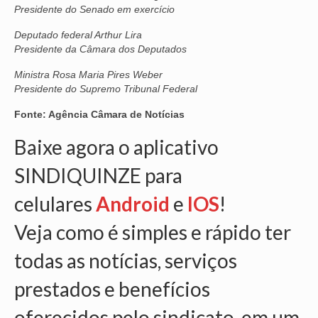
Presidente do Senado em exercício
VÍDEOS
Deputado federal Arthur Lira
Presidente da Câmara dos Deputados
CONVÊNIOS
Ministra Rosa Maria Pires Weber
SINDICALIZE-SE
Presidente do Supremo Tribunal Federal
JURÍDICO
Fonte: Agência Câmara de Notícias
NÚCLEOS
Baixe agora o aplicativo
APOSENTADOS
SINDIQUINZE para
celulares
AGENTES DE POLÍCIA JUDICIAL
Android
e
IOS
!
Veja como é simples e rápido ter
ANALISTAS JUDICIÁRIOS
todas as notícias, serviços
ACESSIBILIDADE E INCLUSÃO
prestados e benefícios
LGBTQIA+
oferecidos pelo sindicato, em um
MULHERES