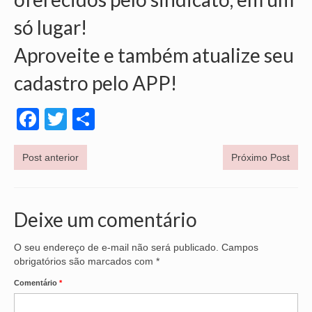
só lugar!
OFICIAIS DE JUSTIÇA
Aproveite e também atualize seu
SAÚDE
cadastro pelo APP!
SOLIDARIEDADE
TÉCNICOS JUDICIÁRIOS
Facebook
Twitter
Share
TECNOLOGIA DA INFORMAÇÃO
Post anterior
Próximo Post
Deixe um comentário
O seu endereço de e-mail não será publicado.
Campos
obrigatórios são marcados com
*
Comentário
*