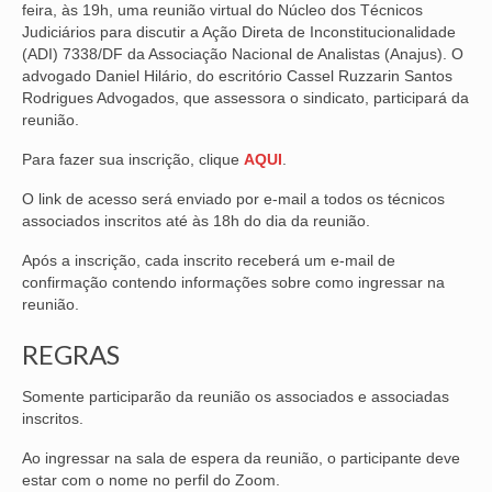
feira, às 19h, uma reunião virtual do Núcleo dos Técnicos
Judiciários para discutir a Ação Direta de Inconstitucionalidade
NOSSA HISTÓRIA
(ADI) 7338/DF da Associação Nacional de Analistas (Anajus). O
advogado Daniel Hilário, do escritório Cassel Ruzzarin Santos
SUBSEDES
Rodrigues Advogados, que assessora o sindicato, participará da
reunião.
ARAÇATUBA
Para fazer sua inscrição, clique
AQUI
.
BAURU
O link de acesso será enviado por e-mail a todos os técnicos
PRESIDENTE PRUDENTE
associados inscritos até às 18h do dia da reunião.
RIBEIRÃO PRETO
Após a inscrição, cada inscrito receberá um e-mail de
confirmação contendo informações sobre como ingressar na
SÃO JOSÉ DOS CAMPOS
reunião.
REGRAS
SÃO JOSÉ DO RIO PRETO
SOROCABA
Somente participarão da reunião os associados e associadas
inscritos.
NOTÍCIAS
Ao ingressar na sala de espera da reunião, o participante deve
estar com o nome no perfil do Zoom.
BOLETIM