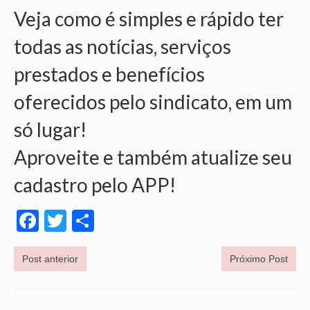
Veja como é simples e rápido ter
OFICIAIS DE JUSTIÇA
todas as notícias, serviços
SAÚDE
prestados e benefícios
SOLIDARIEDADE
oferecidos pelo sindicato, em um
TÉCNICOS JUDICIÁRIOS
só lugar!
TECNOLOGIA DA INFORMAÇÃO
Aproveite e também atualize seu
cadastro pelo APP!
Facebook
Twitter
Share
Post anterior
Próximo Post