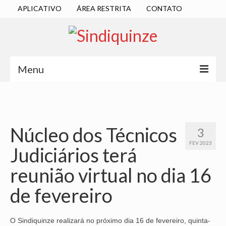
APLICATIVO
ÁREA RESTRITA
CONTATO
Menu
INÍCIO
SINDICATO
Núcleo dos Técnicos
3
DIRETORIA EXECUTIVA
FEV 2023
Judiciários terá
ESTATUTO
reunião virtual no dia 16
ATAS
de fevereiro
LOCALIZAÇÃO
QUEM SOMOS
O Sindiquinze realizará no próximo dia 16 de fevereiro, quinta-