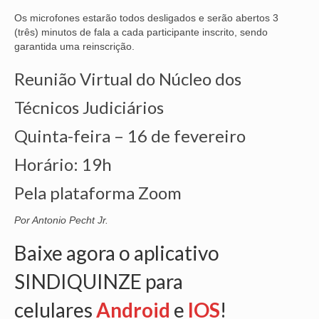
Os microfones estarão todos desligados e serão abertos 3
VÍDEOS
(três) minutos de fala a cada participante inscrito, sendo
garantida uma reinscrição.
CONVÊNIOS
Reunião Virtual do Núcleo dos
SINDICALIZE-SE
Técnicos Judiciários
JURÍDICO
Quinta-feira – 16 de fevereiro
NÚCLEOS
Horário: 19h
APOSENTADOS
Pela plataforma Zoom
AGENTES DE POLÍCIA JUDICIAL
Por Antonio Pecht Jr.
ANALISTAS JUDICIÁRIOS
Baixe agora o aplicativo
ACESSIBILIDADE E INCLUSÃO
SINDIQUINZE para
LGBTQIA+
celulares
Android
e
IOS
!
MULHERES