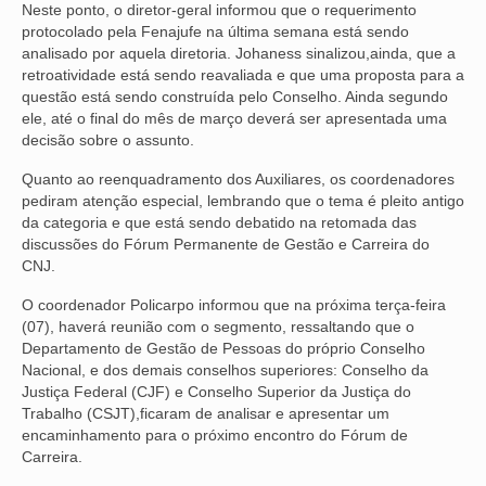
Neste ponto, o diretor-geral informou que o requerimento
protocolado pela Fenajufe na última semana está sendo
VÍDEOS
analisado por aquela diretoria. Johaness sinalizou,ainda, que a
retroatividade está sendo reavaliada e que uma proposta para a
CONVÊNIOS
questão está sendo construída pelo Conselho. Ainda segundo
ele, até o final do mês de março deverá ser apresentada uma
SINDICALIZE-SE
decisão sobre o assunto.
JURÍDICO
Quanto ao reenquadramento dos Auxiliares, os coordenadores
pediram atenção especial, lembrando que o tema é pleito antigo
NÚCLEOS
da categoria e que está sendo debatido na retomada das
discussões do Fórum Permanente de Gestão e Carreira do
APOSENTADOS
CNJ.
AGENTES DE POLÍCIA JUDICIAL
O coordenador Policarpo informou que na próxima terça-feira
(07), haverá reunião com o segmento, ressaltando que o
ANALISTAS JUDICIÁRIOS
Departamento de Gestão de Pessoas do próprio Conselho
Nacional, e dos demais conselhos superiores: Conselho da
ACESSIBILIDADE E INCLUSÃO
Justiça Federal (CJF) e Conselho Superior da Justiça do
Trabalho (CSJT),ficaram de analisar e apresentar um
encaminhamento para o próximo encontro do Fórum de
LGBTQIA+
Carreira.
MULHERES