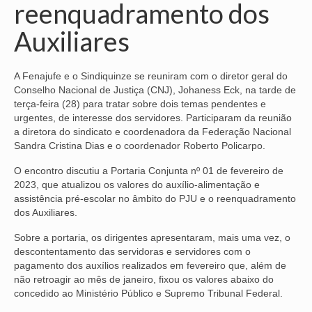
reenquadramento dos
NOSSA HISTÓRIA
Auxiliares
SUBSEDES
A Fenajufe e o Sindiquinze se reuniram com o diretor geral do
ARAÇATUBA
Conselho Nacional de Justiça (CNJ), Johaness Eck, na tarde de
terça-feira (28) para tratar sobre dois temas pendentes e
BAURU
urgentes, de interesse dos servidores. Participaram da reunião
a diretora do sindicato e coordenadora da Federação Nacional
PRESIDENTE PRUDENTE
Sandra Cristina Dias e o coordenador Roberto Policarpo.
RIBEIRÃO PRETO
O encontro discutiu a Portaria Conjunta nº 01 de fevereiro de
2023, que atualizou os valores do auxílio-alimentação e
SÃO JOSÉ DOS CAMPOS
assistência pré-escolar no âmbito do PJU e o reenquadramento
dos Auxiliares.
SÃO JOSÉ DO RIO PRETO
Sobre a portaria, os dirigentes apresentaram, mais uma vez, o
SOROCABA
descontentamento das servidoras e servidores com o
pagamento dos auxílios realizados em fevereiro que, além de
NOTÍCIAS
não retroagir ao mês de janeiro, fixou os valores abaixo do
concedido ao Ministério Público e Supremo Tribunal Federal.
BOLETIM