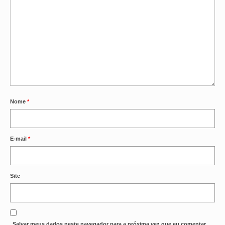
Nome
*
E-mail
*
Site
Salvar meus dados neste navegador para a próxima vez que eu comentar.