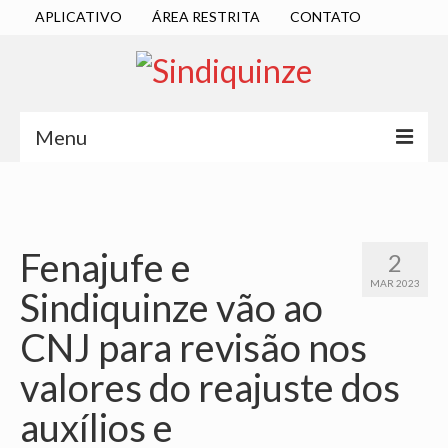
APLICATIVO
ÁREA RESTRITA
CONTATO
Menu
INÍCIO
SINDICATO
Fenajufe e
2
DIRETORIA EXECUTIVA
MAR 2023
Sindiquinze vão ao
ESTATUTO
CNJ para revisão nos
ATAS
valores do reajuste dos
LOCALIZAÇÃO
auxílios e
QUEM SOMOS