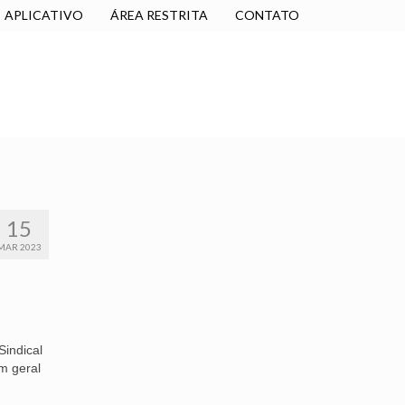
APLICATIVO
ÁREA RESTRITA
CONTATO
SINDICALIZE-SE
JURÍDICO
NÚCLEOS
15
MAR 2023
Sindical
m geral