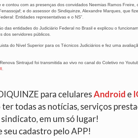
e e contou com as presenças dos convidados Neemias Ramos Freire, d
a Fenassojaf; e do assessor do Sindiquinze, Alexandre Marques, que fi
ederal: Entidades representativas e o NS”.
o das entidades do Judiciário Federal no Brasil e explicou o funciona
s dos servidores públicos.
sta do Nível Superior para os Técnicos Judiciários e fez uma avaliaç
enova Sintrajud foi transmitida ao vivo no canal do Coletivo no Youtu
I
.
NDIQUINZE para celulares
Android
e
I
 ter todas as notícias, serviços prest
 sindicato, em um só lugar!
e seu cadastro pelo APP!