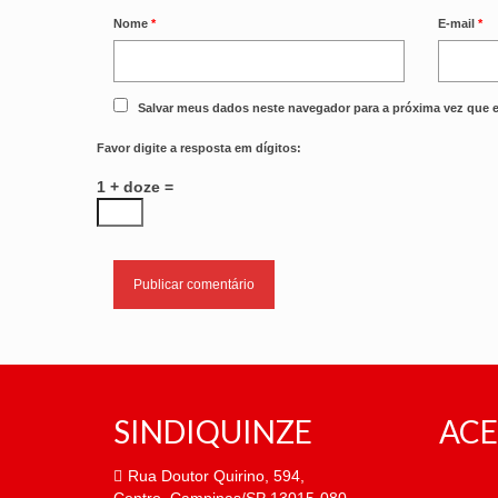
Nome
*
E-mail
*
Salvar meus dados neste navegador para a próxima vez que 
Favor digite a resposta em dígitos:
1 + doze =
SINDIQUINZE
ACE
Rua Doutor Quirino, 594,
Centro, Campinas/SP 13015-080