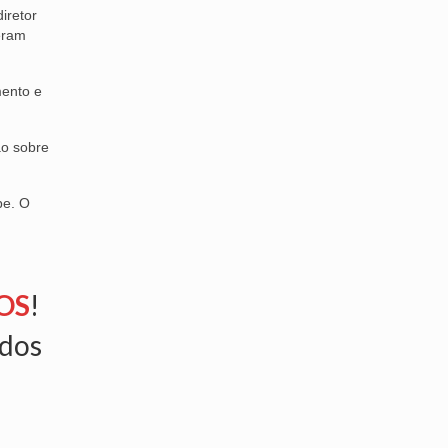
iretor
zeram
mento e
ão sobre
be. O
OS
!
ados