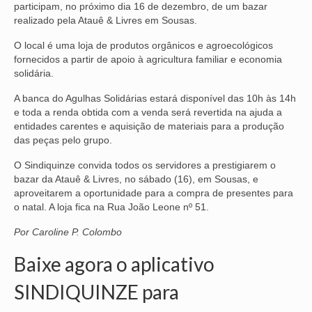
participam, no próximo dia 16 de dezembro, de um bazar
realizado pela Atauê & Livres em Sousas.
NOSSA HISTÓRIA
O local é uma loja de produtos orgânicos e agroecológicos
SUBSEDES
fornecidos a partir de apoio à agricultura familiar e economia
solidária.
ARAÇATUBA
A banca do Agulhas Solidárias estará disponível das 10h às 14h
BAURU
e toda a renda obtida com a venda será revertida na ajuda a
entidades carentes e aquisição de materiais para a produção
PRESIDENTE PRUDENTE
das peças pelo grupo.
RIBEIRÃO PRETO
O Sindiquinze convida todos os servidores a prestigiarem o
bazar da Atauê & Livres, no sábado (16), em Sousas, e
SÃO JOSÉ DOS CAMPOS
aproveitarem a oportunidade para a compra de presentes para
o natal. A loja fica na Rua João Leone nº 51.
SÃO JOSÉ DO RIO PRETO
Por Caroline P. Colombo
SOROCABA
Baixe agora o aplicativo
NOTÍCIAS
SINDIQUINZE para
BOLETIM