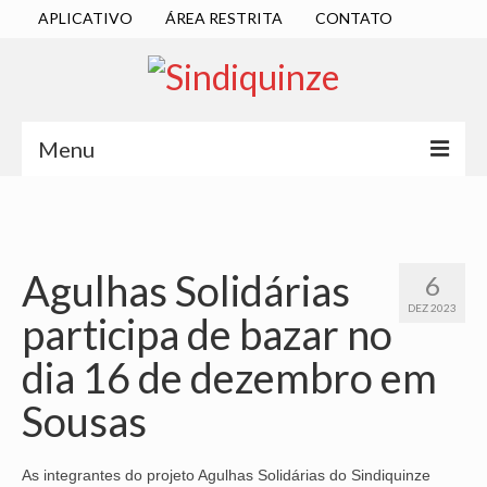
APLICATIVO
ÁREA RESTRITA
CONTATO
Menu
INÍCIO
SINDICATO
Agulhas Solidárias
6
DIRETORIA EXECUTIVA
DEZ 2023
participa de bazar no
ESTATUTO
dia 16 de dezembro em
ATAS
Sousas
LOCALIZAÇÃO
QUEM SOMOS
As integrantes do projeto Agulhas Solidárias do Sindiquinze