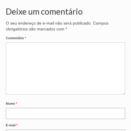
Deixe um comentário
OFICIAIS DE JUSTIÇA
SAÚDE
O seu endereço de e-mail não será publicado.
Campos
obrigatórios são marcados com
*
SOLIDARIEDADE
Comentário
*
TÉCNICOS JUDICIÁRIOS
TECNOLOGIA DA INFORMAÇÃO
Nome
*
E-mail
*