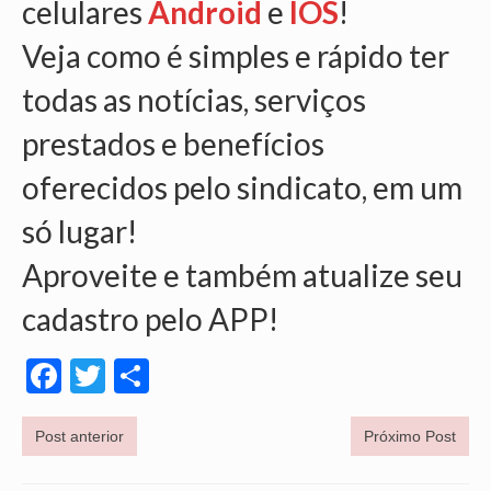
celulares
Android
e
IOS
!
VÍDEOS
Veja como é simples e rápido ter
CONVÊNIOS
todas as notícias, serviços
SINDICALIZE-SE
prestados e benefícios
JURÍDICO
oferecidos pelo sindicato, em um
NÚCLEOS
só lugar!
APOSENTADOS
Aproveite e também atualize seu
AGENTES DE POLÍCIA JUDICIAL
cadastro pelo APP!
ANALISTAS JUDICIÁRIOS
Facebook
Twitter
Share
ACESSIBILIDADE E INCLUSÃO
Post anterior
Próximo Post
LGBTQIA+
MULHERES