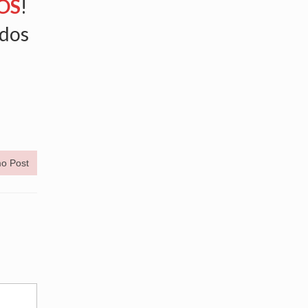
OS
!
ados
o Post