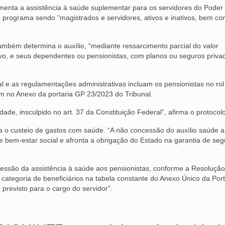
enta a assistência à saúde suplementar para os servidores do Poder
s do programa sendo “magistrados e servidores, ativos e inativos, bem c
ambém determina o auxílio, “mediante ressarcimento parcial do valor
tivo, e seus dependentes ou pensionistas, com planos ou seguros priva
l e as regulamentações administrativas incluam os pensionistas no rol
m no Anexo da portaria GP 23/2023 do Tribunal.
idade, insculpido no art. 37 da Constituição Federal”, afirma o protocolo
ra o custeio de gastos com saúde. “A não concessão do auxílio saúde 
de bem-estar social e afronta a obrigação do Estado na garantia de se
cessão da assistência à saúde aos pensionistas, conforme a Resolução
categoria de beneficiários na tabela constante do Anexo Único da Por
 previsto para o cargo do servidor”.