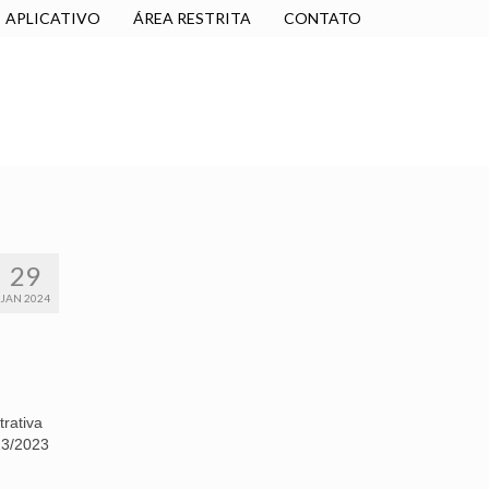
APLICATIVO
ÁREA RESTRITA
CONTATO
SINDICALIZE-SE
JURÍDICO
NÚCLEOS
29
JAN 2024
rativa
23/2023