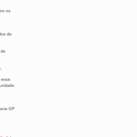
omo os
dos de
 de
.
a essa
guridade
taria GP