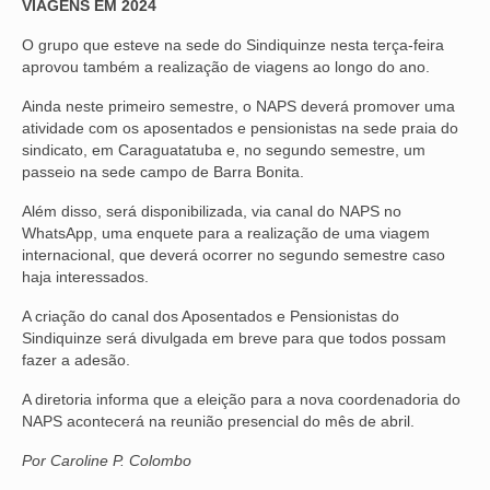
VIAGENS EM 2024
OFICIAIS DE JUSTIÇA
O grupo que esteve na sede do Sindiquinze nesta terça-feira
aprovou também a realização de viagens ao longo do ano.
SAÚDE
Ainda neste primeiro semestre, o NAPS deverá promover uma
atividade com os aposentados e pensionistas na sede praia do
SOLIDARIEDADE
sindicato, em Caraguatatuba e, no segundo semestre, um
passeio na sede campo de Barra Bonita.
TÉCNICOS JUDICIÁRIOS
Além disso, será disponibilizada, via canal do NAPS no
TECNOLOGIA DA INFORMAÇÃO
WhatsApp, uma enquete para a realização de uma viagem
internacional, que deverá ocorrer no segundo semestre caso
haja interessados.
A criação do canal dos Aposentados e Pensionistas do
Sindiquinze será divulgada em breve para que todos possam
fazer a adesão.
A diretoria informa que a eleição para a nova coordenadoria do
NAPS acontecerá na reunião presencial do mês de abril.
Por Caroline P. Colombo