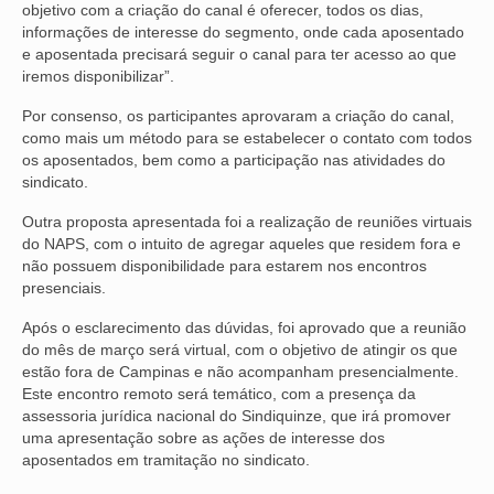
objetivo com a criação do canal é oferecer, todos os dias,
informações de interesse do segmento, onde cada aposentado
VÍDEOS
e aposentada precisará seguir o canal para ter acesso ao que
iremos disponibilizar”.
CONVÊNIOS
Por consenso, os participantes aprovaram a criação do canal,
SINDICALIZE-SE
como mais um método para se estabelecer o contato com todos
os aposentados, bem como a participação nas atividades do
JURÍDICO
sindicato.
NÚCLEOS
Outra proposta apresentada foi a realização de reuniões virtuais
do NAPS, com o intuito de agregar aqueles que residem fora e
APOSENTADOS
não possuem disponibilidade para estarem nos encontros
presenciais.
AGENTES DE POLÍCIA JUDICIAL
Após o esclarecimento das dúvidas, foi aprovado que a reunião
do mês de março será virtual, com o objetivo de atingir os que
ANALISTAS JUDICIÁRIOS
estão fora de Campinas e não acompanham presencialmente.
Este encontro remoto será temático, com a presença da
ACESSIBILIDADE E INCLUSÃO
assessoria jurídica nacional do Sindiquinze, que irá promover
uma apresentação sobre as ações de interesse dos
LGBTQIA+
aposentados em tramitação no sindicato.
MULHERES