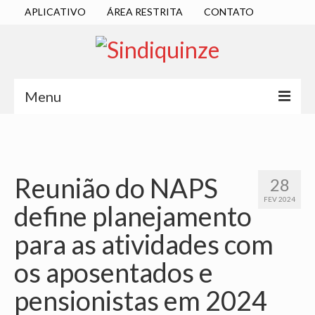
APLICATIVO
ÁREA RESTRITA
CONTATO
Menu
INÍCIO
SINDICATO
Reunião do NAPS
28
DIRETORIA EXECUTIVA
FEV 2024
define planejamento
ESTATUTO
para as atividades com
ATAS
os aposentados e
LOCALIZAÇÃO
pensionistas em 2024
QUEM SOMOS