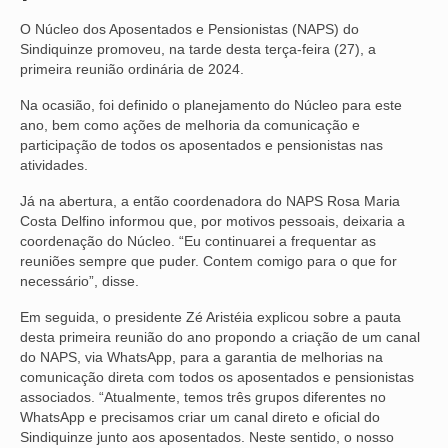
O Núcleo dos Aposentados e Pensionistas (NAPS) do
NOSSA HISTÓRIA
Sindiquinze promoveu, na tarde desta terça-feira (27), a
primeira reunião ordinária de 2024.
SUBSEDES
Na ocasião, foi definido o planejamento do Núcleo para este
ARAÇATUBA
ano, bem como ações de melhoria da comunicação e
participação de todos os aposentados e pensionistas nas
BAURU
atividades.
PRESIDENTE PRUDENTE
Já na abertura, a então coordenadora do NAPS Rosa Maria
Costa Delfino informou que, por motivos pessoais, deixaria a
RIBEIRÃO PRETO
coordenação do Núcleo. “Eu continuarei a frequentar as
reuniões sempre que puder. Contem comigo para o que for
SÃO JOSÉ DOS CAMPOS
necessário”, disse.
SÃO JOSÉ DO RIO PRETO
Em seguida, o presidente Zé Aristéia explicou sobre a pauta
desta primeira reunião do ano propondo a criação de um canal
do NAPS, via WhatsApp, para a garantia de melhorias na
SOROCABA
comunicação direta com todos os aposentados e pensionistas
associados. “Atualmente, temos três grupos diferentes no
NOTÍCIAS
WhatsApp e precisamos criar um canal direto e oficial do
Sindiquinze junto aos aposentados. Neste sentido, o nosso
BOLETIM